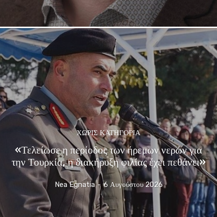
ΧΩΡΊΣ ΚΑΤΗΓΟΡΊΑ
«Τελείωσε η περίοδος των ήρεμων νερών για
την Τουρκία, η διακήρυξη φιλίας έχει πεθάνει»
Nea Egnatia
-
6 Αυγούστου 2026