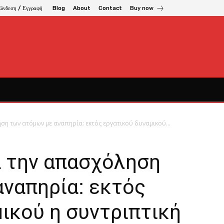
Σύνδεση / Εγγραφή
Blog
About
Contact
Buy now
ση των ατόμων με αναπηρία: εκτός εργατικού δυναμικού...
α την απασχόληση
αναπηρία: εκτός
ικού η συντριπτική