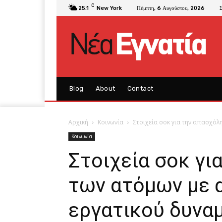
C
25.1
New York
Πέμπτη, 6 Αυγούστου, 2026
Blog
About
Contact
Αρχική
Κοινωνία
Στοιχεία σοκ για την απασχόλη
Κοινωνία
Στοιχεία σοκ γι
των ατόμων με 
εργατικού δυναμ