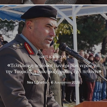
ΧΩΡΊΣ ΚΑΤΗΓΟΡΊΑ
«Τελείωσε η περίοδος των ήρεμων νερών για
την Τουρκία, η διακήρυξη φιλίας έχει πεθάνει»
Nea Egnatia
-
6 Αυγούστου 2026