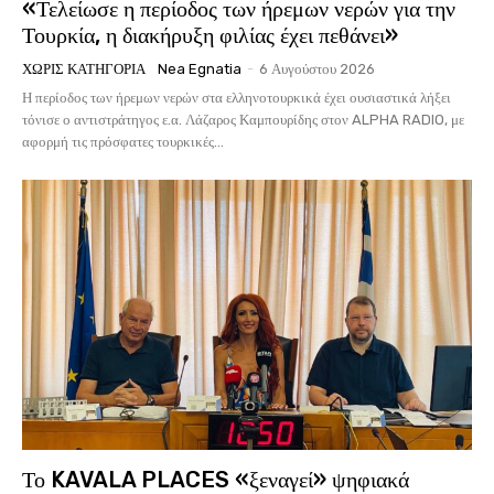
«Τελείωσε η περίοδος των ήρεμων νερών για την
Τουρκία, η διακήρυξη φιλίας έχει πεθάνει»
ΧΩΡΊΣ ΚΑΤΗΓΟΡΊΑ
Nea Egnatia
-
6 Αυγούστου 2026
Η περίοδος των ήρεμων νερών στα ελληνοτουρκικά έχει ουσιαστικά λήξει
τόνισε ο αντιστράτηγος ε.α. Λάζαρος Καμπουρίδης στον ALPHA RADIO, με
αφορμή τις πρόσφατες τουρκικές...
Το KAVALA PLACES «ξεναγεί» ψηφιακά