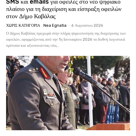
SMS και emails για οφειλές στο νέο ψηφιακό
πλαίσιο για τη διαχείριση και είσπραξη οφειλών
στον Δήμο Καβάλας
ΧΩΡΊΣ ΚΑΤΗΓΟΡΊΑ
Nea Egnatia
-
6 Αυγούστου 2026
Ο Δήμος Καβάλας προχωρά στην πλήρη ψηφιοποίηση της διαχείρισης των
οφειλών, εφαρμόζοντας από την 1η Ιανουαρίου 2026 τα διεθνή λογιστικά
πρότυπα και αξιοποιώντας νέες...