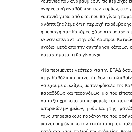
γειτονιές που αναβαθμίζουν τις περιοχές 
ενεργειακή αναβάθμιση των κτιρίων, είτε
γειτονιά γύρω από εκεί που θα γίνει η πα
ανάπτυξης λέμε ότι η περιοχή παρέμβασης
η περιοχή στις Καμάρες χάρη στο μουσείο
έγιναν απέναντι στην οδό Λάμπρου Κατσών
σχέδιο, μετά από την συντήρηση κάποιων εξ
καταστήματα, τι θα γίνουν;».
«Να περιμένετε νεότερα για την ΕΤΑΔ όσο
στην Καβάλα και κάνει ότι δεν καταλαβαί
να έχουμε εξελίξεις με τον φάκελο της Καλ
παραδόξως και παρανόμως, μία που είπατε
να τάξει χρήματα στους φορείς και στους ι
ιστορικών μνημείων, η σύμβαση της Γρανάδ
τους υπηρεσιακούς παράγοντες που αφήνο
ικανοποιημένοι με την κατάσταση του παλι
κατάσταση του παλιού πρωτοδικείου; Κανε