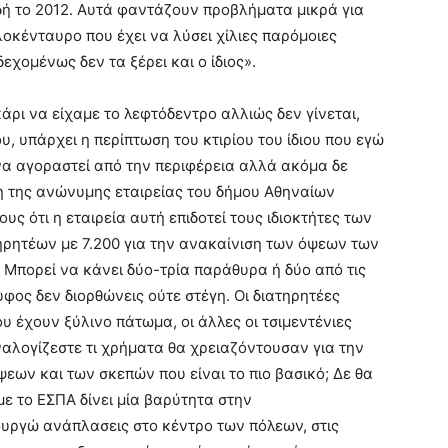
ή το 2012. Αυτά φαντάζουν προβλήματα μικρά για
οκένταυρο που έχει να λύσει χίλιες παρόμοιες
εχομένως δεν τα ξέρει και ο ίδιος».
ρι να είχαμε το λεφτόδεντρο αλλιώς δεν γίνεται,
, υπάρχει η περίπτωση του κτιρίου του ίδιου που εγώ
να αγοραστεί από την περιφέρεια αλλά ακόμα δε
ση της ανώνυμης εταιρείας του δήμου Αθηναίων
υς ότι η εταιρεία αυτή επιδοτεί τους ιδιοκτήτες των
ηρητέων με 7.200 για την ανακαίνιση των όψεων των
α; Μπορεί να κάνει δύο-τρία παράθυρα ή δύο από τις
φος δεν διορθώνεις ούτε στέγη. Οι διατηρητέες
 έχουν ξύλινο πάτωμα, οι άλλες οι τσιμεντένιες
 Αναλογίζεστε τι χρήματα θα χρειαζόντουσαν για την
ων και των σκεπών που είναι το πιο βασικό; Δε θα
με το ΕΣΠΑ δίνει μία βαρύτητα στην
ουργώ ανάπλασεις στο κέντρο των πόλεων, στις