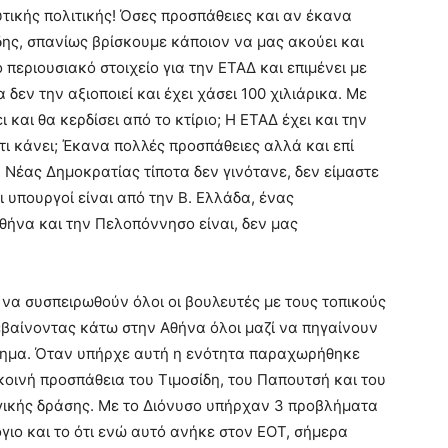
τικής πολιτικής! Όσες προσπάθειες και αν έκανα
δης, σπανίως βρίσκουμε κάποιον να μας ακούει και
 περιουσιακό στοιχείο για την ΕΤΑΔ και επιμένει με
δεν την αξιοποιεί και έχει χάσει 100 χιλιάρικα. Με
ει και θα κερδίσει από το κτίριο; Η ΕΤΑΔ έχει και την
ι κάνει; Έκανα πολλές προσπάθειες αλλά και επί
έας Δημοκρατίας τίποτα δεν γινότανε, δεν είμαστε
ι υπουργοί είναι από την Β. Ελλάδα, ένας
θήνα και την Πελοπόννησο είναι, δεν μας
 να συσπειρωθούν όλοι οι βουλευτές με τους τοπικούς
τεβαίνοντας κάτω στην Αθήνα όλοι μαζί να πηγαίνουν
λημα. Όταν υπήρχε αυτή η ενότητα παραχωρήθηκε
οινή προσπάθεια του Τιμοσίδη, του Παπουτσή και του
γικής δράσης. Με το Διόνυσο υπήρχαν 3 προβλήματα
ιο και το ότι ενώ αυτό ανήκε στον ΕΟΤ, σήμερα