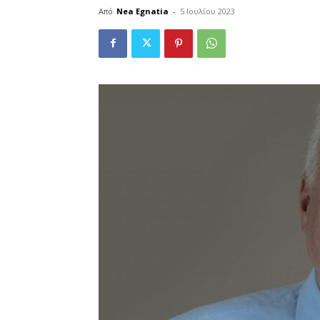
Από
Nea Egnatia
-
5 Ιουλίου 2023