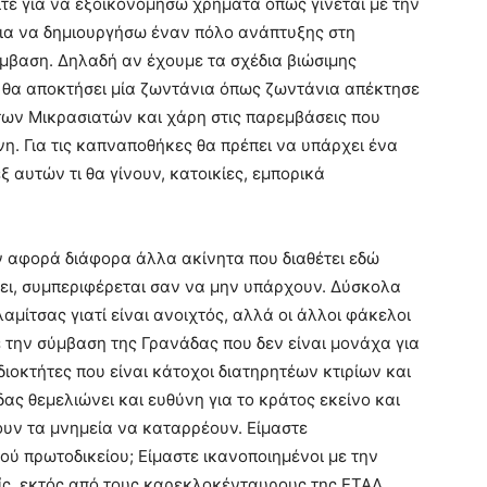
είτε για να εξοικονομήσω χρήματα όπως γίνεται με την
 για να δημιουργήσω έναν πόλο ανάπτυξης στη
ρέμβαση. Δηλαδή αν έχουμε τα σχέδια βιώσιμης
 θα αποκτήσει μία ζωντάνια όπως ζωντάνια απέκτησε
 των Μικρασιατών και χάρη στις παρεμβάσεις που
η. Για τις καπναποθήκες θα πρέπει να υπάρχει ένα
 αυτών τι θα γίνουν, κατοικίες, εμπορικά
ν αφορά διάφορα άλλα ακίνητα που διαθέτει εδώ
νει, συμπεριφέρεται σαν να μην υπάρχουν. Δύσκολα
αμίτσας γιατί είναι ανοιχτός, αλλά οι άλλοι φάκελοι
 την σύμβαση της Γρανάδας που δεν είναι μονάχα για
διοκτήτες που είναι κάτοχοι διατηρητέων κτιρίων και
ας θεμελιώνει και ευθύνη για το κράτος εκείνο και
υν τα μνημεία να καταρρέουν. Είμαστε
ού πρωτοδικείου; Είμαστε ικανοποιημένοι με την
ίς, εκτός από τους καρεκλοκένταυρους της ΕΤΑΔ.