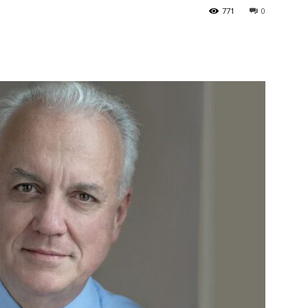
771
0