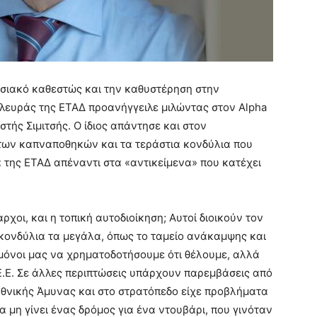
ησιακό καθεστώς και την καθυστέρηση στην
πλευράς της ΕΤΑΔ προανήγγειλε μιλώντας στον Alpha
τής Σιμιτσής. Ο ίδιος απάντησε και στον
η των καπναποθηκών και τα τεράστια κονδύλια που
 της ΕΤΑΔ απέναντι στα «αντικείμενα» που κατέχει
αρχοι, και η τοπική αυτοδιοίκηση; Αυτοί διοικούν τον
α κονδύλια τα μεγάλα, όπως το ταμείο ανάκαμψης και
μόνοι μας να χρηματοδοτήσουμε ότι θέλουμε, αλλά
Ε.Ε. Σε άλλες περιπτώσεις υπάρχουν παρεμβάσεις από
Εθνικής Άμυνας και στο στρατόπεδο είχε προβλήματα
 μη γίνει ένας δρόμος για ένα ντουβάρι, που γινόταν