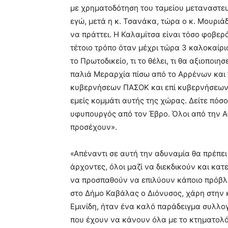
με χρηματοδότηση του ταμείου μεταναστευ
εγώ, μετά η κ. Τσανάκα, τώρα ο κ. Μουριά
να πράττει. Η Καλαμίτσα είναι τόσο φοβερό
τέτοιο τρόπο όταν μέχρι τώρα 3 καλοκαίρια 
το Πρωτοδικείο, τι το θέλει, τι θα αξιοποιησ
παλιά Μεραρχία πίσω από το Αρρένων και τ
κυβερνήσεων ΠΑΣΟΚ και επί κυβερνήσεων Ν
εμείς κομμάτι αυτής της χώρας. Δείτε πόσο
υφυπουργός από τον Έβρο. Όλοι από την Α
προσέχουν».
«Απέναντι σε αυτή την αδυναμία θα πρέπει
άρχοντες, όλοι μαζί να διεκδικούν και κα
να προσπαθούν να επιλύουν κάποιο πρόβ
στο Δήμο Καβάλας ο Διόνυσος, χάρη στην κ
Εμινίδη, ήταν ένα καλό παράδειγμα συλλο
που έχουν να κάνουν όλα με το κτηματολόγ