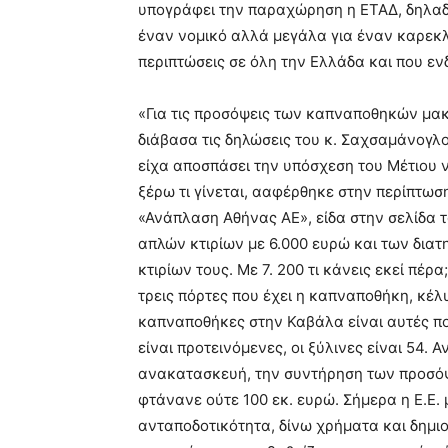
υπογράφει την παραχώρηση η ΕΤΑΔ, δηλαδ
έναν νομικό αλλά μεγάλα για έναν καρεκλ
περιπτώσεις σε όλη την Ελλάδα και που ενδ
«Για τις προσόψεις των καπναποθηκών μακά
διάβασα τις δηλώσεις του κ. Σαχσαμάνογλου
είχα αποσπάσει την υπόσχεση του Μέτιου 
ξέρω τι γίνεται, ααφέρθηκε στην περίπτω
«Ανάπλαση Αθήνας ΑΕ», είδα στην σελίδα το
απλών κτιρίων με 6.000 ευρώ και των διατ
κτιρίων τους. Με 7. 200 τι κάνεις εκεί πέρ
τρεις πόρτες που έχει η καπναποθήκη, κέλυ
καπναποθήκες στην Καβάλα είναι αυτές που
είναι προτεινόμενες, οι ξύλινες είναι 54.
ανακατασκευή, την συντήρηση των προσόψε
φτάνανε ούτε 100 εκ. ευρώ. Σήμερα η Ε.Ε. 
ανταποδοτικότητα, δίνω χρήματα και δημι