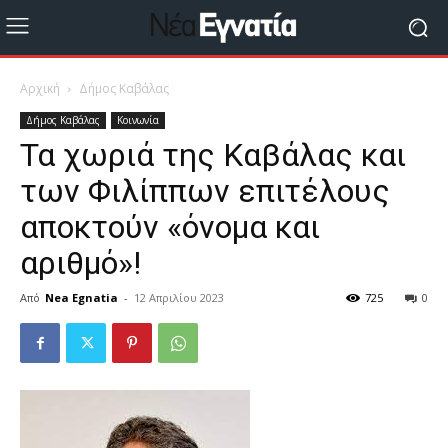
Αρχική
Δήμος Καβάλας
Δήμος Καβάλας
Κοινωνία
Τα χωριά της Καβάλας και
των Φιλίππων επιτέλους
αποκτούν «όνομα και
αριθμό»!
Από
Nea Egnatia
-
12 Απριλίου 2023
725
0