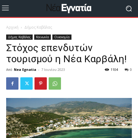
Αρχική
Δήμος Καβάλας
Δήμος Καβάλας
Κοινωνία
Οικονομία
Στόχος επενδυτών
τουρισμού η Νέα Καρβάλη!
Από
Nea Egnatia
-
7 Ιουνίου 2023
1104
0