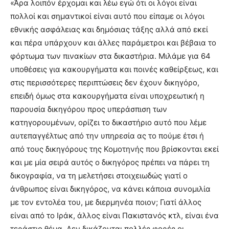
«Άρα λοιπόν έρχομαι και λέω εγώ ότι οι λόγοι είναι
πολλοί και σημαντικοί είναι αυτό που είπαμε οι λόγοι
εθνικής ασφάλειας και δημόσιας τάξης αλλά από εκεί
και πέρα υπάρχουν και άλλες παράμετροι και βέβαια το
φόρτωμα των πινακίων στα δικαστήρια. Μιλάμε για 64
υποθέσεις για κακουργήματα και ποινές καθείρξεως, και
στις περισσότερες περιπτώσεις δεν έχουν δικηγόρο,
επειδή όμως στα κακουργήματα είναι υποχρεωτική η
παρουσία δικηγόρου προς υπεράσπιση των
κατηγορουμένων, ορίζει το δικαστήριο αυτό που λέμε
αυτεπαγγέλτως από την υπηρεσία ας το πούμε έτσι ή
από τους δικηγόρους της Κομοτηνής που βρίσκονται εκεί
και με μία σειρά αυτός ο δικηγόρος πρέπει να πάρει τη
δικογραφία, να τη μελετήσει στοιχειωδώς γιατί ο
άνθρωπος είναι δικηγόρος, να κάνει κάποια συνομιλία
με τον εντολέα του, με διερμηνέα ποιον; Γιατί άλλος
είναι από το Ιράκ, άλλος είναι Πακιστανός κτλ, είναι ένα
τεράστιο θέμα. Δεν δικάζονται πολλές φορές οι