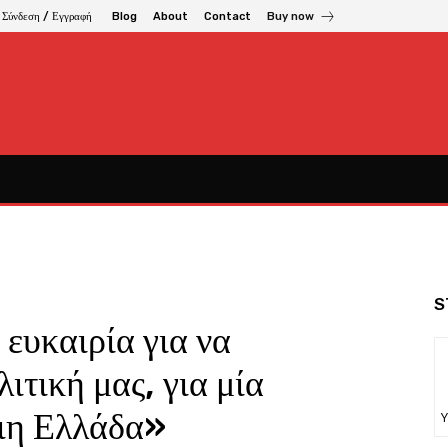
Σύνδεση / Εγγραφή
Blog
About
Contact
Buy now
S
ευκαιρία για να
ιτική μας, για μία
αιη Ελλάδα»
Υ