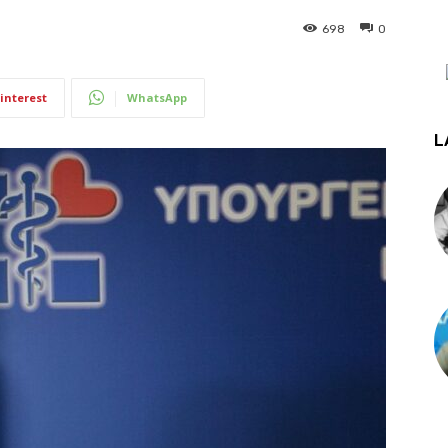
698
0
interest
WhatsApp
L