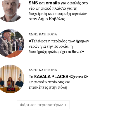
SMS και emails για οφειλές στο
νέο ψηφιακό πλαίσιο για τη
διαχείριση και είσπραξη οφειλών
στον Δήμο Καβάλας
ΧΩΡΊΣ ΚΑΤΗΓΟΡΊΑ
«Τελείωσε η περίοδος των ήρεμων
νερών για την Τουρκία, η
διακήρυξη φιλίας έχει πεθάνει»
ΧΩΡΊΣ ΚΑΤΗΓΟΡΊΑ
Το KAVALA PLACES «ξεναγεί»
ψηφιακά κατοίκους και
επισκέπτες στην πόλη
Φόρτωση περισσοτέρων