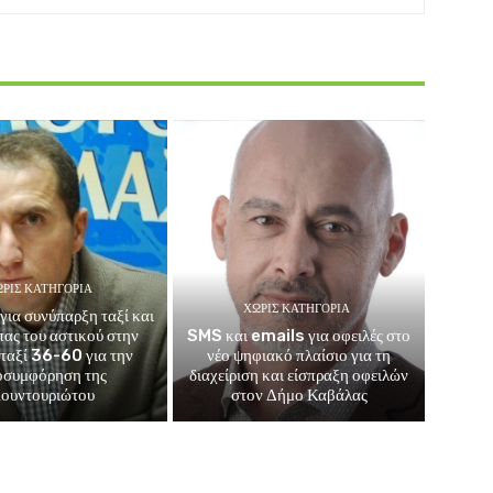
ΡΊΣ ΚΑΤΗΓΟΡΊΑ
ΧΩΡΊΣ ΚΑΤΗΓΟΡΊΑ
για συνύπαρξη ταξί και
μπας του αστικού στην
SMS και emails για οφειλές στο
 ταξί 36-60 για την
νέο ψηφιακό πλαίσιο για τη
οσυμφόρηση της
διαχείριση και είσπραξη οφειλών
ουντουριώτου
στον Δήμο Καβάλας