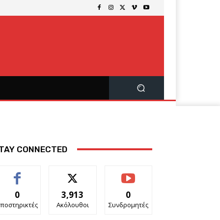
TAY CONNECTED
0
3,913
0
ποστηρικτές
Ακόλουθοι
Συνδρομητές