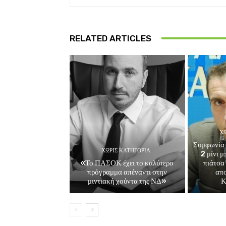
RELATED ARTICLES
ΧΩ
Συμφωνία 
ΧΩΡΊΣ ΚΑΤΗΓΟΡΊΑ
2 μίνι 
«Το ΠΑΣΟΚ έχει το καλύτερο
πιάτσα
πρόγραμμα απέναντι στην
απ
μιντιακή χούντα της ΝΔ»
Κ