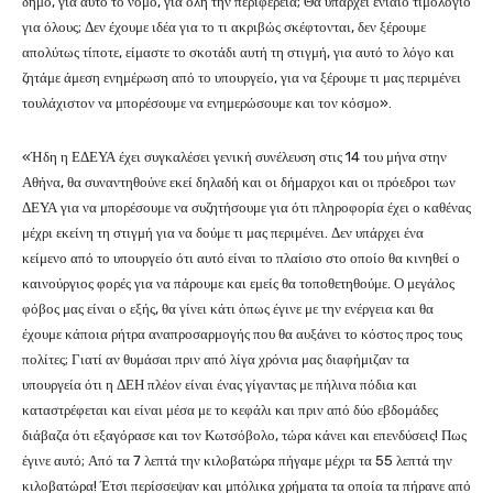
δήμο, για αυτό το νόμο, για όλη την περιφέρεια; Θα υπάρχει ενιαίο τιμολόγιο
για όλους; Δεν έχουμε ιδέα για το τι ακριβώς σκέφτονται, δεν ξέρουμε
απολύτως τίποτε, είμαστε το σκοτάδι αυτή τη στιγμή, για αυτό το λόγο και
ζητάμε άμεση ενημέρωση από το υπουργείο, για να ξέρουμε τι μας περιμένει
τουλάχιστον να μπορέσουμε να ενημερώσουμε και τον κόσμο».
«Ήδη η ΕΔΕΥΑ έχει συγκαλέσει γενική συνέλευση στις 14 του μήνα στην
Αθήνα, θα συναντηθούνε εκεί δηλαδή και οι δήμαρχοι και οι πρόεδροι των
ΔΕΥΑ για να μπορέσουμε να συζητήσουμε για ότι πληροφορία έχει ο καθένας
μέχρι εκείνη τη στιγμή για να δούμε τι μας περιμένει. Δεν υπάρχει ένα
κείμενο από το υπουργείο ότι αυτό είναι το πλαίσιο στο οποίο θα κινηθεί ο
καινούργιος φορές για να πάρουμε και εμείς θα τοποθετηθούμε. Ο μεγάλος
φόβος μας είναι ο εξής, θα γίνει κάτι όπως έγινε με την ενέργεια και θα
έχουμε κάποια ρήτρα αναπροσαρμογής που θα αυξάνει το κόστος προς τους
πολίτες; Γιατί αν θυμάσαι πριν από λίγα χρόνια μας διαφήμιζαν τα
υπουργεία ότι η ΔΕΗ πλέον είναι ένας γίγαντας με πήλινα πόδια και
καταστρέφεται και είναι μέσα με το κεφάλι και πριν από δύο εβδομάδες
διάβαζα ότι εξαγόρασε και τον Κωτσόβολο, τώρα κάνει και επενδύσεις! Πως
έγινε αυτό; Από τα 7 λεπτά την κιλοβατώρα πήγαμε μέχρι τα 55 λεπτά την
κιλοβατώρα! Έτσι περίσσεψαν και μπόλικα χρήματα τα οποία τα πήρανε από