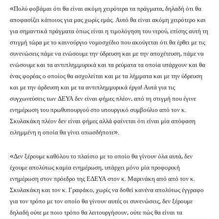
«Πολύ φοβάμαι ότι θα είναι ακόμη χειρότερα τα πράγματα, δηλαδή ότι θα
αποφασίζει κάποιος για μας χωρίς εμάς. Αυτό θα είναι ακόμη χειρότερο και
για σημαντικά πράγματα όπως είναι η τιμολόγηση του νερού, επίσης αυτή τη
στιγμή τώρα με το καινούργιο νομοσχέδιο που ακούγεται ότι θα έρθει με τις
συνενώσεις πάμε να ενώσουμε την ύδρευση και με την αποχέτευση, πάμε να
ενώσουμε και τα αντιπλημμυρικά και τα ρεύματα τα οποία υπάρχουν και θα
ένας φορέας ο οποίος θα ασχολείται και με τα λήμματα και με την ύδρευση
και με την άρδευση και με τα αντιπλημμυρικά έργα! Αυτά για τις
συγχωνεύσεις των ΔΕΥΑ δεν είναι φήμες πλέον, από τη στιγμή που έγινε
ενημέρωση του πρωθυπουργού στο υπουργικό συμβούλιο από τον κ.
Σκυλακάκη πλέον δεν είναι φήμες αλλά φαίνεται ότι είναι μία απόφαση
ειλημμένη η οποία θα γίνει οπωσδήποτε».
«Δεν ξέρουμε καθόλου το πλαίσιο με το οποίο θα γίνουν όλα αυτά, δεν
έχουμε απολύτως καμία ενημέρωση, υπάρχει μόνο μία προφορική
ενημέρωση στον πρόεδρο της ΕΔΕΥΑ στον κ. Μαρινάκη από από τον κ.
Σκυλακάκη και τον κ. Γραφάκο, χωρίς να δοθεί κανένα απολύτως έγγραφο
για τον τρόπο με τον οποίο θα γίνουν αυτές οι συνενώσεις, δεν ξέρουμε
δηλαδή ούτε με ποιο τρόπο θα λειτουργήσουν, ούτε πώς θα είναι τα