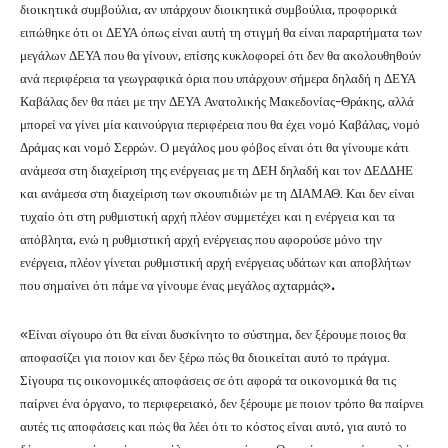
διοικητικά συμβούλια, αν υπάρχουν διοικητικά συμβούλια, προφορικά
ειπώθηκε ότι οι ΔΕΥΑ όπως είναι αυτή τη στιγμή θα είναι παραρτήματα των
μεγάλων ΔΕΥΑ που θα γίνουν, επίσης κυκλοφορεί ότι δεν θα ακολουθηθούν
ανά περιφέρεια τα γεωγραφικά όρια που υπάρχουν σήμερα δηλαδή η ΔΕΥΑ
Καβάλας δεν θα πάει με την ΔΕΥΑ Ανατολικής Μακεδονίας-Θράκης, αλλά
μπορεί να γίνει μία καινούργια περιφέρεια που θα έχει νομό Καβάλας, νομό
Δράμας και νομό Σερρών. Ο μεγάλος μου φόβος είναι ότι θα γίνουμε κάτι
ανάμεσα στη διαχείριση της ενέργειας με τη ΔΕΗ δηλαδή και τον ΔΕΔΔΗΕ
και ανάμεσα στη διαχείριση των σκουπιδιών με τη ΔΙΑΜΑΘ. Και δεν είναι
τυχαίο ότι στη ρυθμιστική αρχή πλέον συμμετέχει και η ενέργεια και τα
απόβλητα, ενώ η ρυθμιστική αρχή ενέργειας που αφορούσε μόνο την
ενέργεια, πλέον γίνεται ρυθμιστική αρχή ενέργειας υδάτων και αποβλήτων
που σημαίνει ότι πάμε να γίνουμε ένας μεγάλος αχταρμάς»
.
«Είναι σίγουρο ότι θα είναι δυσκίνητο το σύστημα, δεν ξέρουμε ποιος θα
αποφασίζει για ποιον και δεν ξέρω πώς θα διοικείται αυτό το πράγμα.
Σίγουρα τις οικονομικές αποφάσεις σε ότι αφορά τα οικονομικά θα τις
παίρνει ένα όργανο, το περιφερειακό, δεν ξέρουμε με ποιον τρόπο θα παίρνει
αυτές τις αποφάσεις και πώς θα λέει ότι το κόστος είναι αυτό, για αυτό το