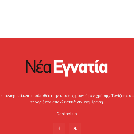
υ neaegnatia.eu προϋποθέτει την αποδοχή των όρων χρήσης. Τονίζεται ότι
προορίζεται αποκλειστικά για ενημέρωση.
Contact us: