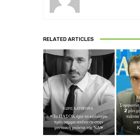
RELATED ARTICLES
ΧΩ
Συμφωνία 
ΧΩΡΊΣ ΚΑΤΗΓΟΡΊΑ
2 μίνι 
«Το ΠΑΣΟΚ έχει το καλύτερο
πιάτσα
πρόγραμμα απέναντι στην
απ
μιντιακή χούντα της ΝΔ»
Κ