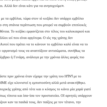
αι. Αλλά δεν είναι κάτι για να ανησυχούμε».
ε με τα εμβόλια, τώρα στον ιό κοξάκι δεν υπάρχει εμβόλιο
νο στη σπάνια περίπτωση που μπορεί να συμβούν επιπλοκές
θένεια. Το κοξάκι εμφανίζεται στο τέλος του καλοκαιριού και
λλοι ιοί που είναι αργότερα. Ο ιός της γρίπης δεν
Αυτοί που πρέπει να το κάνουν το εμβόλιο καλό είναι να το
ν οργανισμό τους να αναπτύξουν αντισώματα, συνήθως τα
έμβριο ή Γενάρη, ανάλογα με την χρόνια άλλες φορές πιο
άστε πριν χρόνια όταν είχαμε την γρίπη του Η1Ν1 με το
ΜΜΕ είχε κλονιστεί η εμπιστοσύνη αλλά μετά ανακτήθηκε.
οχικής γρίπης από τότε και ο κόσμος το κάνει μία χαρά γιατί
ύτως τίποτα και ίσα-ίσα τον προστατεύει. ΟΙ αρνητές υπάρχουν
ζουν καν τα παιδιά τους, δεν παίζεις με τον τέτανο, την