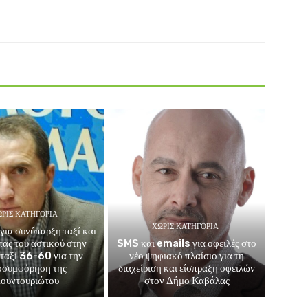
ΡΊΣ ΚΑΤΗΓΟΡΊΑ
ΧΩΡΊΣ ΚΑΤΗΓΟΡΊΑ
για συνύπαρξη ταξί και
μπας του αστικού στην
SMS και emails για οφειλές στο
 ταξί 36-60 για την
νέο ψηφιακό πλαίσιο για τη
οσυμφόρηση της
διαχείριση και είσπραξη οφειλών
ουντουριώτου
στον Δήμο Καβάλας