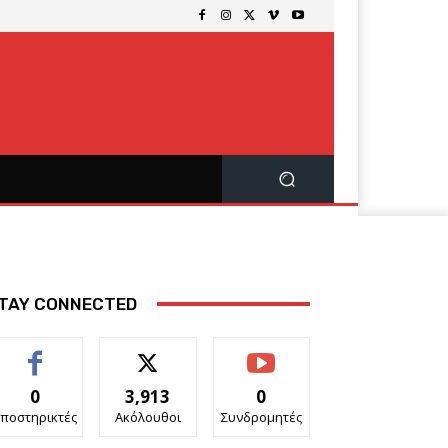
TAY CONNECTED
0
3,913
0
ποστηρικτές
Ακόλουθοι
Συνδρομητές