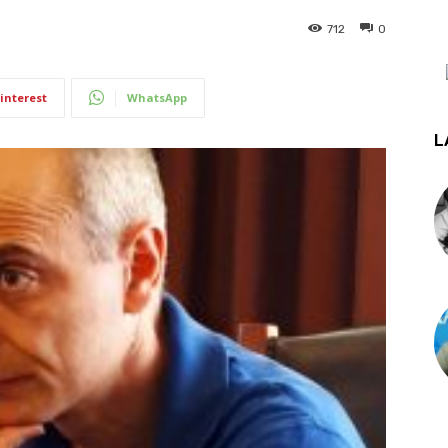
712
0
interest
WhatsApp
L