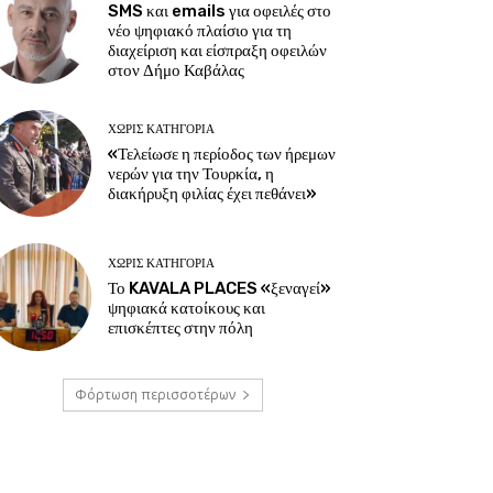
SMS και emails για οφειλές στο
νέο ψηφιακό πλαίσιο για τη
διαχείριση και είσπραξη οφειλών
στον Δήμο Καβάλας
ΧΩΡΊΣ ΚΑΤΗΓΟΡΊΑ
«Τελείωσε η περίοδος των ήρεμων
νερών για την Τουρκία, η
διακήρυξη φιλίας έχει πεθάνει»
ΧΩΡΊΣ ΚΑΤΗΓΟΡΊΑ
Το KAVALA PLACES «ξεναγεί»
ψηφιακά κατοίκους και
επισκέπτες στην πόλη
Φόρτωση περισσοτέρων