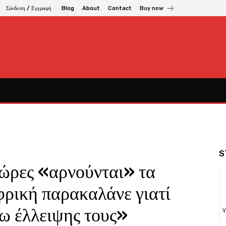
Σύνδεση / Εγγραφή
Blog
About
Contact
Buy now
S
χώρες «αρνούνται» τα
φρική παρακαλάνε γιατί
γω έλλειψης τους»
Υ