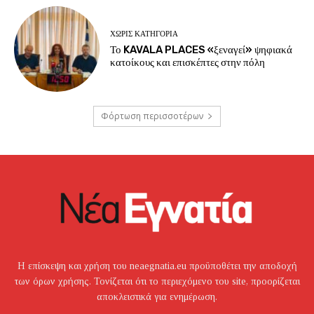
ΧΩΡΊΣ ΚΑΤΗΓΟΡΊΑ
Το KAVALA PLACES «ξεναγεί» ψηφιακά
κατοίκους και επισκέπτες στην πόλη
Φόρτωση περισσοτέρων
Η επίσκεψη και χρήση του neaegnatia.eu προϋποθέτει την αποδοχή
των όρων χρήσης. Τονίζεται ότι το περιεχόμενο του site, προορίζεται
αποκλειστικά για ενημέρωση.