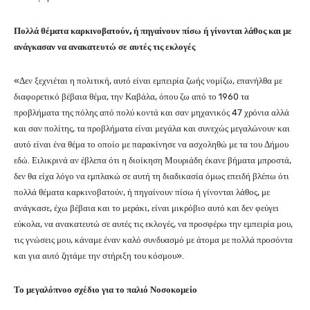
Π
ολλά θέματα καρκινοβατούν, ή πηγαίνουν πίσω ή γίνονται λάθος και με
ανάγκασαν να ανακατευτώ σε αυτές τις εκλογές
«Δεν ξεχνιέται η πολιτική, αυτό είναι εμπειρία ζωής νομίζω, επανήλθα με
διαφορετικό βέβαια θέμα, την Καβάλα, όπου ζω από το 1960 τα
προβλήματα της πόλης από πολύ κοντά και σαν μηχανικός 47 χρόνια αλλά
και σαν πολίτης, τα προβλήματα είναι μεγάλα και συνεχώς μεγαλώνουν και
αυτό είναι ένα θέμα το οποίο με παρακίνησε να ασχοληθώ με τα του Δήμου
εδώ. Ειλικρινά αν έβλεπα ότι η διοίκηση Μουριάδη έκανε βήματα μπροστά,
δεν θα είχα λόγο να εμπλακώ σε αυτή τη διαδικασία όμως επειδή βλέπω ότι
πολλά θέματα καρκινοβατούν, ή πηγαίνουν πίσω ή γίνονται λάθος, με
ανάγκασε, έχω βέβαια και το μεράκι, είναι μικρόβιο αυτό και δεν φεύγει
εύκολα, να ανακατευτώ σε αυτές τις εκλογές, να προσφέρω την εμπειρία μου,
τις γνώσεις μου, κάναμε έναν καλό συνδυασμό με άτομα με πολλά προσόντα
και για αυτό ζητάμε την στήριξη του κόσμου».
Το μεγαλόπνοο σχέδιο για το παλιό Νοσοκομείο