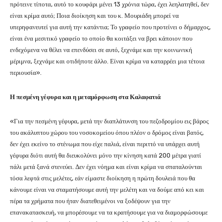
πρότεινε τίποτα, αυτό το κουφάρι μένει 13 χρόνια τώρα, έχει λεηλατηθεί, δεν
είναι κρίμα αυτό; Ποια διοίκηση και του κ. Μουριάδη μπορεί να
υπερηφανευτεί για αυτή την κατάντια; Το γραφείο που προτείνει ο δήμαρχος,
είναι ένα μεσιτικό γραφείο το οποίο θα κοιτάξει να βρει κάποιον που
ενδεχόμενα να θέλει να επενδύσει σε αυτό, ξεχνάμε και την κοινωνική
μέριμνα, ξεχνάμε και οτιδήποτε άλλο. Είναι κρίμα να καταρρέει μια τέτοια
περιουσία».
Η πεσμένη γέφυρα και η μεταμόρφωση στα Καλαφατιά
«Για την πεσμένη γέφυρα, μετά την διαπλάτυνση του πεζοδρομίου εις βάρος
του ακάλυπτου χώρου του νοσοκομείου όπου πλέον ο δρόμος είναι βατός,
δεν έχει εκείνο το στένωμα που είχε παλιά, είναι περιττό να υπάρχει αυτή
γέφυρα διότι αυτή θα διευκολύνει μόνο την κίνηση κατά 200 μέτρα γιατί
πάλι μετά ξανά στενεύει. Δεν έχει νόημα και είναι κρίμα να σπαταλούνται
τόσα λεφτά στις μελέτες, εάν είμαστε διοίκηση η πρώτη δουλειά που θα
κάνουμε είναι να σταματήσουμε αυτή την μελέτη και να δούμε από κει και
πέρα τα χρήματα που ήταν διατεθειμένοι να ξοδέψουν για την
επανακατασκευή, να μπορέσουμε να τα κρατήσουμε για να διαμορφώσουμε