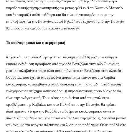
το καρνάγιο, όπως το έχουμε εμείς στο μυαλό μας δηλαδή σε έναν χώρο
παραδοσιακής τέχνης ναυπηγικής, να μεταφερθεί εκεί το Ναυτικό Μουσείο
που θα ταιριάζει πολύ καλύτερα και θα είναι συνυφασμένο και με την
επισκεψιμότητα της Παναγίας, αυτοί δηλαδή που έρχονται από την Παναγία
θα μπορούν να κάνουν τον κύκλο να το δούνε».
Το κυκλοφοριακό και η περιμετρική
«Σχετικά με την οδό Αβέρωφ θα κοιτάξουμε μία άλλη λύση, να υπάρχει
κάποια ενδιάμεση πρόσβαση από την οδό Βενιζέλου στην οδό Ομονοίας
γιατί καταλαβαίνετε τώρα όλοι αυτοί πάνε από τη Βενιζέλου στην πλατεία
Ομονοίας, που έχει τα σταθμευμένα αυτοκίνητα πιάνοντας μια λωρίδα
κυκλοφορίας καταλαβαίνετε πόσο δύσκολη είναι η οποιαδήποτε διέλευση
ενδεχόμενα σε ατύχημα ασθενοφόρου ή πυροσβεστικού, πόσο δύσκολο θα
είναι την ανάγκη αυτή. Το κυκλοφοριακό είναι από τα μεγαλύτερα
προβλήματα της Καβάλας και στο Παληό και στην Παναγία, θα πρέπει
ιδιαίτερα στο κέντρο της Καβάλας να δούμε το κυκλοφοριακό σαν ένα
συνολικό πρόβλημα που εξαρτάται από πολλές παραμέτρους, δεν είναι μόνον
να κάνουμε ένα υπόγειο πάρκινγκ και λύσαμε το πρόβλημα. Θέλει πολλά είτε
υπόγεια είτε υπέργεια πάρκινγκ, θέλει κυκλικούς κόμβους, όπως στο