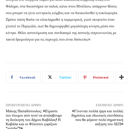
Φάληρο, στα δικαστήρια τα παλιά, κάτω στου Μπέλλου, υπάρχουν θέσεις
που μπορεί να γίνει κεντρικός κόμβος και να διευκολυνθεί η κυκλοφορία.
Πρέπει πάση θυσία να ολοκληρωθεί η περιμετρική, γιατί σκεφτείτε όταν
χτιστεί το Περιγιάλι, εκεί θα δημιουργηθεί μεγαλύτερη κίνηση μέσα στο
κέντρο. Θέλει αστυνόμευση και συνδυασμό της αστικής συγκοινωνίας με
τακτά δρομολόγια για τις περιοχές που είναι δύσκολες».
Facebook
Twitter
Pinterest
ΠΡΟΗΓΟΎΜΕΝΟ ΆΡΘΡΟ
ΕΠΌΜΕΝΟ ΆΡΘΡΟ
Μάκης Παπαδόπουλος: «Είμαστε
«Γίνονται πολλά έργα και πολλές
πιο έτοιμοι από ποτέ να αναλάβουμε
δημόσιες και ιδιωτικές επενδύσεις
τη διοίκηση του Δήμου Καβάλας! Η
που θα φέρουν πολύ σημαντική
Καβάλα και οι Φίλιπποι γυρίζουν
αύξηση του ΑΕΠ»
“σελίδα”!»