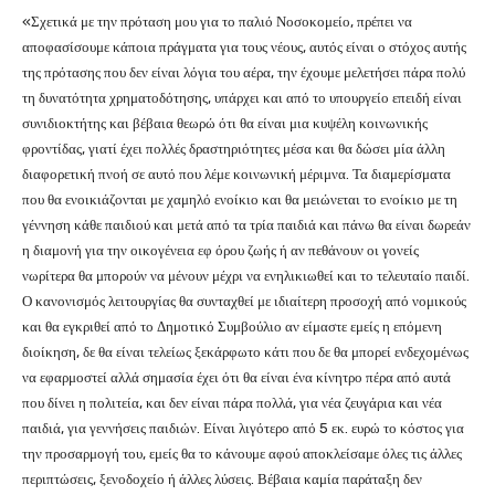
«Σχετικά με την πρόταση μου για το παλιό Νοσοκομείο, πρέπει να
αποφασίσουμε κάποια πράγματα για τους νέους, αυτός είναι ο στόχος αυτής
της πρότασης που δεν είναι λόγια του αέρα, την έχουμε μελετήσει πάρα πολύ
τη δυνατότητα χρηματοδότησης, υπάρχει και από το υπουργείο επειδή είναι
συνιδιοκτήτης και βέβαια θεωρώ ότι θα είναι μια κυψέλη κοινωνικής
φροντίδας, γιατί έχει πολλές δραστηριότητες μέσα και θα δώσει μία άλλη
διαφορετική πνοή σε αυτό που λέμε κοινωνική μέριμνα. Τα διαμερίσματα
που θα ενοικιάζονται με χαμηλό ενοίκιο και θα μειώνεται το ενοίκιο με τη
γέννηση κάθε παιδιού και μετά από τα τρία παιδιά και πάνω θα είναι δωρεάν
η διαμονή για την οικογένεια εφ όρου ζωής ή αν πεθάνουν οι γονείς
νωρίτερα θα μπορούν να μένουν μέχρι να ενηλικιωθεί και το τελευταίο παιδί.
Ο κανονισμός λειτουργίας θα συνταχθεί με ιδιαίτερη προσοχή από νομικούς
και θα εγκριθεί από το Δημοτικό Συμβούλιο αν είμαστε εμείς η επόμενη
διοίκηση, δε θα είναι τελείως ξεκάρφωτο κάτι που δε θα μπορεί ενδεχομένως
να εφαρμοστεί αλλά σημασία έχει ότι θα είναι ένα κίνητρο πέρα από αυτά
που δίνει η πολιτεία, και δεν είναι πάρα πολλά, για νέα ζευγάρια και νέα
παιδιά, για γεννήσεις παιδιών. Είναι λιγότερο από 5 εκ. ευρώ το κόστος για
την προσαρμογή του, εμείς θα το κάνουμε αφού αποκλείσαμε όλες τις άλλες
περιπτώσεις, ξενοδοχείο ή άλλες λύσεις. Βέβαια καμία παράταξη δεν