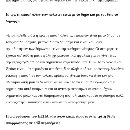
ερωτήματα όπως για την παλιά γέφυρα και την περιμετρική της Καβάλας.
Η πρώτη επαφή όλων των πολιτών είναι με το δήμο και με τον ίδιο το
δήμαρχο
«Είναι αλήθεια ότι η πρώτη επαφή όλων των πολιτών είναι με το δήμο, με
τους αντιδημάρχους, με τον ίδιο το δήμαρχο και είναι και θέμα
αρμοδιοτήτων των δήμων που είναι της καθημερινότητας. Οι περιφέρειες
έχουμε υπ’ ευθύνη μας μεγάλα χρηματοδοτικά εργαλεία για να γίνει ένας
ευρύτερος σχεδιασμός για σημαντικά έργα υποδομών. Η Αν. Μακεδονία και
Θράκη είναι μία περιφέρεια στη θέση 5 σε πληθυσμό και σε έκταση, δεν είναι
εύκολη η επαφή με τον πολίτη, πρέπει να γίνεται ίσως να είναι και μία
αδυναμία δική μου αλλά δεν είναι και εύκολο να είμαι συνεχώς σε κάθε
σημείο, για αυτό υπάρχουν και οι αντιπεριφερειάρχες οι οποίοι έχουν
σημαντικό ρόλο και στη διαμόρφωση της πολιτικής και στο σχεδιασμό αλλά
κυρίως στην υλοποίηση όλων αυτών που αποφασίζουμε».
Η απορρόφηση του ΕΣΠΑ πάει πολύ καλά, είμαστε στην τρίτη θέση
απορρόφησης στις 13 περιφέρειες