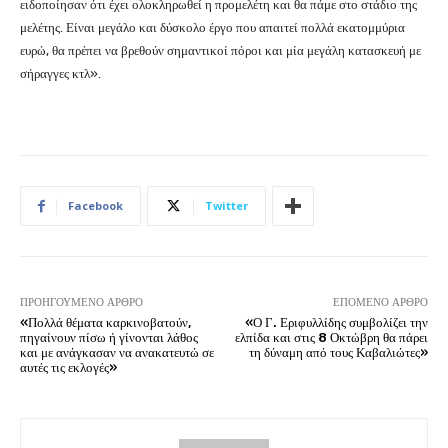
ειδοποίησαν ότι έχει ολοκληρωθεί η προμελέτη και θα πάμε στο στάδιο της
μελέτης. Είναι μεγάλο και δύσκολο έργο που απαιτεί πολλά εκατομμύρια
ευρώ, θα πρέπει να βρεθούν σημαντικοί πόροι και μία μεγάλη κατασκευή με
σήραγγες κτλ».
Facebook
Twitter
ΠΡΟΗΓΟΎΜΕΝΟ ΆΡΘΡΟ
ΕΠΌΜΕΝΟ ΆΡΘΡΟ
«Πολλά θέματα καρκινοβατούν,
«Ο Γ. Εριφυλλίδης συμβολίζει την
πηγαίνουν πίσω ή γίνονται λάθος
ελπίδα και στις 8 Οκτώβρη θα πάρει
και με ανάγκασαν να ανακατευτώ σε
τη δύναμη από τους Καβαλιώτες»
αυτές τις εκλογές»