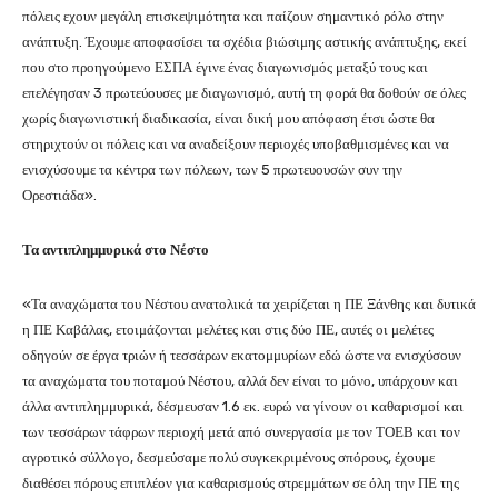
πόλεις εχουν μεγάλη επισκεψιμότητα και παίζουν σημαντικό ρόλο στην
ανάπτυξη. Έχουμε αποφασίσει τα σχέδια βιώσιμης αστικής ανάπτυξης, εκεί
που στο προηγούμενο ΕΣΠΑ έγινε ένας διαγωνισμός μεταξύ τους και
επελέγησαν 3 πρωτεύουσες με διαγωνισμό, αυτή τη φορά θα δοθούν σε όλες
χωρίς διαγωνιστική διαδικασία, είναι δική μου απόφαση έτσι ώστε θα
στηριχτούν οι πόλεις και να αναδείξουν περιοχές υποβαθμισμένες και να
ενισχύσουμε τα κέντρα των πόλεων, των 5 πρωτευουσών συν την
Ορεστιάδα».
Τα αντιπλημμυρικά στο Νέστο
«Τα αναχώματα του Νέστου ανατολικά τα χειρίζεται η ΠΕ Ξάνθης και δυτικά
η ΠΕ Καβάλας, ετοιμάζονται μελέτες και στις δύο ΠΕ, αυτές οι μελέτες
οδηγούν σε έργα τριών ή τεσσάρων εκατομμυρίων εδώ ώστε να ενισχύσουν
τα αναχώματα του ποταμού Νέστου, αλλά δεν είναι το μόνο, υπάρχουν και
άλλα αντιπλημμυρικά, δέσμευσαν 1.6 εκ. ευρώ να γίνουν οι καθαρισμοί και
των τεσσάρων τάφρων περιοχή μετά από συνεργασία με τον ΤΟΕΒ και τον
αγροτικό σύλλογο, δεσμεύσαμε πολύ συγκεκριμένους σπόρους, έχουμε
διαθέσει πόρους επιπλέον για καθαρισμούς στρεμμάτων σε όλη την ΠΕ της