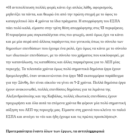
«Η αντιπολίτευση πολλές φορές κάνει όχι απλώς λάθη, αφορισμούς,
μηδενίζει τα πάντα, και θεωρώ ότι από την πρώτη στιγμή με το ύφος το
καταγγελτικό λέει 4 χρόνια τα ίδια πράγματα. Η απορρόφηση του ΕΣΠΑ
πάει πολύ καλά, είμαστε στην τρίτη θέση απορρόφησης στις 13 περιφέρειες.
Η περιφέρεια μας συγκαταλέγεται στις πιο φτωχές, αυτό όμως έχει να κάνει
και με μία σειρά από άλλους παράγοντες πιο γενικούς όπως το σύνολο των
δημοσίων επενδύσεων που έχουμε ένα ρολό, έχει όμως να κάνει με το σύνολο
των ιδιωτικών επενδύσεων, με το σύνολο του χρήματος που κυκλοφορεί, με
την κατανάλωση, τις καταθέσεις και άλλες παραμέτρους για το ΑΕΠ μίας
περιοχής. Τα τελευταία χρόνια όμως πολύ σημαντικά δημόσια έργα έχουν
δρομολογηθεί, όταν ανακοινώνεται ένα έργο 160 εκατομμύρια παράδειγμα
για την Ξάνθη, δεν είναι εύκολο να γίνει σε 1-2 χρόνια. Πολλά δημόσια έργα
έχουν ανακοινωθεί, πολλές επενδύσεις δημόσιες για τα λιμάνια της
Αλεξανδρούπολης και της Καβάλας, πολλές ιδιωτικές επενδύσεις έχουν
προχωρήσει και όλα αυτά τα επόμενα χρόνια θα φέρουν μία πολύ σημαντική
αύξηση του ΑΕΠ της περιοχής μας. Είμαστε στη χρονιά που κλείνει το παλιό
ΕΣΠΑ και ανοίγει το νέο και ήδη έχουμε και τις πρώτες προσκλήσεις».
Προτεραιότητα έναντι όλων των έργων, τα αντιπλημμυρικά