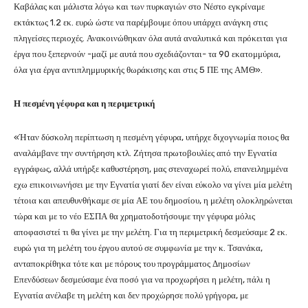
Καβάλας και μάλιστα λόγω και των πυρκαγιών στο Νέστο εγκρίναμε
εκτάκτως 1.2 εκ. ευρώ ώστε να παρέμβουμε όπου υπάρχει ανάγκη στις
πληγείσες περιοχές. Ανακοινώθηκαν όλα αυτά αναλυτικά και πρόκειται για
έργα που ξεπερνούν -μαζί με αυτά που σχεδιάζονται- τα 90 εκατομμύρια,
όλα για έργα αντιπλημμυρικής θωράκισης και στις 5 ΠΕ της ΑΜΘ».
Η πεσμένη γέφυρα και η περιμετρική
«Ήταν δύσκολη περίπτωση η πεσμένη γέφυρα, υπήρχε διχογνωμία ποιος θα
αναλάμβανε την συντήρηση κτλ. Ζήτησα πρωτοβουλίες από την Εγνατία
εγγράφως, αλλά υπήρξε καθυστέρηση, μας στεναχωρεί πολύ, επανειλημμένα
εχω επικοινωνήσει με την Εγνατία γιατί δεν είναι εύκολο να γίνει μία μελέτη
τέτοια και απευθυνθήκαμε σε μία ΑΕ του δημοσίου, η μελέτη ολοκληρώνεται
τώρα και με το νέο ΕΣΠΑ θα χρηματοδοτήσουμε την γέφυρα μόλις
αποφασιστεί τι θα γίνει με την μελέτη. Για τη περιμετρική δεσμεύσαμε 2 εκ.
ευρώ για τη μελέτη του έργου αυτού σε συμφωνία με την κ. Τσανάκα,
ανταποκρίθηκα τότε και με πόρους του προγράμματος Δημοσίων
Επενδύσεων δεσμεύσαμε ένα ποσό για να προχωρήσει η μελέτη, πάλι η
Εγνατία ανέλαβε τη μελέτη και δεν προχώρησε πολύ γρήγορα, με