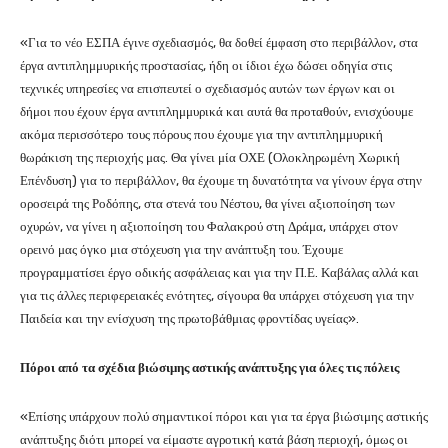
«Για το νέο ΕΣΠΑ έγινε σχεδιασμός, θα δοθεί έμφαση στο περιβάλλον, στα
έργα αντιπλημμυρικής προστασίας, ήδη οι ίδιοι έχω δώσει οδηγία στις
τεχνικές υπηρεσίες να επισπευτεί ο σχεδιασμός αυτών των έργων και οι
δήμοι που έχουν έργα αντιπλημμυρικά και αυτά θα προταθούν, ενισχύουμε
ακόμα περισσότερο τους πόρους που έχουμε για την αντιπλημμυρική
θωράκιση της περιοχής μας. Θα γίνει μία ΟΧΕ (Ολοκληρωμένη Χωρική
Επένδυση) για το περιβάλλον, θα έχουμε τη δυνατότητα να γίνουν έργα στην
οροσειρά της Ροδόπης, στα στενά του Νέστου, θα γίνει αξιοποίηση των
οχυρών, να γίνει η αξιοποίηση του Φαλακρού στη Δράμα, υπάρχει στον
ορεινό μας όγκο μια στόχευση για την ανάπτυξη του. Έχουμε
προγραμματίσει έργο οδικής ασφάλειας και για την Π.Ε. Καβάλας αλλά και
για τις άλλες περιφερειακές ενότητες, σίγουρα θα υπάρχει στόχευση για την
Παιδεία και την ενίσχυση της πρωτοβάθμιας φροντίδας υγείας».
Πόροι από τα σχέδια βιώσιμης αστικής ανάπτυξης για όλες τις πόλεις
«Επίσης υπάρχουν πολύ σημαντικοί πόροι και για τα έργα βιώσιμης αστικής
ανάπτυξης διότι μπορεί να είμαστε αγροτική κατά βάση περιοχή, όμως οι