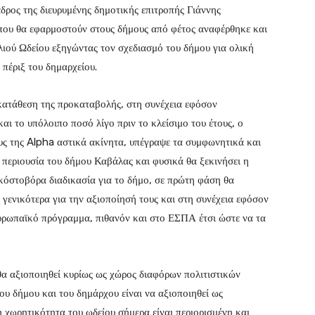
εδρος της διευρυμένης δημοτικής επιτροπής Γιάννης
που θα εφαρμοστούν στους δήμους από φέτος αναφέρθηκε και
ιού Ωδείου εξηγώντας τον σχεδιασμό του δήμου για ολική
πέριξ του δημαρχείου.
 κατάθεση της προκαταβολής, στη συνέχεια εφόσον
αι το υπόλοιπο ποσό λίγο πριν το κλείσιμο του έτους, ο
 της Alpha αστικά ακίνητα, υπέγραψε τα συμφωνητικά και
ή περιουσία του δήμου Καβάλας και φυσικά θα ξεκινήσει η
α κόστοβόρα διαδικασία για το δήμο, σε πρώτη φάση θα
ι γενικότερα για την αξιοποίησή τους και στη συνέχεια εφόσον
 ευρωπαϊκό πρόγραμμα, πιθανόν και στο ΕΣΠΑ έτσι ώστε να τα
α αξιοποιηθεί κυρίως ως χώρος διαφόρων πολιτιστικών
ου δήμου και του δημάρχου είναι να αξιοποιηθεί ως
 χωρητικότητα του ωδείου σήμερα είναι περιορισμένη και