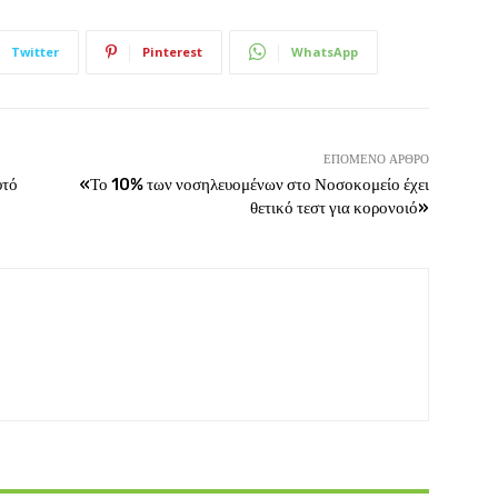
Twitter
Pinterest
WhatsApp
ΕΠΌΜΕΝΟ ΆΡΘΡΟ
υτό
«Το 10% των νοσηλευομένων στο Νοσοκομείο έχει
θετικό τεστ για κορονοιό»