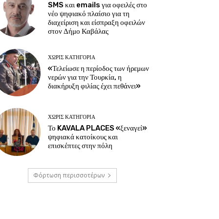
SMS και emails για οφειλές στο
νέο ψηφιακό πλαίσιο για τη
διαχείριση και είσπραξη οφειλών
στον Δήμο Καβάλας
ΧΩΡΊΣ ΚΑΤΗΓΟΡΊΑ
«Τελείωσε η περίοδος των ήρεμων
νερών για την Τουρκία, η
διακήρυξη φιλίας έχει πεθάνει»
ΧΩΡΊΣ ΚΑΤΗΓΟΡΊΑ
Το KAVALA PLACES «ξεναγεί»
ψηφιακά κατοίκους και
επισκέπτες στην πόλη
Φόρτωση περισσοτέρων