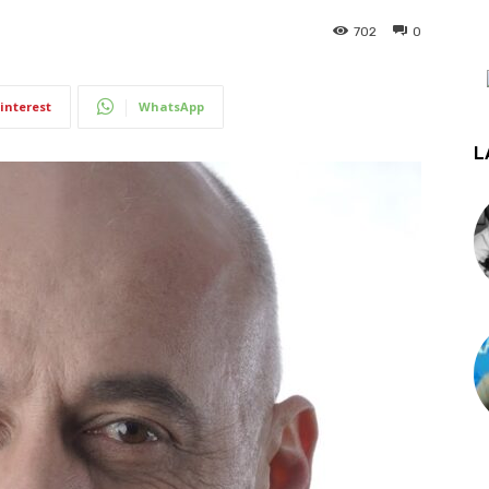
702
0
interest
WhatsApp
L