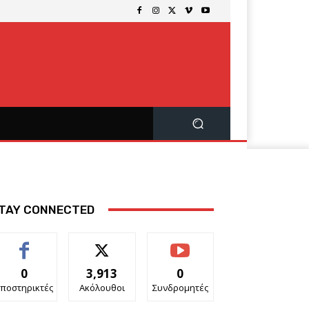
TAY CONNECTED
0
3,913
0
ποστηρικτές
Ακόλουθοι
Συνδρομητές