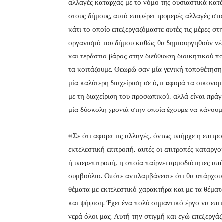
αλλαγές καταρχάς με το νόμο της ουσιαστικά κα
στους δήμους, αυτό επιφέρει τρομερές αλλαγές στ
κάτι το οποίο επεξεργαζόμαστε αυτές τις μέρες σ
οργανισμό του δήμου καθώς θα δημιουργηθούν νέε
και τεράστιο βάρος στην διεύθυνση διοικητικού π
τα κοιτάζουμε. Θεωρώ σαν μία γενική τοποθέτηση 
μία καλύτερη διαχείριση σε ό,τι αφορά τα οικονομ
με τη διαχείριση του προσωπικού, αλλά είναι πράγ
μία δύσκολη χρονιά στην οποία έχουμε να κάνου
«Σε ότι αφορά τις αλλαγές, όντως υπήρχε η επιτρ
εκτελεστική επιτροπή, αυτές οι επιτροπές καταργο
ή υπερεπιτροπή, η οποία παίρνει αρμοδιότητες από
συμβούλιο. Οπότε αντιλαμβάνεστε ότι θα υπάρχου
θέματα με εκτελεστικό χαρακτήρα και με τα θέμα
και ψήφιση. Έχει ένα πολύ σημαντικό έργο να επι
νερά όλοι μας. Αυτή την στιγμή και εγώ επεξεργάζο