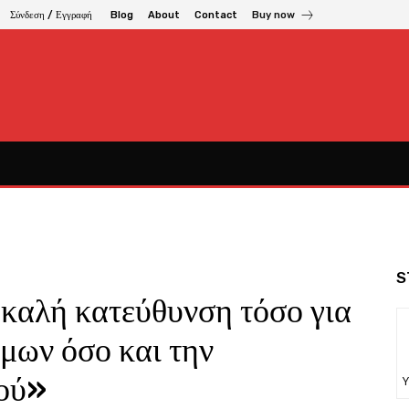
Σύνδεση / Εγγραφή
Blog
About
Contact
Buy now
S
 καλή κατεύθυνση τόσο για
ήμων όσο και την
κού»
Υ