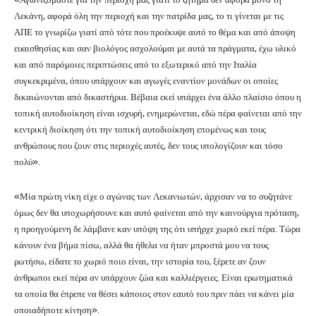
Λεκάνη, αφορά όλη την περιοχή και την πατρίδα μας, το τι γίνεται με τις
ΑΠΕ το γνωρίζω γιατί από τότε που προέκυψε αυτό το θέμα και από άποψη
ευαισθησίας και σαν βιολόγος ασχολούμαι με αυτά τα πράγματα, έχω υλικό
και από παρόμοιες περιπτώσεις από το εξωτερικό από την Ιταλία
συγκεκριμένα, όπου υπάρχουν και αγωγές εναντίον μονάδων οι οποίες
δικαιώνονται από δικαστήρια. Βέβαια εκεί υπάρχει ένα άλλο πλαίσιο όπου η
τοπική αυτοδιοίκηση είναι ισχυρή, ενημερώνεται, εδώ πέρα φαίνεται από την
κεντρική διοίκηση ότι την τοπική αυτοδιοίκηση επομένως και τους
ανθρώπους που ζουν στις περιοχές αυτές, δεν τους υπολογίζουν και τόσο
πολύ».
«Μία πρώτη νίκη είχε ο αγώνας των Λεκανιωτών, άρχισαν να το συζητάνε
όμως δεν θα υποχωρήσουνε και αυτό φαίνεται από την καινούργια πρόταση,
η προηγούμενη δε λάμβανε καν υπόψη της ότι υπήρχε χωριό εκεί πέρα. Τώρα
κάνουν ένα βήμα πίσω, αλλά θα ήθελα να ήταν μπροστά μου να τους
ρωτήσω, είδατε το χωριό ποιο είναι, την ιστορία του, ξέρετε αν ζουν
άνθρωποι εκεί πέρα αν υπάρχουν ζώα και καλλιέργειες. Είναι ερωτηματικά
τα οποία θα έπρεπε να θέσει κάποιος στον εαυτό του πριν πάει να κάνει μία
οποιαδήποτε κίνηση».