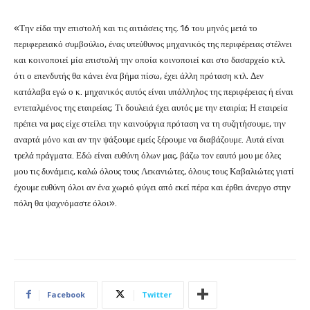
«Την είδα την επιστολή και τις αιτιάσεις της. 16 του μηνός μετά το
περιφερειακό συμβούλιο, ένας υπεύθυνος μηχανικός της περιφέρειας στέλνει
και κοινοποιεί μία επιστολή την οποία κοινοποιεί και στο δασαρχείο κτλ.
ότι ο επενδυτής θα κάνει ένα βήμα πίσω, έχει άλλη πρόταση κτλ. Δεν
κατάλαβα εγώ ο κ. μηχανικός αυτός είναι υπάλληλος της περιφέρειας ή είναι
εντεταλμένος της εταιρείας; Τι δουλειά έχει αυτός με την εταιρία; Η εταιρεία
πρέπει να μας είχε στείλει την καινούργια πρόταση να τη συζητήσουμε, την
αναρτά μόνο και αν την ψάξουμε εμείς ξέρουμε να διαβάζουμε. Αυτά είναι
τρελά πράγματα. Εδώ είναι ευθύνη όλων μας, βάζω τον εαυτό μου με όλες
μου τις δυνάμεις, καλώ όλους τους Λεκανιώτες, όλους τους Καβαλιώτες γιατί
έχουμε ευθύνη όλοι αν ένα χωριό φύγει από εκεί πέρα και έρθει άνεργο στην
πόλη θα ψαχνόμαστε όλοι».
Facebook
Twitter