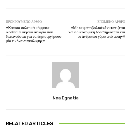
ΠΡΟΗΓΟΎΜΕΝΟ ΆΡΘΡΟ
ΕΠΌΜΕΝΟ ΆΡΘΡΟ
«Κάποια πολιτικά κόμματα
«Με τα φωτοβολταϊκά εκτοπίζεται
υιοθετούν ακραία σενάρια που
κάθε οικονομική δραστηριότητα και
διακινούνται για να δημιουργήσουν
οι άνθρωποι γύρω από αυτήν»
μία εικόνα συγκάλυψης»
Nea Egnatia
RELATED ARTICLES