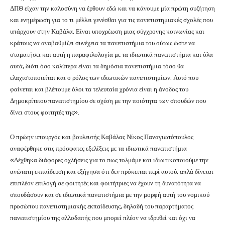
ΔΠΘ είχαν την καλοσύνη να έρθουν εδώ και να κάνουμε μία πρώτη συζήτηση
και ενημέρωση για το τι μέλλει γενέσθαι για τις πανεπιστημιακές σχολές που
υπάρχουν στην Καβάλα. Είναι υποχρέωση μιας σύγχρονης κοινωνίας και
κράτους να αναβαθμίζει συνέχεια τα πανεπιστήμια του ούτως ώστε να
σταματήσει και αυτή η παραφιλολογία με τα ιδιωτικά πανεπιστήμια και όλα
αυτά, διότι όσο καλύτερα είναι τα δημόσια πανεπιστήμια τόσο θα
ελαχιστοποιείται και ο ρόλος των ιδιωτικών πανεπιστημίων. Αυτό που
φαίνεται και βλέπουμε όλοι τα τελευταία χρόνια είναι η άνοδος του
Δημοκρίτειου πανεπιστημίου σε σχέση με την ποιότητα των σπουδών που
δίνει στους φοιτητές της».
Ο πρώην υπουργός και βουλευτής Καβάλας Νίκος Παναγιωτόπουλος
αναφέρθηκε στις πρόσφατες εξελίξεις με τα ιδιωτικά πανεπιστήμια
«Δέχθηκα διάφορες οχλήσεις για το πως τολμάμε και ιδιωτικοποιούμε την
ανώτατη εκπαίδευση και εξήγησα ότι δεν πρόκειται περί αυτού, απλά δίνεται
επιπλέον επιλογή σε φοιτητές και φοιτήτριες να έχουν τη δυνατότητα να
σπουδάσουν και σε ιδιωτικά πανεπιστήμια με την μορφή αυτή του νομικού
προσώπου πανεπιστημιακής εκπαίδευσης, δηλαδή του παραρτήματος
πανεπιστημίου της αλλοδαπής που μπορεί πλέον να ιδρυθεί και όχι να