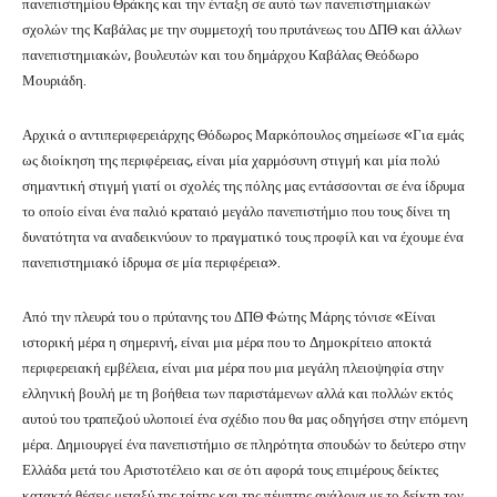
πανεπιστημίου Θράκης και την ένταξη σε αυτό των πανεπιστημιακών
σχολών της Καβάλας με την συμμετοχή του πρυτάνεως του ΔΠΘ και άλλων
πανεπιστημιακών, βουλευτών και του δημάρχου Καβάλας Θεόδωρο
Μουριάδη.
Αρχικά ο αντιπεριφερειάρχης Θόδωρος Μαρκόπουλος σημείωσε «Για εμάς
ως διοίκηση της περιφέρειας, είναι μία χαρμόσυνη στιγμή και μία πολύ
σημαντική στιγμή γιατί οι σχολές της πόλης μας εντάσσονται σε ένα ίδρυμα
το οποίο είναι ένα παλιό κραταιό μεγάλο πανεπιστήμιο που τους δίνει τη
δυνατότητα να αναδεικνύουν το πραγματικό τους προφίλ και να έχουμε ένα
πανεπιστημιακό ίδρυμα σε μία περιφέρεια».
Από την πλευρά του ο πρύτανης του ΔΠΘ Φώτης Μάρης τόνισε «Είναι
ιστορική μέρα η σημερινή, είναι μια μέρα που το Δημοκρίτειο αποκτά
περιφερειακή εμβέλεια, είναι μια μέρα που μια μεγάλη πλειοψηφία στην
ελληνική βουλή με τη βοήθεια των παριστάμενων αλλά και πολλών εκτός
αυτού του τραπεζιού υλοποιεί ένα σχέδιο που θα μας οδηγήσει στην επόμενη
μέρα. Δημιουργεί ένα πανεπιστήμιο σε πληρότητα σπουδών το δεύτερο στην
Ελλάδα μετά του Αριστοτέλειο και σε ότι αφορά τους επιμέρους δείκτες
κατακτά θέσεις μεταξύ της τρίτης και της πέμπτης ανάλογα με το δείκτη τον