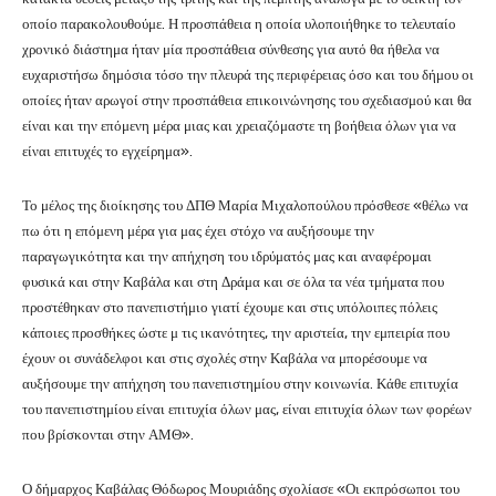
οποίο παρακολουθούμε. Η προσπάθεια η οποία υλοποιήθηκε το τελευταίο
χρονικό διάστημα ήταν μία προσπάθεια σύνθεσης για αυτό θα ήθελα να
ευχαριστήσω δημόσια τόσο την πλευρά της περιφέρειας όσο και του δήμου οι
οποίες ήταν αρωγοί στην προσπάθεια επικοινώνησης του σχεδιασμού και θα
είναι και την επόμενη μέρα μιας και χρειαζόμαστε τη βοήθεια όλων για να
είναι επιτυχές το εγχείρημα».
Το μέλος της διοίκησης του ΔΠΘ Μαρία Μιχαλοπούλου πρόσθεσε «θέλω να
πω ότι η επόμενη μέρα για μας έχει στόχο να αυξήσουμε την
παραγωγικότητα και την απήχηση του ιδρύματός μας και αναφέρομαι
φυσικά και στην Καβάλα και στη Δράμα και σε όλα τα νέα τμήματα που
προστέθηκαν στο πανεπιστήμιο γιατί έχουμε και στις υπόλοιπες πόλεις
κάποιες προσθήκες ώστε μ τις ικανότητες, την αριστεία, την εμπειρία που
έχουν οι συνάδελφοι και στις σχολές στην Καβάλα να μπορέσουμε να
αυξήσουμε την απήχηση του πανεπιστημίου στην κοινωνία. Κάθε επιτυχία
του πανεπιστημίου είναι επιτυχία όλων μας, είναι επιτυχία όλων των φορέων
που βρίσκονται στην ΑΜΘ».
Ο δήμαρχος Καβάλας Θόδωρος Μουριάδης σχολίασε «Οι εκπρόσωποι του