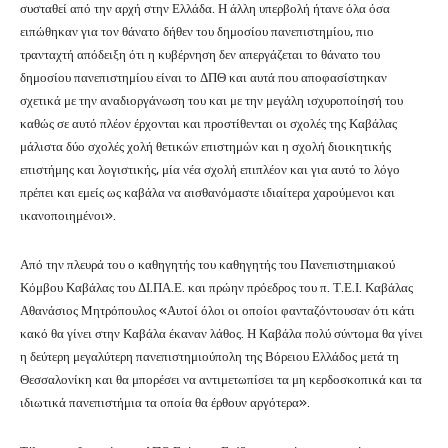
συσταθεί από την αρχή στην Ελλάδα. Η άλλη υπερβολή ήτανε όλα όσα
ειπώθηκαν για τον θάνατο δήθεν του δημοσίου πανεπιστημίου, πιο
τρανταχτή απόδειξη ότι η κυβέρνηση δεν απεργάζεται το θάνατο του
δημοσίου πανεπιστημίου είναι το ΔΠΘ και αυτά που αποφασίστηκαν
σχετικά με την αναδιοργάνωση του και με την μεγάλη ισχυροποίησή του
καθώς σε αυτό πλέον έρχονται και προστίθενται οι σχολές της Καβάλας
μάλιστα δύο σχολές χολή θετικών επιστημών και η σχολή διοικητικής
επιστήμης και λογιστικής, μία νέα σχολή επιπλέον και για αυτό το λόγο
πρέπει και εμείς ως καβάλα να αισθανόμαστε ιδιαίτερα χαρούμενοι και
ικανοποιημένοι».
Από την πλευρά του ο καθηγητής του καθηγητής του Πανεπιστημιακού
Κόμβου Καβάλας του ΔΙ.ΠΑ.Ε. και πρώην πρόεδρος του π. Τ.Ε.Ι. Καβάλας
Αθανάσιος Μητρόπουλος «Αυτοί όλοι οι οποίοι φανταζόντουσαν ότι κάτι
κακό θα γίνει στην Καβάλα έκαναν λάθος. Η Καβάλα πολύ σύντομα θα γίνει
η δεύτερη μεγαλύτερη πανεπιστημιούπολη της Βόρειου Ελλάδος μετά τη
Θεσσαλονίκη και θα μπορέσει να αντιμετωπίσει τα μη κερδοσκοπικά και τα
ιδιωτικά πανεπιστήμια τα οποία θα έρθουν αργότερα».