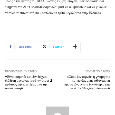
Τέλος ο καθηγητής του ΔΠΘ Γιώργος Γκίζας υπογράμμισε «εντάσσονται
τμήματα στο ΔΠΘ με αποτέλεσμα όλοι μαζί να συμβάλουμε και να γίνουμε
να γίνει το πανεπιστήμιο μας πλέον το τρίτο μεγαλύτερο στην Ελλάδα».
Facebook
Twitter
ΠΡΟΗΓΟΎΜΕΝΟ ΆΡΘΡΟ
ΕΠΌΜΕΝΟ ΆΡΘΡΟ
«Είναι απρεπές και δεν δείχνει
«Όπου δεν περνάει η γνώμη της
διάθεση συνεργασίας όταν στους 2
κοινωνίας αναγκάζονται να
πρώτους μήνες απέχεις από την
προσφεύγουν στα δικαστήρια και
συνεδρίαση»
εκεί συνήθως δικαιώνονται»