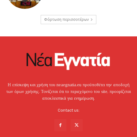
Φόρτωση περισσοτέρων
Η επίσκεψη και χρήση του neaegnatia.eu προϋποθέτει την αποδοχή
των όρων χρήσης. Τονίζεται ότι το περιεχόμενο του site, προορίζεται
αποκλειστικά για ενημέρωση.
Contact us: