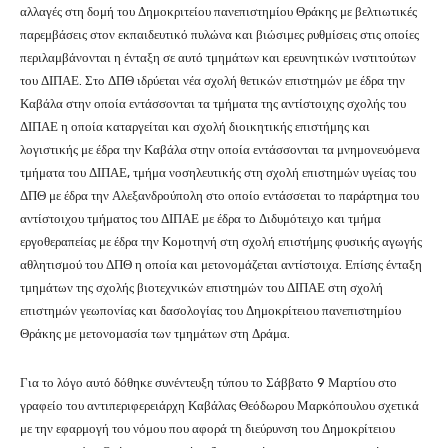
αλλαγές στη δομή του Δημοκριτείου πανεπιστημίου Θράκης με βελτιωτικές
παρεμβάσεις στον εκπαιδευτικό πυλώνα και βιώσιμες ρυθμίσεις στις οποίες
περιλαμβάνονται η ένταξη σε αυτό τμημάτων και ερευνητικών ινστιτούτων
του ΔΙΠΑΕ. Στο ΔΠΘ ιδρύεται νέα σχολή θετικών επιστημών με έδρα την
Καβάλα στην οποία εντάσσονται τα τμήματα της αντίστοιχης σχολής του
ΔΙΠΑΕ η οποία καταργείται και σχολή διοικητικής επιστήμης και
λογιστικής με έδρα την Καβάλα στην οποία εντάσσονται τα μνημονευόμενα
τμήματα του ΔΙΠΑΕ, τμήμα νοσηλευτικής στη σχολή επιστημών υγείας του
ΔΠΘ με έδρα την Αλεξανδρούπολη στο οποίο εντάσσεται το παράρτημα του
αντίστοιχου τμήματος του ΔΙΠΑΕ με έδρα το Διδυμότειχο και τμήμα
εργοθεραπείας με έδρα την Κομοτηνή στη σχολή επιστήμης φυσικής αγωγής
αθλητισμού του ΔΠΘ η οποία και μετονομάζεται αντίστοιχα. Επίσης ένταξη
τμημάτων της σχολής βιοτεχνικών επιστημών του ΔΙΠΑΕ στη σχολή
επιστημών γεωπονίας και δασολογίας του Δημοκρίτειου πανεπιστημίου
Θράκης με μετονομασία των τμημάτων στη Δράμα.
Για το λόγο αυτό δόθηκε συνέντευξη τύπου το Σάββατο 9 Μαρτίου στο
γραφείο του αντιπεριφερειάρχη Καβάλας Θεόδωρου Μαρκόπουλου σχετικά
με την εφαρμογή του νόμου που αφορά τη διεύρυνση του Δημοκρίτειου