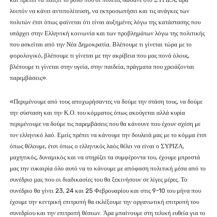
λοιπόν να κάνει αντιπολίτευση, να εκπροσωπήσει και τις ανάγκες των
πολιτών έτσι όπως φαίνεται ότι είναι αυξημένες λόγω της κατάστασης που
υπάρχει στην Ελληνική κοινωνία και των προβλημάτων λόγω της πολιτικής
που ασκείται από την Νέα Δημοκρατία. Βλέπουμε τι γίνεται τώρα με το
φορολογικό, βλέπουμε τι γίνεται με την ακρίβεια που μας πονά όλους,
βλέπουμε τι γίνεται στην υγεία, στην παιδεία, πράγματα που χρειάζονται
παρεμβάσεις».
«Περιμένουμε από τους αποχωρήσαντες να δούμε την στάση τους, να δούμε
την σύσταση και την Κ.Ο. του κόμματος όπως ακούγεται αλλά κυρία
περιμένουμε να δούμε τις παρεμβάσεις που θα κάνουνε που έχουν σχέση με
τον ελληνικό λαό. Εμείς πρέπει να κάνουμε την δουλειά μας με το κόμμα έτσι
όπως θέλουμε, έτσι όπως ο ελληνικός λαός θέλει να είναι ο ΣΥΡΙΖΑ,
μαχητικός, δυναμικός και να στηρίζει τα συμφέροντα του, έχουμε μπροστά
μας την ευκαιρία όλο αυτό να το κάνουμε με απόφαση πολιτική μέσα από το
συνέδριο μας που οι διαδικασίες του θα ξεκινήσουν σε λίγες μέρες. Το
συνέδριο θα γίνει 23, 24 και 25 Φεβρουαρίου και στις 9-10 του μήνα που
έχουμε την κεντρική επιτροπή θα εκλέξουμε την οργανωτική επιτροπή του
συνεδρίου και την επιτροπή θέσεων. Άρα μπαίνουμε στη τελική ευθεία για το