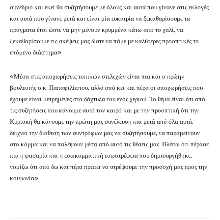
συνέδριο και εκεί θα συζητήσουμε με όλους και αυτά που γίνανε στις εκλογές
και αυτά που γίνανε μετά και είναι μία ευκαιρία να ξεκαθαρίσουμε τα
πράγματα έτσι ώστε να μην μένουν κρυμμένα κάτω από το χαλί, να
ξεκαθαρίσουμε τις σκέψεις μας ώστε να πάμε με καλύτερες προοπτικές το
επόμενο διάστημα».
«Μέσα στις αποχωρήσεις τοπικών στελεχών είναι πια και ο πρώην
βουλευτής ο κ. Παπαφιλίππου, αλλά από κει και πέρα οι αποχωρήσεις που
έχουμε είναι μετρημένες στα δάχτυλα του ενός χεριού. Το θέμα είναι ότι από
τις συζητήσεις που κάνουμε αυτό τον καιρό και με την προοπτική ότι την
Κυριακή θα κάνουμε την πρώτη μας συνέλευση και μετά από όλα αυτά,
δείχνει την διάθεση των συντρόφων μας να συζητήσουμε, να παραμείνουν
στο κόμμα και να παλέψουν μέσα από αυτό τις θέσεις μας. Βλέπω ότι πέρασε
πια η φασαρία και η εσωκομματική εσωστρέφεια που δημιουργήθηκε,
νομίζω ότι από δω και πέρα πρέπει να στρέψουμε την προσοχή μας προς την
κοινωνία».