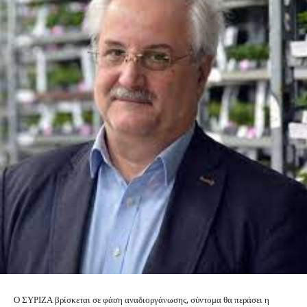
Ο ΣΥΡΙΖΑ βρίσκεται σε φάση αναδιοργάνωσης, σύντομα θα περάσει η