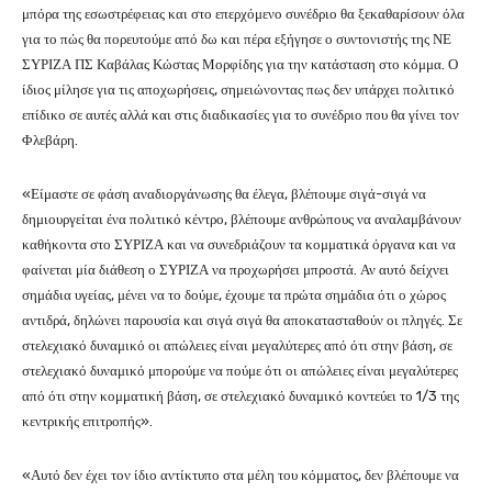
μπόρα της εσωστρέφειας και στο επερχόμενο συνέδριο θα ξεκαθαρίσουν όλα
για το πώς θα πορευτούμε από δω και πέρα εξήγησε ο συντονιστής της ΝΕ
ΣΥΡΙΖΑ ΠΣ Καβάλας Κώστας Μορφίδης για την κατάσταση στο κόμμα. Ο
ίδιος μίλησε για τις αποχωρήσεις, σημειώνοντας πως δεν υπάρχει πολιτικό
επίδικο σε αυτές αλλά και στις διαδικασίες για το συνέδριο που θα γίνει τον
Φλεβάρη.
«Είμαστε σε φάση αναδιοργάνωσης θα έλεγα, βλέπουμε σιγά-σιγά να
δημιουργείται ένα πολιτικό κέντρο, βλέπουμε ανθρώπους να αναλαμβάνουν
καθήκοντα στο ΣΥΡΙΖΑ και να συνεδριάζουν τα κομματικά όργανα και να
φαίνεται μία διάθεση ο ΣΥΡΙΖΑ να προχωρήσει μπροστά. Αν αυτό δείχνει
σημάδια υγείας, μένει να το δούμε, έχουμε τα πρώτα σημάδια ότι ο χώρος
αντιδρά, δηλώνει παρουσία και σιγά σιγά θα αποκατασταθούν οι πληγές. Σε
στελεχιακό δυναμικό οι απώλειες είναι μεγαλύτερες από ότι στην βάση, σε
στελεχιακό δυναμικό μπορούμε να πούμε ότι οι απώλειες είναι μεγαλύτερες
από ότι στην κομματική βάση, σε στελεχιακό δυναμικό κοντεύει το 1/3 της
κεντρικής επιτροπής».
«Αυτό δεν έχει τον ίδιο αντίκτυπο στα μέλη του κόμματος, δεν βλέπουμε να