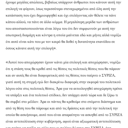
έχουμε μεγάλες απώλειες, βεβαίως υπάρχουν άνθρωποι που κάνουν αυτή την
επιλογή να φύγουν, ίσως περισσότερο στεναχωρημένοι από όλη αυτή την
κατάσταση που έχει δημιουργηθεί και όχι επιλέγοντας εάν θέλετε να πάνε
κάπου αλλού, να πάνε σε άλλο κόμμα. Η μεγαλύτερη μερίδα των ανθρώπων
που αποστασιοποιούνται είναι λόγω του ότι δεν συμφωνούν με αυτή την
εσωτερική διαμάχη και κόντρα η οποία μαίνεται εδώ και μήνες αλλά νομίζω
ότι αυτό είναι κάτι που με τον καιρό θα δοθεί η δυνατότητα επανόδου σε
όσους κάνανε αυτή την επιλογή».
«Αυτοί που αποχώρησαν έχουν κάνει μία επιλογή και αποχώρησαν, νομίζω
ότι η στάση τους θα κριθεί από τις θέσεις τις πολιτικές θέσεις που θα πάρουν
και αν αυτές θα είναι διαφορετικές από τις θέσεις που παίρνει ο ΣΥΡΙΖΑ,
γιατί αυτή τη στιγμή εγώ δεν διακρίνω διαφορές στην εκφορά του πολιτικού
λόγου ούτε στις πολιτικές θέσεις. Άρα για να αιτιολογηθεί αποχώρηση πρέπει
να υπάρξει και ένα πολιτικό επίδικο, δεν υπάρχει αυτό τώρα και δε ξέρω τι
θα συμβεί στο μέλλον. Άρα οι πάντες θα κριθούμε στο επόμενο διάστημα και
από τη θέση που θα πάρουμε και από τις δράσεις και από την πολιτική την
οποία θα ασκήσουμε, αυτό που είναι απαραίτητο να ασκηθεί από το ΣΥΡΙΖΑ
είναι αντιπολίτευση στην κυβέρνηση, αφού είναι αξιωματική αντιπολίτευση
και πρέπει να παίξει το ρόλο που οι πολίτες δώσανε στο ΣΥΡΙΖΑ, άρα