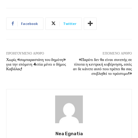
Facebook
Twitter
ΠΡΟΗΓΟΎΜΕΝΟ ΆΡΘΡΟ
ΕΠΌΜΕΝΟ ΆΡΘΡΟ
Χωρίς «συμπαραστάτη του δημότη»
«Παρότι δεν θα είναι συνεπής σε
για την επόμενη 4ετία μένει ο δήμος
τίποτα η κεντρική κυβέρνηση, εσείς
Καβάλας!
αν δε κάνετε αυτό που πρέπει θα σας
επιβληθεί το πρόστιμο!»
Nea Egnatia