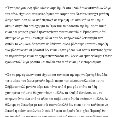
«Την προηγούμενη εβδομάδα είχαμε ζημιές στα κλαδιά των ακτινιδίων λόγω
του αέρα, είχαμε εκτεταμένες ζημιές στο κάμπο του Νέστου, υπάρχει μεγάλη
διαφοροποίηση όμως από περιοχή σε περιοχή και από κτήμα σε κτήμα
ακόμη στην ίδια περιοχή για το ύψος και το ποσοστό της ζημίας, το κακό
είναι ότι φέτος η χρονιά ήταν περίεργη για τα ακτινίδια. Εμείς λέγαμε ότι
σίγουρα λόγω του κακού χειμώνα που δεν υπήρχε καλή λειτουργία των
φυτών το χειμώνα, δε πέσανε σε λήθαργο, τώρα βλέπουμε κατά την έκρηξη
των βλαστών ότι οι βλαστοί δεν είναι καρποφόροι και όσους καρπούς έχουν
τα περισσότερα είναι σε σχήμα πεταλούδας που δεν είναι εμπορεύσιμα. Οπότε
έχουμε πολύ λίγα φρούτα και πολλά από αυτά είναι μη εμπορεύσιμα».
«Σα να μην έφταναν αυτά είχαμε και τον αέρα την προηγούμενη βδομάδα,
τρεις μέρες που έκανε μεγάλη ζημιά, αύριο περιμένουμε πάλι αέρα και το
Σάββατο πολύ μεγάλο αέρα και πάνω από 6 μποφόρ οπότε τα ήδη
χτυπημένα κτήματα θα χτυπηθούν κι άλλο, τα κλαδιά δεν έχουν που να
στηριχτούν το ένα από το άλλο και φοβόμαστε ότι θα σπάσουν κι άλλα. Δε
θέλουμε να ξεκινάμε με κακούς οιωνούς αλλά δεν είναι και το καλύτερο να
ξεκινά η σεζόν μετρώντας ζημιές. Σήμερα το βράδυ (σ.σ. χθες Πέμπτη) θα
οργανωθεί μια συνάντηση του αγροτικού συλλόγου με τους προέδρους των