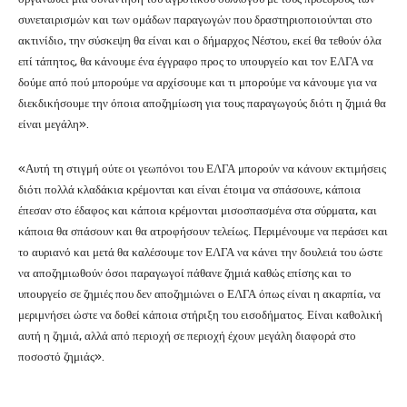
συνεταιρισμών και των ομάδων παραγωγών που δραστηριοποιούνται στο
ακτινίδιο, την σύσκεψη θα είναι και ο δήμαρχος Νέστου, εκεί θα τεθούν όλα
επί τάπητος, θα κάνουμε ένα έγγραφο προς το υπουργείο και τον ΕΛΓΑ να
δούμε από πού μπορούμε να αρχίσουμε και τι μπορούμε να κάνουμε για να
διεκδικήσουμε την όποια αποζημίωση για τους παραγωγούς διότι η ζημιά θα
είναι μεγάλη».
«Αυτή τη στιγμή ούτε οι γεωπόνοι του ΕΛΓΑ μπορούν να κάνουν εκτιμήσεις
διότι πολλά κλαδάκια κρέμονται και είναι έτοιμα να σπάσουνε, κάποια
έπεσαν στο έδαφος και κάποια κρέμονται μισοσπασμένα στα σύρματα, και
κάποια θα σπάσουν και θα ατροφήσουν τελείως. Περιμένουμε να περάσει και
το αυριανό και μετά θα καλέσουμε τον ΕΛΓΑ να κάνει την δουλειά του ώστε
να αποζημιωθούν όσοι παραγωγοί πάθανε ζημιά καθώς επίσης και το
υπουργείο σε ζημιές που δεν αποζημιώνει ο ΕΛΓΑ όπως είναι η ακαρπία, να
μεριμνήσει ώστε να δοθεί κάποια στήριξη του εισοδήματος. Είναι καθολική
αυτή η ζημιά, αλλά από περιοχή σε περιοχή έχουν μεγάλη διαφορά στο
ποσοστό ζημιάς».