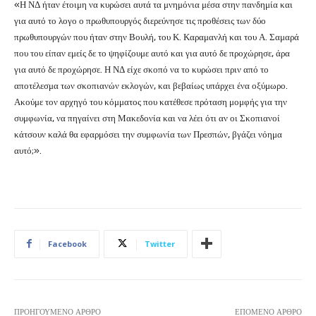
«Η ΝΔ ήταν έτοιμη να κυρώσει αυτά τα μνημόνια μέσα στην πανδημία και
για αυτό το λογο ο πρωθυπουργός διερεύνησε τις προθέσεις των δύο
πρωθυπουργών που ήταν στην Βουλή, του Κ. Καραμανλή και του Α. Σαμαρά
που του είπαν εμείς δε το ψηφίζουμε αυτό και για αυτό δε προχώρησε, άρα
για αυτό δε προχώρησε. Η ΝΔ είχε σκοπό να το κυρώσει πριν από το
αποτέλεσμα των σκοπιανών εκλογών, και βεβαίως υπάρχει ένα οξύμωρο.
Ακούμε τον αρχηγό του κόμματος που κατέθεσε πρόταση μομφής για την
συμφωνία, να πηγαίνει στη Μακεδονία και να λέει ότι αν οι Σκοπιανοί
κάτσουν καλά θα εφαρμόσει την συμφωνία των Πρεσπών, βγάζει νόημα
αυτό;».
Facebook
Twitter
ΠΡΟΗΓΟΎΜΕΝΟ ΆΡΘΡΟ
ΕΠΌΜΕΝΟ ΆΡΘΡΟ