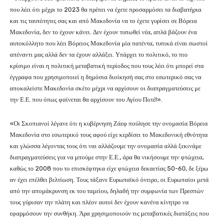
που λέει ότι μέχρι το 2023 θα πρέπει να έχετε προσαρμόσει τα διαβατήρια
και τις ταυτότητες σας και από Μακεδονία να το έχετε γυρίσει σε Βόρεια
Μακεδονία, δεν το έχουν κάνει. Δεν έχουν τυπωθεί νέα, απλά βάζουν ένα
αυτοκόλλητο που λέει Βόρειος Μακεδονία μία πατέντα, τυπικά είναι σωστοί
απέναντι μας αλλά δεν τα έχουν αλλάξει. Υπάρχει το πολιτικό, το πιο
κρίσιμο είναι η πολιτική μεταβατική περίοδος που τους λέει ότι μπορεί στα
έγγραφα που χρησιμοποιεί η δημόσια διοίκησή σας στο εσωτερικό σας να
αποκαλείστε Μακεδονία σκέτο μέχρι να αρχίσουν οι διαπραγματεύσεις με
την Ε.Ε. που όπως φαίνεται θα αρχίσουν του Αγίου Ποτέ!».
«Οι Σκοπιανοί λέγανε ότι η κυβέρνηση Ζάεφ πούλησε την ονομασία Βόρεια
Μακεδονία στο εσωτερικό τους αφού είχε κερδίσει το Μακεδονική εθνότητα
και γλώσσα λέγοντας τους ότι ναι αλλάζουμε την ονομασία αλλά ξεκινάμε
διαπραγματεύσεις για να μπούμε στην Ε.Ε., άρα θα νικήσουμε την φτώχεια,
καθώς το 2008 που το επισκέφτηκα είχε φτώχεια δεκαετίας 50-60, δε ξέρω
αν έχει επέλθει βελτίωση. Τους τάξανε Ευρωπαϊκό όνειρο, οι Ευρωπαίοι μετά
από την απομάκρυνση εκ του ταμείου, δηλαδή την συμφωνία των Πρεσπών
τους γύρισαν την πλάτη και πλέον αυτοί δεν έχουν κανένα κίνητρο να
εφαρμόσουν την συνθήκη. Άρα χρησιμοποιούν τις μεταβατικές διατάξεις που