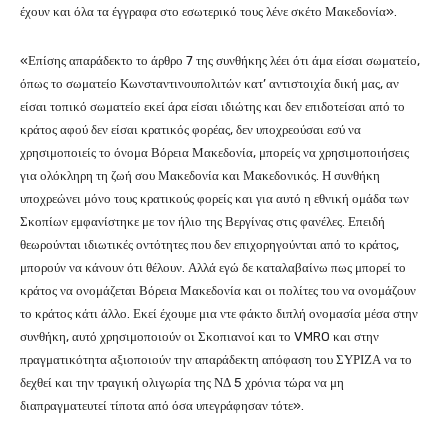
έχουν και όλα τα έγγραφα στο εσωτερικό τους λένε σκέτο Μακεδονία».
«Επίσης απαράδεκτο το άρθρο 7 της συνθήκης λέει ότι άμα είσαι σωματείο,
όπως το σωματείο Κωνσταντινουπολιτών κατ’ αντιστοιχία δική μας, αν
είσαι τοπικό σωματείο εκεί άρα είσαι ιδιώτης και δεν επιδοτείσαι από το
κράτος αφού δεν είσαι κρατικός φορέας, δεν υποχρεούσαι εσύ να
χρησιμοποιείς το όνομα Βόρεια Μακεδονία, μπορείς να χρησιμοποιήσεις
για ολόκληρη τη ζωή σου Μακεδονία και Μακεδονικός. Η συνθήκη
υποχρεώνει μόνο τους κρατικούς φορείς και για αυτό η εθνική ομάδα των
Σκοπίων εμφανίστηκε με τον ήλιο της Βεργίνας στις φανέλες. Επειδή
θεωρούνται ιδιωτικές οντότητες που δεν επιχορηγούνται από το κράτος,
μπορούν να κάνουν ότι θέλουν. Αλλά εγώ δε καταλαβαίνω πως μπορεί το
κράτος να ονομάζεται Βόρεια Μακεδονία και οι πολίτες του να ονομάζουν
το κράτος κάτι άλλο. Εκεί έχουμε μια ντε φάκτο διπλή ονομασία μέσα στην
συνθήκη, αυτό χρησιμοποιούν οι Σκοπιανοί και το VMRO και στην
πραγματικότητα αξιοποιούν την απαράδεκτη απόφαση του ΣΥΡΙΖΑ να το
δεχθεί και την τραγική ολιγωρία της ΝΔ 5 χρόνια τώρα να μη
διαπραγματευτεί τίποτα από όσα υπεγράφησαν τότε».