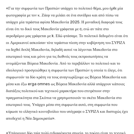
«Για την συμφωνία των Πρεσπών υπάρχει το πολιτικό θέμα, μου ήρθε μία
φωτογραφία με τον κ. Ζάεφ να μιλάει σε ένα συνέδριο και από πίσω να
υπάρχει μία τεράστια αφίσα Μακεδονία 2025. Η μοναδική διαφορά τους
είναι ότι το δικό τους Μακεδονία γράφεται με c, ενώ αν πάτε στο
αεροδρόμιο μας γράφεται με k. Εδώ φτάσαμε. Το πολιτικό δεδομένο είναι ότι
οι Αμερικανοί ασκούσαν τότε τεράστια πίεση στην κυβέρνηση του ΣΥΡΙΖΑ
να δεχθεί διπλή Μακεδονία, δηλαδή αυτοί να λέγονται Μακεδονία στο
εσωτερικό τους και μόνο για τις διεθνείς τους εκπροσωπήσεις να
ονομάζονται Βόρεια Μακεδονία. Από το περιβάλλον το πολιτικό και το
ιδεολογικό προσγειώθηκε η συμφωνία των Πρεσπών η οποία τι έλεγε, ότι
συμφωνούν τα δύο κράτη να τους αναγνωρίζουμε ως Βόρεια Μακεδονία και
μέσα και έξω erga omnes ως Βόρεια Μακεδονία αλλά υπάρχουν κάποιες
διατάξεις πολιτικού και τεχνικού χαρακτήρα που επιτρέπουν στην
πραγματικότητα στα Σκόπια να χρησιμοποιούν το σκέτο Μακεδονία στο
εσωτερικό τους. Υπάρχει μέσα στη συμφωνία αυτό, στη συμφωνία που
κύρωσε το ελληνικό κοινοβούλιο που υπέγραψε ο ΣΥΡΙΖΑ και δυστυχώς έχει
αποδεχτεί η Νέα Δημοκρατία».
«Υπάρχουνε δύο τρία πολύ ενδιαφέροντα σημεία, το πρώτο είναι το τεχνικό