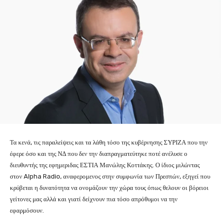
Τα κενά, τις παραλείψεις και τα λάθη τόσο της κυβέρνησης ΣΥΡΙΖΑ που την
έφερε όσο και της ΝΔ που δεν την διαπραγματεύτηκε ποτέ ανέλυσε ο
διευθυντής της εφημεριδας ΕΣΤΙΑ Μανώλης Κοττάκης. Ο ίδιος μιλώντας
στον Alpha Radio, αναφερομενος στην συμφωνία των Πρεσπών, εξηγεί που
κρύβεται η δυνατότητα να ονομάζουν την χώρα τους όπως θελουν οι βόρειοι
γείτονες μας αλλά και γιατί δείχνουν πια τόσο απρόθυμοι να την
εφαρμόσουν.