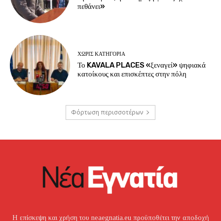
πεθάνει»
ΧΩΡΊΣ ΚΑΤΗΓΟΡΊΑ
Το KAVALA PLACES «ξεναγεί» ψηφιακά
κατοίκους και επισκέπτες στην πόλη
Φόρτωση περισσοτέρων
Η επίσκεψη και χρήση του neaegnatia.eu προϋποθέτει την αποδοχή