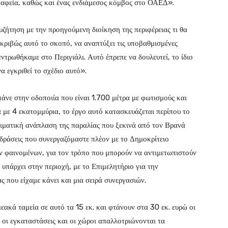
ταφεία, καθώς και ένας ενδιάμεσος κόμβος στο ΟΑΕΔ».
υζήτηση με την προηγούμενη διοίκηση της περιφέρειας τι θα
ριβώς αυτό το σκοπό, να αναπτύξει τις υποβαθμισμένες
εντρωθήκαμε στο Περιγιάλι. Αυτό έπρεπε να δουλευτεί, το ίδιο
α εγκριθεί το σχέδιο αυτό».
πάνε στην οδοποιία που είναι 1.700 μέτρα με φωτισμούς και
α με 4 εκατομμύρια, το έργο αυτό κατασκευάζεται περίπου το
λιματική ανάπλαση της παραλίας που ξεκινά από τον Βρανά
 δράσεις που συνεργαζόμαστε πλέον με το Δημοκρίτειο
ν φαινομένων, για τον τρόπο που μπορούν να αντιμετωπιστούν
 υπάρχει στην περιοχή, με το Επιμελητήριο για την
ς που είχαμε κάνει και μια σειρά συνεργασιών.
εακά ταμεία σε αυτό τα 15 εκ. και φτάνουν στα 30 εκ. ευρώ οι
 οι εγκαταστάσεις και οι χώροι απαλλοτριώνονται τα