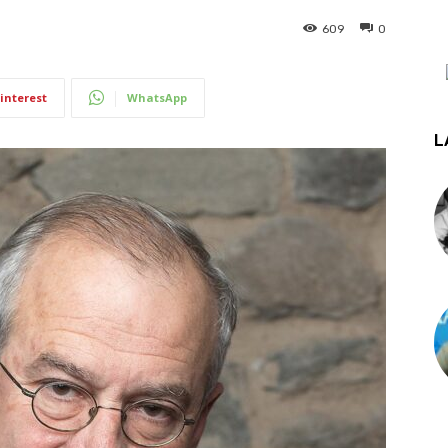
609
0
interest
WhatsApp
L