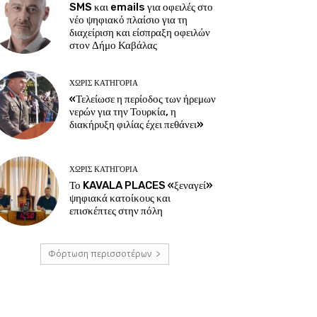
SMS και emails για οφειλές στο
νέο ψηφιακό πλαίσιο για τη
διαχείριση και είσπραξη οφειλών
στον Δήμο Καβάλας
ΧΩΡΊΣ ΚΑΤΗΓΟΡΊΑ
«Τελείωσε η περίοδος των ήρεμων
νερών για την Τουρκία, η
διακήρυξη φιλίας έχει πεθάνει»
ΧΩΡΊΣ ΚΑΤΗΓΟΡΊΑ
Το KAVALA PLACES «ξεναγεί»
ψηφιακά κατοίκους και
επισκέπτες στην πόλη
Φόρτωση περισσοτέρων