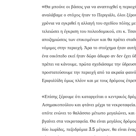
«Θα μπούνε οι βάσεις για να αναπτυχθεί η περιοχ
αναλάβαμε ο στόχος ήταν το Περιγιάλι, όλοι ξέρο
χρόνια να εγκριθεί η αλλαγή του σχεδίου πόλης με
τελειώσει η έγκριση του πολεοδομικού, επι κ. Τσα
αποζημιώσεις των επικειμένων και θα πρέπει σταδ
νόμιμες στην περιοχή. Άρα το στοίχημα ήταν αυτή 
ένα οικόπεδο εκεί ήταν δώρο άδωρο αν δεν έχει ύδ
πρέπει να κάνουμε, πρώτα σχεδιάσαμε την ύδρευση
προστατεύσουμε την περιοχή από τα ακραία φαινό
Εριφυλλίδη όμως πλέον και με τους δρόμους έπρε
«Επίσης ξέρουμε ότι καταργείται ο κεντρικός δρ
Ασημακοπούλου και φτάνει μέχρι τα νεκροταφεία. 
οπότε ενώνει το θαλάσσιο μέτωπο μεγαλώνει, και
βγαίνει στα νεκροταφεία. Θα είναι μεγάλος δρόμο
δύο λωρίδες, πεζοδρόμια 3.5 μέτρων, θα είναι έν