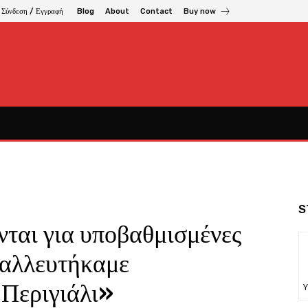
Σύνδεση / Εγγραφή
Blog
About
Contact
Buy now
S
ται για υποβαθμισμένες
εταλλευτήκαμε
 Περιγιάλι»
Υ