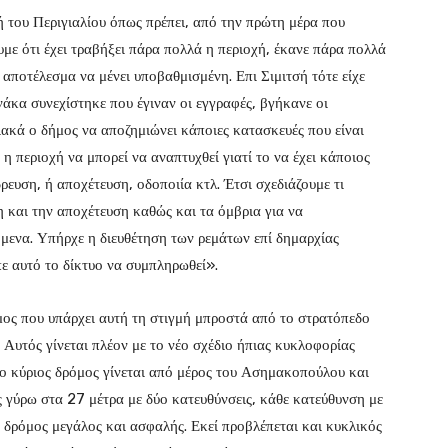
ή του Περιγιαλίου όπως πρέπει, από την πρώτη μέρα που
υμε ότι έχει τραβήξει πάρα πολλά η περιοχή, έκανε πάρα πολλά
 αποτέλεσμα να μένει υποβαθμισμένη. Επι Σιμιτσή τότε είχε
νάκα συνεχίστηκε που έγιναν οι εγγραφές, βγήκανε οι
ιακά ο δήμος να αποζημιώνει κάποιες κατασκευές που είναι
η περιοχή να μπορεί να αναπτυχθεί γιατί το να έχει κάποιος
ρευση, ή αποχέτευση, οδοποιία κτλ. Έτσι σχεδιάζουμε τι
 και την αποχέτευση καθώς και τα όμβρια για να
μενα. Υπήρχε η διευθέτηση των ρεμάτων επί δημαρχίας
πε αυτό το δίκτυο να συμπληρωθεί».
όμος που υπάρχει αυτή τη στιγμή μπροστά από το στρατόπεδο
Αυτός γίνεται πλέον με το νέο σχέδιο ήπιας κυκλοφορίας
 ο κύριος δρόμος γίνεται από μέρος του Ασημακοπούλου και
ς γύρω στα 27 μέτρα με δύο κατευθύνσεις, κάθε κατεύθυνση με
ας δρόμος μεγάλος και ασφαλής. Εκεί προβλέπεται και κυκλικός