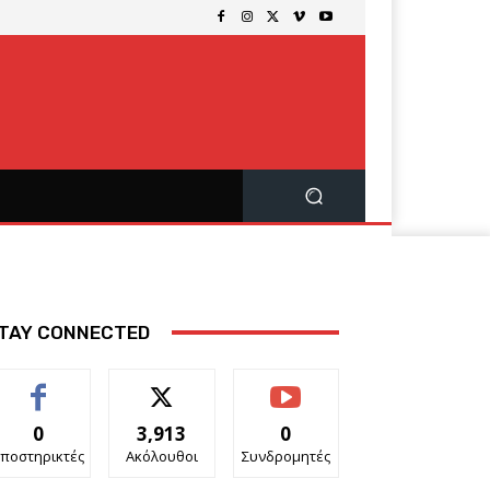
TAY CONNECTED
0
3,913
0
ποστηρικτές
Ακόλουθοι
Συνδρομητές