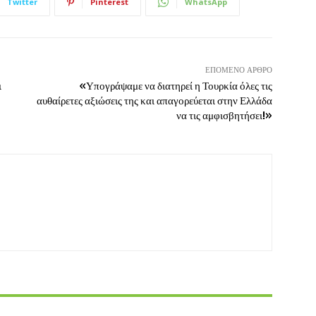
Twitter
Pinterest
WhatsApp
ΕΠΌΜΕΝΟ ΆΡΘΡΟ
ι
«Υπογράψαμε να διατηρεί η Τουρκία όλες τις
αυθαίρετες αξιώσεις της και απαγορεύεται στην Ελλάδα
να τις αμφισβητήσει!»