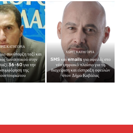
ΡΊΣ ΚΑΤΗΓΟΡΊΑ
ΧΩΡΊΣ ΚΑΤΗΓΟΡΊΑ
για συνύπαρξη ταξί και
μπας του αστικού στην
SMS και emails για οφειλές στο
 ταξί 36-60 για την
νέο ψηφιακό πλαίσιο για τη
οσυμφόρηση της
διαχείριση και είσπραξη οφειλών
ουντουριώτου
στον Δήμο Καβάλας