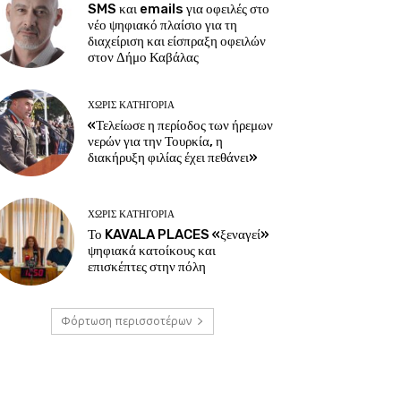
SMS και emails για οφειλές στο
νέο ψηφιακό πλαίσιο για τη
διαχείριση και είσπραξη οφειλών
στον Δήμο Καβάλας
ΧΩΡΊΣ ΚΑΤΗΓΟΡΊΑ
«Τελείωσε η περίοδος των ήρεμων
νερών για την Τουρκία, η
διακήρυξη φιλίας έχει πεθάνει»
ΧΩΡΊΣ ΚΑΤΗΓΟΡΊΑ
Το KAVALA PLACES «ξεναγεί»
ψηφιακά κατοίκους και
επισκέπτες στην πόλη
Φόρτωση περισσοτέρων