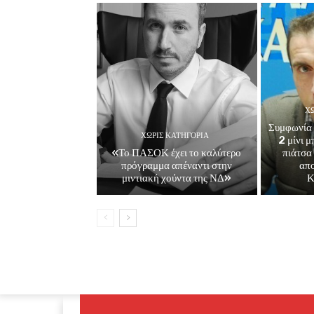
ΧΩ
Συμφωνία 
ΧΩΡΊΣ ΚΑΤΗΓΟΡΊΑ
2 μίνι 
«Το ΠΑΣΟΚ έχει το καλύτερο
πιάτσα
πρόγραμμα απέναντι στην
απ
μιντιακή χούντα της ΝΔ»
Κ