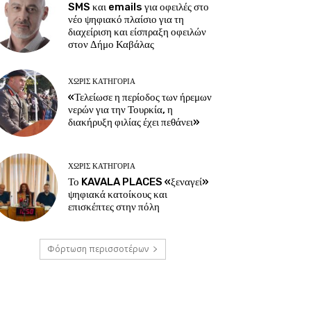
SMS και emails για οφειλές στο
νέο ψηφιακό πλαίσιο για τη
διαχείριση και είσπραξη οφειλών
στον Δήμο Καβάλας
ΧΩΡΊΣ ΚΑΤΗΓΟΡΊΑ
«Τελείωσε η περίοδος των ήρεμων
νερών για την Τουρκία, η
διακήρυξη φιλίας έχει πεθάνει»
ΧΩΡΊΣ ΚΑΤΗΓΟΡΊΑ
Το KAVALA PLACES «ξεναγεί»
ψηφιακά κατοίκους και
επισκέπτες στην πόλη
Φόρτωση περισσοτέρων