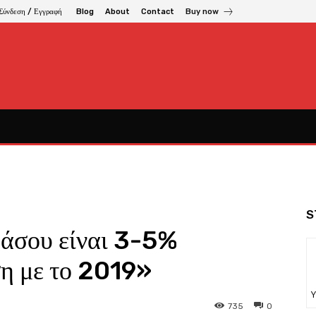
Σύνδεση / Εγγραφή
Blog
About
Contact
Buy now
S
Θάσου είναι 3-5%
ση με το 2019»
Υ
735
0