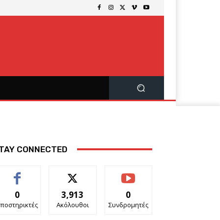
TAY CONNECTED
0
3,913
0
ποστηρικτές
Ακόλουθοι
Συνδρομητές