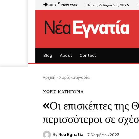
C
30.7
New York
Πέμπτη, 6 Αυγούστου, 2026
Blog
About
Contact
Αρχική
Χωρίς κατηγορία
ΧΩΡΊΣ ΚΑΤΗΓΟΡΊΑ
«Οι επισκέπτες της 
περισσότεροι σε σχέ
By
Nea Egnatia
7 Νοεμβρίου 2023