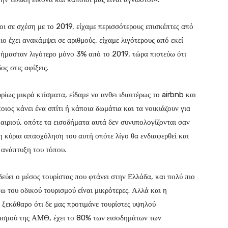
ι σε σχέση με το 2019, είχαμε περισσότερους επισκέπτες από
ο έχει ανακάμψει σε αριθμούς, είχαμε λιγότερους από εκεί
 ήμασταν λιγότερο μόνο 3% από το 2019, τώρα πιστεύω ότι
ς στις αφίξεις.
ως μικρά κτίσματα, είδαμε να ανθει ιδιαιτέρως το airbnb και
ιος κάνει ένα σπίτι ή κάποια δωμάτια και τα νοικιάζουν για
ιριού, οπότε τα εισοδήματα αυτά δεν συνυπολογίζονται σαν
ι η κύρια απασχόληση του αυτή οπότε λίγο θα ενδιαφερθεί και
 ανάπτυξη του τόπου.
εύει ο μέσος τουρίστας που φτάνει στην Ελλάδα, και πολύ πιο
ω του οδικού τουρισμού είναι μικρότερες. Αλλά και η
ι ξεκάθαρο ότι δε μας προτιμάνε τουρίστες υψηλού
υρισμού της ΑΜΘ, έχει το 80% των εισοδημάτων των