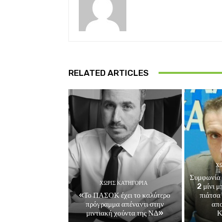
RELATED ARTICLES
ΧΩ
Συμφωνία 
ΧΩΡΊΣ ΚΑΤΗΓΟΡΊΑ
2 μίνι 
«Το ΠΑΣΟΚ έχει το καλύτερο
πιάτσα
πρόγραμμα απέναντι στην
απ
μιντιακή χούντα της ΝΔ»
Κ