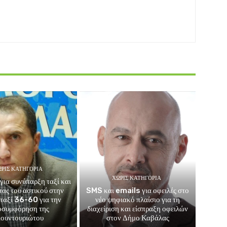
ΡΊΣ ΚΑΤΗΓΟΡΊΑ
ΧΩΡΊΣ ΚΑΤΗΓΟΡΊΑ
για συνύπαρξη ταξί και
μπας του αστικού στην
SMS και emails για οφειλές στο
 ταξί 36-60 για την
νέο ψηφιακό πλαίσιο για τη
οσυμφόρηση της
διαχείριση και είσπραξη οφειλών
ουντουριώτου
στον Δήμο Καβάλας