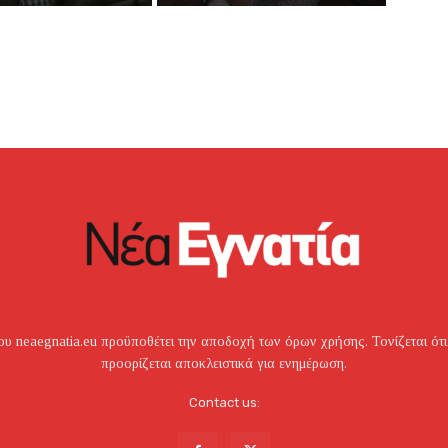
υ neaegnatia.eu προϋποθέτει την αποδοχή των όρων χρήσης. Τονίζεται ότι
προορίζεται αποκλειστικά για ενημέρωση.
Contact us: