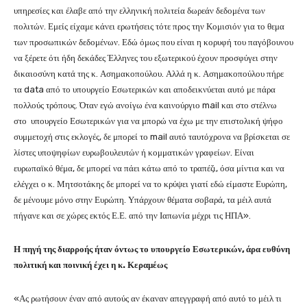
υπηρεσίες και έλαβε από την ελληνική πολιτεία δωρεάν δεδομένα των
πολιτών. Εμείς είχαμε κάνει ερωτήσεις τότε προς την Κομισιόν για το θεμα
των προσωπικών δεδομένων. Εδώ όμως που είναι η κορυφή του παγόβουνου
να ξέρετε ότι ήδη δεκάδες Έλληνες του εξωτερικού έχουν προσφύγει στην
δικαιοσύνη κατά της κ. Ασημακοπούλου. Αλλά η κ. Ασημακοπούλου πήρε
τα data από το υπουργείο Εσωτερικών και αποδεικνύεται αυτό με πάρα
πολλούς τρόπους. Όταν εγώ ανοίγω ένα καινούργιο mail και στο στέλνω
στο υπουργείο Εσωτερικών για να μπορώ να έχω με την επιστολική ψήφο
συμμετοχή στις εκλογές, δε μπορεί το mail αυτό ταυτόχρονα να βρίσκεται σε
λίστες υποψηφίων ευρωβουλευτών ή κομματικών γραφείων. Είναι
ευρωπαϊκό θέμα, δε μπορεί να πάει κάτω από το τραπέζι, όσα μίντια και να
ελέγχει ο κ. Μητσοτάκης δε μπορεί να το κρύψει γιατί εδώ είμαστε Ευρώπη,
δε μένουμε μόνο στην Ευρώπη. Υπάρχουν θέματα σοβαρά, τα μέιλ αυτά
πήγανε και σε χώρες εκτός Ε.Ε. από την Ιαπωνία μέχρι τις ΗΠΑ».
Η πηγή της διαρροής ήταν όντως το υπουργείο Εσωτερικών, άρα ευθύνη
πολιτική και ποινική έχει η κ. Κεραμέως
«Ας ρωτήσουν έναν από αυτούς αν έκαναν απεγγραφή από αυτό το μέιλ τι