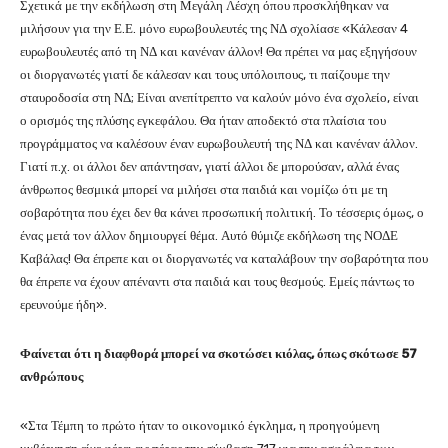
Σχετικά με την εκδήλωση στη Μεγάλη Λέσχη όπου προσκλήθηκαν να
μιλήσουν για την Ε.Ε. μόνο ευρωβουλευτές της ΝΔ σχολίασε «Κάλεσαν 4
ευρωβουλευτές από τη ΝΔ και κανέναν άλλον! Θα πρέπει να μας εξηγήσουν
οι διοργανωτές γιατί δε κάλεσαν και τους υπόλοιπους, τι παίζουμε την
σταυροδοσία στη ΝΔ; Είναι ανεπίτρεπτο να καλούν μόνο ένα σχολείο, είναι
ο ορισμός της πλύσης εγκεφάλου. Θα ήταν αποδεκτό στα πλαίσια του
προγράμματος να καλέσουν έναν ευρωβουλευτή της ΝΔ και κανέναν άλλον.
Γιατί π.χ. οι άλλοι δεν απάντησαν, γιατί άλλοι δε μπορούσαν, αλλά ένας
άνθρωπος θεσμικά μπορεί να μιλήσει στα παιδιά και νομίζω ότι με τη
σοβαρότητα που έχει δεν θα κάνει προσωπική πολιτική. Το τέσσερις όμως, ο
ένας μετά τον άλλον δημιουργεί θέμα. Αυτό θύμιζε εκδήλωση της ΝΟΔΕ
Καβάλας! Θα έπρεπε και οι διοργανωτές να καταλάβουν την σοβαρότητα που
θα έπρεπε να έχουν απέναντι στα παιδιά και τους θεσμούς. Εμείς πάντως το
ερευνούμε ήδη».
Φαίνεται ότι η διαφθορά μπορεί να σκοτώσει κιόλας, όπως σκότωσε 57
ανθρώπους
«Στα Τέμπη το πρώτο ήταν το οικονομικό έγκλημα, η προηγούμενη