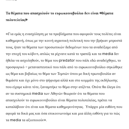
Τα θέματα που απασχολούν το ευρωκοινοβούλιο δεν είναι «θέματα
πολυτελείας»
«Για εμάς η ενασχόληση με τα προβλήματα που αφορούν τους πολίτες είναι
καθημερινή, όπως με την κοινή αγροτική πολιτική που την βρήκαν μπροστά
τους, ήταν τα θέματα των προσωπικών δεδομένων που τα αναδείξαμε από
την εποχή του κόβιντ, απλώς τα ρίχνανε κατά το τραπέζι και τα media δεν
ήθελα να ασχοληθούν, το θέμα του predator που πάλι εδώ αναδείχθηκε, το
προσφυγικό – μεταναστευτικό που πάλι από το ευρωκοινοβούλιο σηκώθηκε
ως θέμα και βεβαίως το θέμα των Τεμπών όπου με δική πρωτοβουλία αν
θυμάστε και όχι μόνο στο ψήφισμα αλλά και στο κομμάτι της εκδήλωσης
που είχαμε κάνει τότε, ξαναμπήκε το θέμα στην ατζέντα. Οπότε θα έλεγα ότι
αν τα συστημικά media των Αθηνών θεωρούν ότι τα θέματα που
απασχολούν το ευρωκοινοβούλιο είναι θέματα πολυτελείας, πρέπει να
καταλάβουν ότι είναι και θέματα καθημερινότητας. Υπάρχει μία ευθύνη που
αφορά τα δικά μας και όσα επικοινωνούμε και μια άλλη ευθύνη για το πώς
τα media τα αξιοποιούν».