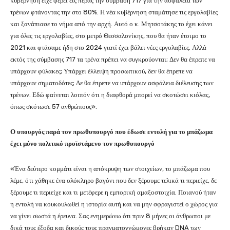
κυβέρνηση είχε φέρει εις πέρας την σύμβαση 717 για την ασφάλεια των
τρένων φτάνοντας την στο 80%. Η νέα κυβέρνηση σταμάτησε τις εργολαβίες
και ξανάπιασε το νήμα από την αρχή. Αυτό ο κ. Μητσοτάκης το έχει κάνει
για όλες τις εργολαβίες, στο μετρό Θεσσαλονίκης, που θα ήταν έτοιμο το
2021 και φτάσαμε ήδη στο 2024 γιατί έχει βάλει νέες εργολαβίες. Αλλά
εκτός της σύμβασης 717 τα τρένα πρέπει να συγκρούονται; Δεν θα έπρεπε να
υπάρχουν φύλακες; Υπάρχει έλλειψη προσωπικού, δεν θα έπρεπε να
υπάρχουν σηματοδότες; Δε θα έπρεπε να υπάρχουν ασφάλεια διέλευσης των
τρένων. Εδώ φαίνεται λοιπόν ότι η διαφθορά μπορεί να σκοτώσει κιόλας,
όπως σκότωσε 57 ανθρώπους».
Ο υπουργός παρά τον πρωθυπουργό που έδωσε εντολή για το μπάζωμα
έχει μόνο πολιτικό προϊστάμενο τον πρωθυπουργό
«Ένα δεύτερο κομμάτι είναι η απόκρυψη των στοιχείων, το μπάζωμα που
λέμε, ότι χάθηκε ένα ολόκληρο βαγόνι που δεν ξέρουμε τελικά τι περιείχε, δε
ξέρουμε τι περιείχε και τι μετέφερε η εμπορική αμαξοστοιχία. Ποιανού ήταν
η εντολή να κουκουλωθεί η ιστορία αυτή και να μην σφραγιστεί ο χώρος για
να γίνει σωστά η έρευνα. Σας ενημερώνω ότι πριν 8 μήνες οι άνθρωποι με
δικά τους έξοδα και δικούς τους πραγματογνώμονες βρήκαν DNA των