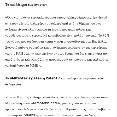
Το παράδειγμα των αγροτών
«Όσο για το αν οι ευρωεκλογές είναι στους πολίτες αδιάφορες, έχω θεωρώ
ότι έχουν μέγιστο ενδιαφέρον οι πολίτες γιατί από τα θέματα που σας
ανέφερα γίνεται πλέον φανερό τα θέματα που απασχολούν και
νομοθετούνται στο ευρωπαϊκό κοινοβούλιο είναι πολύ σημαντικά. Το 70%
των νόμων που ισχύουν στα κράτη – μέλη αποφασίζονται στις Βρυξέλλες.
Ξαφνικά μάθανε οι αγρότες και οι άνθρωποι τουλάχιστον της περιφέρειας
για την ΚΑΠ όταν τα τρακτέρ βγήκαν στον δρόμο και δεν είχανε πάρει την
αποζημιώσεις κτλ. Χρειάζονται αφορμές αυτά τα πράγματα και εκεί πρέπει
να βοηθήσουν τα ΜΜΕ».
Το «
Mitsotakis
gate
», η
Palantir
και το θέμα των προσωπικών
δεδομένων
«Για το θέμα της κ. Ασημακοπούλου είναι θέμα της κ. Κεραμέως και του κ.
Μητσοτάκη, είναι «Mitsotakis gate», γιατί έρχεται το θέμα των
προσωπικών δεδομένων να κλειδώσει με τα θέματα που είχαμε επί κόβιντ με
την εταιρεία Palantir η οποία έδινε στην ελληνική πολιτεία δωρεάν