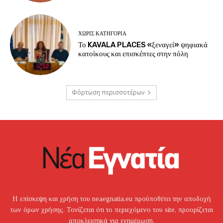
ΧΩΡΊΣ ΚΑΤΗΓΟΡΊΑ
Το KAVALA PLACES «ξεναγεί» ψηφιακά
κατοίκους και επισκέπτες στην πόλη
Φόρτωση περισσοτέρων
Η επίσκεψη και χρήση του neaegnatia.eu προϋποθέτει την αποδοχή
των όρων χρήσης. Τονίζεται ότι το περιεχόμενο του site, προορίζεται
αποκλειστικά για ενημέρωση.