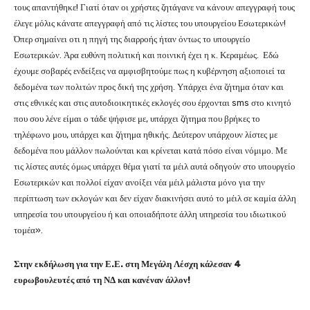
τους απαντήθηκε! Γιατί όταν οι χρήστες ζητάγανε να κάνουν απεγγραφή τους
έλεγε μόλις κάνατε απεγγραφή από τις λίστες του υπουργείου Εσωτερικών!
Όπερ σημαίνει οτι η πηγή της διαρροής ήταν όντως το υπουργείο
Εσωτερικών. Άρα ευθύνη πολιτική και ποινική έχει η κ. Κεραμέως. Εδώ
έχουμε σοβαρές ενδείξεις να αμφισβητούμε πως η κυβέρνηση αξιοποιεί τα
δεδομένα των πολιτών προς δική της χρήση. Υπάρχει ένα ζήτημα όταν και
στις εθνικές και στις αυτοδιοικητικές εκλογές σου έρχονται sms στο κινητό
που σου λένε είμαι ο τάδε ψήφισε με, υπάρχει ζήτημα που βρήκες το
τηλέφωνο μου, υπάρχει και ζήτημα ηθικής. Δεύτερον υπάρχουν λίστες με
δεδομένα που μάλλον πωλούνται και κρίνεται κατά πόσο είναι νόμιμο. Με
τις λίστες αυτές όμως υπάρχει θέμα γιατί τα μέιλ αυτά οδηγούν στο υπουργείο
Εσωτερικών και πολλοί είχαν ανοίξει νέα μέιλ μάλιστα μόνο για την
περίπτωση των εκλογών και δεν είχαν διακινήσει αυτό το μέιλ σε καμία άλλη
υπηρεσία του υπουργείου ή και οποιαδήποτε άλλη υπηρεσία του ιδιωτικού
τομέα».
Στην εκδήλωση για την Ε.Ε. στη Μεγάλη Λέσχη κάλεσαν 4
ευρωβουλευτές από τη ΝΔ και κανέναν άλλον!