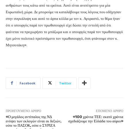
ανθρώπων τους κάτω από τα ερείπια. Αυτό είναι ανεπίτρεπτο για μία
Ευρωπαϊκή χώρα. Δε μπορούμε να καταλάβουμε τους λόγους που οδήγησαν
στην συγκάλυψη και αυτό το άρπα κόλλα με τον κ. Αγοραστό, το θέμα ήταν
ότι ο υπουργός παρά τον πρωθυπουργό είχε δώσει την εντολή από ότι
φαίνεται να προχωρήσει το μπάζωμα και ο υπουργός παρά τον πρωθυπουργό
έχει μόνο πολιτικό προϊστάμενο τον πρωθυπουργό, έτσι φτάνουμε στον κ.
Μητσοτάκη».
Facebook
Twitter
ΠΡΟΗΓΟΎΜΕΝΟ ΆΡΘΡΟ
ΕΠΌΜΕΝΟ ΆΡΘΡΟ
«Ο μεγάλος αντίπαλος της ΝΔ
«100 χρόνια ΤΕΕ: εκατό χρόνια
ενόψει των εκλογών είναι εκ δεξιών,
σχεδιάζουμε την Ελλάδα του αύριο»
ούτε το ΠΑΣΟΚ, ούτε ο ΣΥΡΙΖΑ