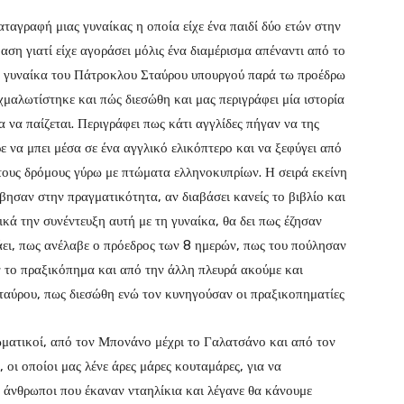
αταγραφή μιας γυναίκας η οποία είχε ένα παιδί δύο ετών στην
βαση γιατί είχε αγοράσει μόλις ένα διαμέρισμα απέναντι από το
 η γυναίκα του Πάτροκλου Σταύρου υπουργού παρά τω προέδρω
χμαλωτίστηκε και πώς διεσώθη και μας περιγράφει μία ιστορία
να παίζεται. Περιγράφει πως κάτι αγγλίδες πήγαν να της
ε να μπει μέσα σε ένα αγγλικό ελικόπτερο και να ξεφύγει από
 τους δρόμους γύρω με πτώματα ελληνοκυπρίων. Η σειρά εκείνη
βησαν στην πραγματικότητα, αν διαβάσει κανείς το βιβλίο και
τικά την συνέντευξη αυτή με τη γυναίκα, θα δει πως έζησαν
άει, πως ανέλαβε ο πρόεδρος των 8 ημερών, πως του πούλησαν
ν το πραξικόπημα και από την άλλη πλευρά ακούμε και
ταύρου, πως διεσώθη ενώ τον κυνηγούσαν οι πραξικοπηματίες
ωματικοί, από τον Μπονάνο μέχρι το Γαλατσάνο και από τον
οι οποίοι μας λένε άρες μάρες κουταμάρες, για να
 άνθρωποι που έκαναν νταηλίκια και λέγανε θα κάνουμε