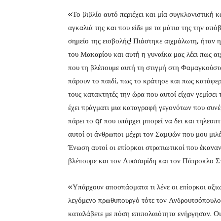
«Το βιβλίο αυτό περιέχει και μία συγκλονιστική κ
αγκαλιά της και που είδε με τα μάτια της την από
σημείο της εισβολής! Πιάστηκε αιχμάλωτη, ήταν
του Μακαρίου και αυτή η γυναίκα μας λέει πως αι
που τη βλέπουμε αυτή τη στιγμή στη Φαμαγκούστα 
πάρουν το παιδί, πως το κράτησε και πως κατάφερ
τους κατακτητές την ώρα που αυτοί είχαν γεμίσει
έχει πράγματι μια καταγραφή γεγονότων που συνέ
πάρει το qr που υπάρχει μπορεί να δει και τηλεοπ
αυτοί οι άνθρωποι μέχρι τον Σαμψών που μου μιλ
Ένωση αυτοί οι επίορκοι στρατιωτικοί που έκανα
βλέπουμε και τον Λυσσαρίδη και τον Πάτροκλο Σ
«Υπάρχουν αποσπάσματα τι λένε οι επίορκοι αξι
λεγόμενο πρωθυπουργό τότε τον Ανδρουτσόπουλο, 
καταλάβετε με πόση επιπολαιότητα ενήργησαν. Οι