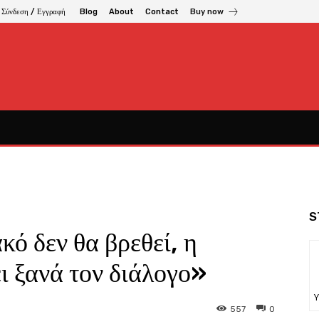
Σύνδεση / Εγγραφή
Blog
About
Contact
Buy now
S
ό δεν θα βρεθεί, η
ι ξανά τον διάλογο»
Υ
557
0