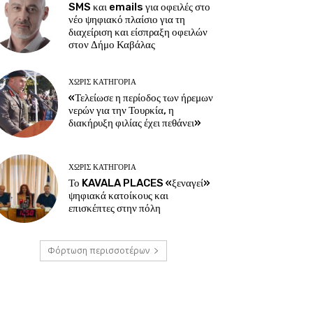
SMS και emails για οφειλές στο
νέο ψηφιακό πλαίσιο για τη
διαχείριση και είσπραξη οφειλών
στον Δήμο Καβάλας
ΧΩΡΊΣ ΚΑΤΗΓΟΡΊΑ
«Τελείωσε η περίοδος των ήρεμων
νερών για την Τουρκία, η
διακήρυξη φιλίας έχει πεθάνει»
ΧΩΡΊΣ ΚΑΤΗΓΟΡΊΑ
Το KAVALA PLACES «ξεναγεί»
ψηφιακά κατοίκους και
επισκέπτες στην πόλη
Φόρτωση περισσοτέρων