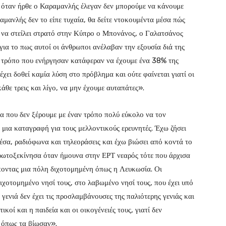
, όταν ήρθε ο Καραμανλής έλεγαν δεν μπορούμε να κάνουμε
αμανλής δεν το είπε τυχαία, θα δείτε ντοκουμέντα μέσα πώς
 να στείλει στρατό στην Κύπρο ο Μπονάνος, ο Γαλατσάνος
 για το πως αυτοί οι άνθρωποι ανέλαβαν την εξουσία διά της
ν τρόπο που ενήργησαν κατάφεραν να έχουμε ένα 38% της
χει δοθεί καμία λύση στο πρόβλημα και ούτε φαίνεται γιατί οι
άθε τρεις και λίγο, να μην έχουμε αυταπάτες».
 που δεν ξέρουμε με έναν τρόπο πολύ εύκολο να τον
ι μια καταγραφή για τους μελλοντικούς ερευνητές. Έχω ζήσει
έσα, ραδιόφωνα και τηλεοράσεις και έχω βιώσει από κοντά το
ρωτοξεκίνησα όταν ήμουνα στην ΕΡΤ νεαρός τότε που άρχισα
ποντας μια πόλη διχοτομημένη όπως η Λευκωσία. Οι
ιχοτομημένο νησί τους, στο λαβωμένο νησί τους, που έχει υπό
γενιά δεν έχει τις προσλαμβάνουσες της παλιότερης γενιάς και
ικοί και η παιδεία και οι οικογένειές τους, γιατί δεν
 όπως τα βίωσαν».