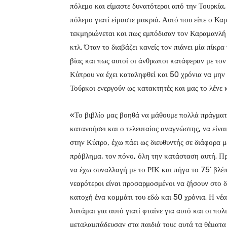
πόλεμο και είμαστε δυνατότεροι από την Τουρκία
πόλεμο γιατί είμαστε μακριά. Αυτό που είπε ο Καρ
τεκμηριώνεται και πως εμπόδισαν τον Καραμανλή
κτλ. Όταν το διαβάζει κανείς τον πιάνει μία πίκρα
βίας και πως αυτοί οι άνθρωποι κατάφεραν με το
Κύπρου να έχει καταληφθεί και 50 χρόνια να μην έ
Τούρκοι ενεργούν ως κατακτητές και μας το λένε κ
«Το βιβλίο μας βοηθά να μάθουμε πολλά πράγματα
κατανοήσει και ο τελευταίος αναγνώστης, να είνα
στην Κύπρο, έχω πάει ως διευθυντής σε διάφορα μ
πρόβλημα, τον πόνο, όλη την κατάσταση αυτή. Π
να έχω συναλλαγή με το ΡΙΚ και πήγα το 75’ βλέ
νεαρότεροι είναι προσαρμοσμένοι να ζήσουν στο δ
κατοχή ένα κομμάτι του εδώ και 50 χρόνια. Η νέα 
λυπάμαι για αυτό γιατί φταίνε για αυτό και οι πολιτ
μεταλαμπάδευσαν στα παιδιά τους αυτά τα θέματα