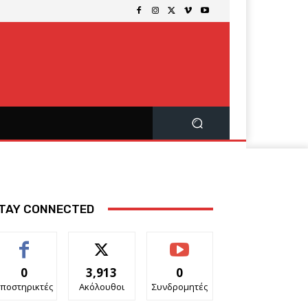
TAY CONNECTED
0
3,913
0
ποστηρικτές
Ακόλουθοι
Συνδρομητές