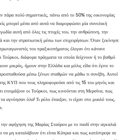
ταν πάρα πολύ σημαντικές, πάνω από το 50% της οικονομίας
νείς μπορεί μέσα από αυτά να διαμορφώσει μία συνολική
αγωδία αυτή από όλες τις πτυχές του, την ανθρώπινη, την
ά και την στρατιωτική μέσω των επιχειρήσεων. Όταν ξεκίνησε
 πρωταγωνιστές του πραξικοπήματος έλεγαν ότι κάνανε
ι Τούρκοι, διάφορα πράγματα τα οποία δείχνουν ή το βαθμό
ουν μικρός, ήμουν στην Ελλάδα και μόλις είδα ότι έγινε το
προσπαθούσα μέσω ξένων σταθμών να μάθω τι συνέβη. Αυτοί
 της ΚΥΠ που τους πληροφορούσε από τις 15 του μηνός και
τι ετοιμάζουν οι Τούρκοι, πως κινούνται στη Μερσίνα, πως
τα αγνόησαν όλα! Τι ρόλο έπαιξαν, τι είχαν στο μυαλό τους,
».
 την αφήγηση της Μαρίας Σταύρου με το παιδί στην αγκαλιά
 να μη καταλάβουν ότι είναι Κύπρια και πως κατέστρεψε σε