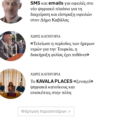
SMS και emails για οφειλές στο
νέο ψηφιακό πλαίσιο για τη
διαχείριση και είσπραξη οφειλών
στον Δήμο Καβάλας
ΧΩΡΊΣ ΚΑΤΗΓΟΡΊΑ
«Τελείωσε η περίοδος των ήρεμων
νερών για την Τουρκία, η
διακήρυξη φιλίας έχει πεθάνει»
ΧΩΡΊΣ ΚΑΤΗΓΟΡΊΑ
Το KAVALA PLACES «ξεναγεί»
ψηφιακά κατοίκους και
επισκέπτες στην πόλη
Φόρτωση περισσοτέρων