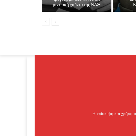
μιντιακή χούντα της ΝΔ»
Κ
Η επίσκεψη και χρήση το