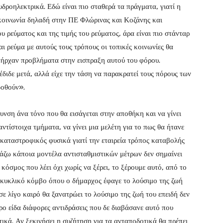
υδροηλεκτρικά. Εδώ είναι πιο σταθερά τα πράγματα, γιατί η
 κοινωνία δηλαδή στην ΠΕ Φλώρινας και Κοζάνης και
υ ρεύματος και της τιμής του ρεύματος, άρα είναι πιο στάνταρ
ι ρεύμα με αυτούς τους τρόπους οι τοπικές κοινωνίες θα
πήρχαν προβλήματα στην εισπραξη αυτού του φόρου.
ιδε μετά, αλλά είχε την τάση να παρακρατεί τους πόρους των
δοθούν».
υνση άνα τόνο που θα εισάγεται στην αποθήκη και να γίνει
ντίστοιχα τμήματα, να γίνει μια μελέτη για το πως θα ήτανε
ι καταστροφικός φυσικά γιατί την εταιρεία τρόπος καταβολής
ιάζω κάποια μοντέλα αντισταθμιστικών μέτρων δεν σημαίνει
κόσμος που λέει όχι χωρίς να ξέρει, το ξέρουμε αυτό, από το
κυκλικό κόμβο όπου ο δήμαρχος έφαγε το λούσιμο της ζωή
σε λίγο καιρό θα ξανατρώει το λούσιμο της ζωή του επειδή δεν
ο είδα διάφορες αντιδράσεις που δε διαβάσανε αυτό που
τικά. Αν ξεκινήσει η συζήτηση για τα ανταποδοτικά θα πρέπει