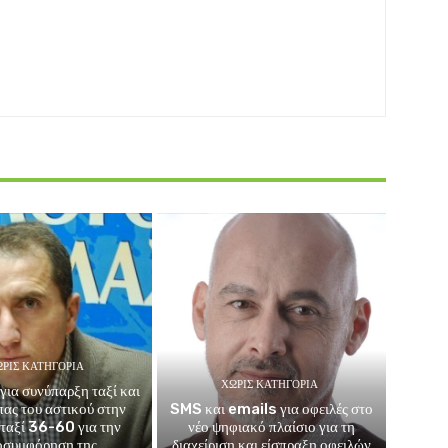
ΡΊΣ ΚΑΤΗΓΟΡΊΑ
ΧΩΡΊΣ ΚΑΤΗΓΟΡΊΑ
για συνύπαρξη ταξί και
μπας του αστικού στην
SMS και emails για οφειλές στο
 ταξί 36-60 για την
νέο ψηφιακό πλαίσιο για τη
οσυμφόρηση της
διαχείριση και είσπραξη οφειλών