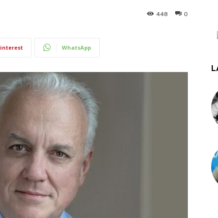
448
0
interest
WhatsApp
L