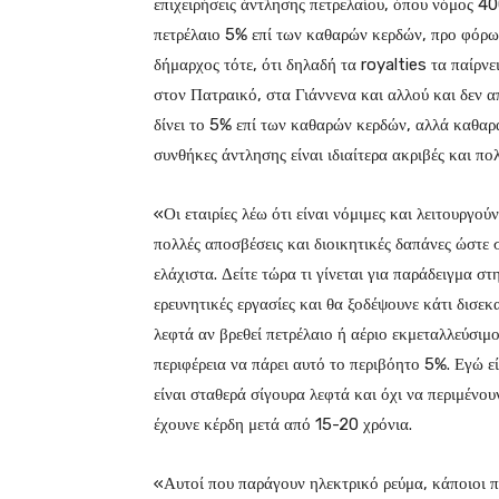
επιχειρήσεις άντλησης πετρελαίου, όπου νόμος 400
πετρέλαιο 5% επί των καθαρών κερδών, προ φόρων
δήμαρχος τότε, ότι δηλαδή τα royalties τα παίρνε
στον Πατραικό, στα Γιάννενα και αλλού και δεν α
δίνει το 5% επί των καθαρών κερδών, αλλά καθαρά
συνθήκες άντλησης είναι ιδιαίτερα ακριβές και πο
«Οι εταιρίες λέω ότι είναι νόμιμες και λειτουργού
πολλές αποσβέσεις και διοικητικές δαπάνες ώστε σ
ελάχιστα. Δείτε τώρα τι γίνεται για παράδειγμα σ
ερευνητικές εργασίες και θα ξοδέψουνε κάτι δισεκ
λεφτά αν βρεθεί πετρέλαιο ή αέριο εκμεταλλεύσιμ
περιφέρεια να πάρει αυτό το περιβόητο 5%. Εγώ εί
είναι σταθερά σίγουρα λεφτά και όχι να περιμέν
έχουνε κέρδη μετά από 15-20 χρόνια.
«Αυτοί που παράγουν ηλεκτρικό ρεύμα, κάποιοι π