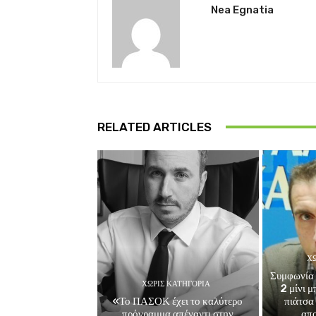
Nea Egnatia
RELATED ARTICLES
ΧΩ
Συμφωνία 
ΧΩΡΊΣ ΚΑΤΗΓΟΡΊΑ
2 μίνι 
«Το ΠΑΣΟΚ έχει το καλύτερο
πιάτσα
πρόγραμμα απέναντι στην
απ