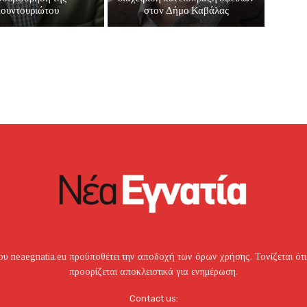
ουντουριώτου
στον Δήμο Καβάλας
υ neaegnatia.eu προϋποθέτει την αποδοχή των όρων χρήσης. Τονίζεται ότι
προορίζεται αποκλειστικά για ενημέρωση.
Contact us: