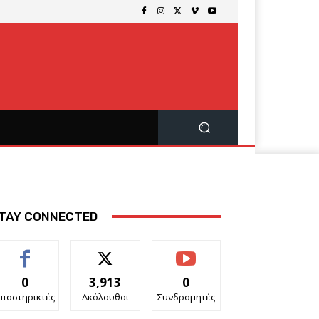
TAY CONNECTED
0
3,913
0
ποστηρικτές
Ακόλουθοι
Συνδρομητές