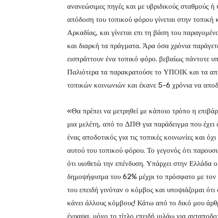
ανανεώσιμες πηγές και με υβριδικούς σταθμούς ή 
απόδοση του τοπικού φόρου γίνεται στην τοπική
Αρκαδίας, και γίνεται επι τη βάση του παραγομένο
και διαρκή τα πράγματα. Άρα όσα χρόνια παράγετα
εισπράττουν ένα τοπικό φόρο. βεβαίως πάντοτε υ
Παλιότερα τα παρακρατούσε το ΥΠΟΙΚ και τα απέδ
τοπικών κοινωνιών και έκανε 5-6 χρόνια να απο
«Θα πρέπει να μετρηθεί με κάποιο τρόπο η επιβάρ
μια μελέτη, από το ΔΠΘ για παράδειγμα που έχει α
ένας αποδοτικός για τις τοπικές κοινωνίες και όχ
αυτού του τοπικού φόρου. Το γεγονός ότι παρουσ
ότι υιοθετώ την επένδυση. Υπάρχει στην Ελλάδα ο 
δημοψήφισμα του 62% μέχρι το πρόσφατο με τον 
του επειδή γινόταν ο κόμβος και υποψιάζομαι ότι 
κάνει άλλους κόμβους! Κάτω από το δικό μου άρθρ
έγραψα, μόνο το τίτλο επειδή μιλάω για ανταποδο