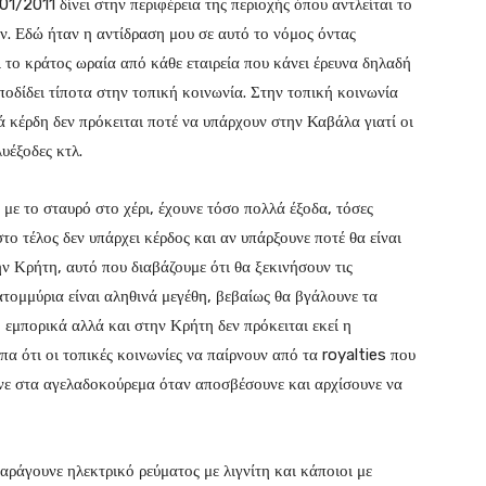
1/2011 δίνει στην περιφέρεια της περιοχής όπου αντλείται το
. Εδώ ήταν η αντίδραση μου σε αυτό το νόμος όντας
ι το κράτος ωραία από κάθε εταιρεία που κάνει έρευνα δηλαδή
ποδίδει τίποτα στην τοπική κοινωνία. Στην τοπική κοινωνία
 κέρδη δεν πρόκειται ποτέ να υπάρχουν στην Καβάλα γιατί οι
λυέξοδες κτλ.
ν με το σταυρό στο χέρι, έχουνε τόσο πολλά έξοδα, τόσες
το τέλος δεν υπάρχει κέρδος και αν υπάρξουνε ποτέ θα είναι
την Κρήτη, αυτό που διαβάζουμε ότι θα ξεκινήσουν τις
ατομμύρια είναι αληθινά μεγέθη, βεβαίως θα βγάλουνε τα
ο εμπορικά αλλά και στην Κρήτη δεν πρόκειται εκεί η
πα ότι οι τοπικές κοινωνίες να παίρνουν από τα royalties που
ουνε στα αγελαδοκούρεμα όταν αποσβέσουνε και αρχίσουνε να
αράγουνε ηλεκτρικό ρεύματος με λιγνίτη και κάποιοι με