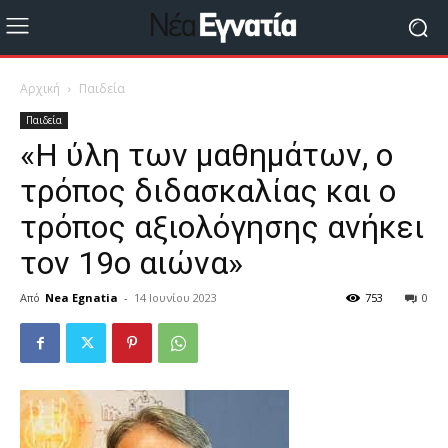
Αρχική
Παιδεία
Παιδεία
«Η ύλη των μαθημάτων, ο
τρόπος διδασκαλίας και ο
τρόπος αξιολόγησης ανήκει
τον 19ο αιώνα»
Από
Nea Egnatia
-
14 Ιουνίου 2023
753
0