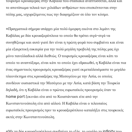
τουρισμό κρουαζιέρας στην Καβάλα που σταδιακά αναπτύσσεται, αλλά και
το αποτύπωμα τελικά των χιλιάδων ανθρώπων που επισκέπτονται στην
πόλης μας, ισχυριζόμενος πως την διαφημίζουν σε όλο τον κόσμο.
«Πραγματικά σήμερα υπάρχει μία πολύ όμορφη εικόνα στο λιμάνι της
Καβάλας με δύο κρουαζιερόπλοια το οποίο θα πρέπει σιγά-σιγά να
συνηθίζουμε και αυτό γιατί δεν είναι η πρώτη φορά που συμβαίνει και είναι
μία εξαιρετική ευκαιρία για την πολύ μεγάλη προβολή της πόλης μας όχι
μόνο πανελλαδικά αλλά διεθνώς. Ο τουρισμός κρουαζιέρας είναι κάτι το
οποίο το αναπτύξαμε, είναι κάτι το οποίο έχει εδραιωθεί, η Καβάλα είναι πια
ένας σημαντικός προορισμός κρουαζιέρας γιατί εκμεταλλευόμαστε το μεγάλο
πλεονέκτημα στις κρουαζιέρες της Μεσογείου με την Ασία, οι οποίες
συνδέουν ουσιαστικά την Μεσόγειο με την Ασία, κατά βάση την Τουρκία
δηλαδή, ότι η Καβάλα είναι ο πρώτος ευρωπαϊκός προορισμός όταν το
home port ξεκινάει είτε από το Κουστάντασι είτε από την
Κωνσταντινούπολη είτε από αλλού. Η Καβάλα είναι ο τελευταίος
ευρωπαϊκός προορισμός πριν το κρουαζιερόπλοιο καταλήξει στις τουρκικές
ακτές στην Κωνσταντινούπολη.
«Με τα δύο κρουαζιερόπλοια συμβαίνει το εξής, το μεγάλο το infinity που