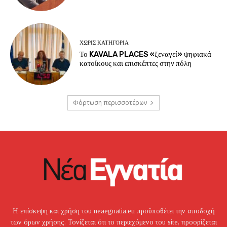
ΧΩΡΊΣ ΚΑΤΗΓΟΡΊΑ
Το KAVALA PLACES «ξεναγεί» ψηφιακά
κατοίκους και επισκέπτες στην πόλη
Φόρτωση περισσοτέρων
Η επίσκεψη και χρήση του neaegnatia.eu προϋποθέτει την αποδοχή
των όρων χρήσης. Τονίζεται ότι το περιεχόμενο του site, προορίζεται