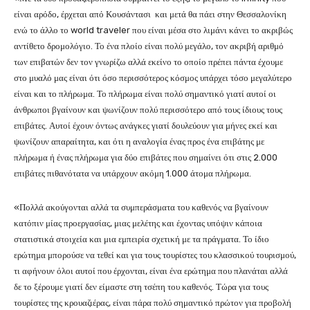
είναι αρόδο, έρχεται από Κουσάντασι και μετά θα πάει στην Θεσσαλονίκη
ενώ το άλλο το world traveler που είναι μέσα στο λιμάνι κάνει το ακριβώς
αντίθετο δρομολόγιο. Το ένα πλοίο είναι πολύ μεγάλο, τον ακριβή αριθμό
των επιβατών δεν τον γνωρίζω αλλά εκείνο το οποίο πρέπει πάντα έχουμε
στο μυαλό μας είναι ότι όσο περισσότερος κόσμος υπάρχει τόσο μεγαλύτερο
είναι και το πλήρωμα. Το πλήρωμα είναι πολύ σημαντικό γιατί αυτοί οι
άνθρωποι βγαίνουν και ψωνίζουν πολύ περισσότερο από τους ίδιους τους
επιβάτες. Αυτοί έχουν όντως ανάγκες γιατί δουλεύουν για μήνες εκεί και
ψωνίζουν απαραίτητα, και ότι η αναλογία ένας προς ένα επιβάτης με
πλήρωμα ή ένας πλήρωμα για δύο επιβάτες που σημαίνει ότι στις 2.000
επιβάτες πιθανότατα να υπάρχουν ακόμη 1.000 άτομα πλήρωμα.
«Πολλά ακούγονται αλλά τα συμπεράσματα του καθενός να βγαίνουν
κατόπιν μίας προεργασίας, μιας μελέτης και έχοντας υπόψιν κάποια
στατιστικά στοιχεία και μια εμπειρία σχετική με τα πράγματα. Το ίδιο
ερώτημα μπορούσε να τεθεί και για τους τουρίστες του κλασσικού τουρισμού,
τι αφήνουν όλοι αυτοί που έρχονται, είναι ένα ερώτημα που πλανάται αλλά
δε το ξέρουμε γιατί δεν είμαστε στη τσέπη του καθενός. Τώρα για τους
τουρίστες της κρουαζιέρας, είναι πάρα πολύ σημαντικό πρώτον για προβολή