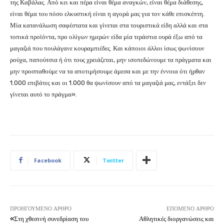
της Καβάλας. Από κει και πέρα είναι θέμα αναγκών, είναι θέμα διάθεσης,
είναι θέμα του πόσο ελκυστική είναι η αγορά μας για τον κάθε επισκέπτη.
Μία κατανάλωση σαφέστατα και γίνεται στα τουριστικά είδη αλλά και στα
τοπικά προϊόντα, προ ολίγων ημερών είδα μία τεράστια ουρά έξω από τα
μαγαζιά που πουλάγανε κουραμπιέδες. Και κάποιοι άλλοι ίσως ψωνίσουν
ρούχα, παπούτσια ή ότι τους χρειάζεται, μην ισοπεδώνουμε τα πράγματα και
μην προσπαθούμε να τα αποτιμήσουμε άμεσα και με την έννοια ότι ήρθαν
1.000 επιβάτες και οι 1.000 θα ψωνίσουν από τα μαγαζιά μας, εντάξει δεν
γίνεται αυτό το πράγμα».
Facebook
Twitter
ΠΡΟΗΓΟΎΜΕΝΟ ΆΡΘΡΟ
ΕΠΌΜΕΝΟ ΆΡΘΡΟ
«Στη χθεσινή συνεδρίαση του
Αθλητικές διοργανώσεις και