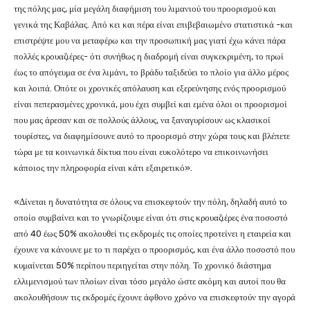
της πόλης μας, μία μεγάλη διαφήμιση του λιμανιού του προορισμού και
γενικά της Καβάλας. Από κει και πέρα είναι επιβεβαιωμένο στατιστικά -και
επιστρέψτε μου να μεταφέρω και την προσωπική μας γιατί έχω κάνει πάρα
πολλές κρουαζιέρες- ότι συνήθως η διαδρομή είναι συγκεκριμένη, το πρωί
έως το απόγευμα σε ένα λιμάνι, το βράδυ ταξιδεύει το πλοίο για άλλο μέρος
και λοιπά. Οπότε οι χρονικές απόλαυση και εξερεύνησης ενός προορισμού
είναι πεπερασμένες χρονικά, μου έχει συμβεί και εμένα όλοι οι προορισμοί
που μας άρεσαν και σε πολλούς άλλους, να ξαναγυρίσουν ως κλασικοί
τουρίστες, να διαφημίσουνε αυτό το προορισμό στην χώρα τους και βλέπετε
τώρα με τα κοινωνικά δίκτυα που είναι ευκολότερο να επικοινωνήσει
κάποιος την πληροφορία είναι κάτι εξαιρετικό».
«Δίνεται η δυνατότητα σε όλους να επισκεφτούν την πόλη, δηλαδή αυτό το
οποίο συμβαίνει και το γνωρίζουμε είναι ότι στις κρουαζιέρες ένα ποσοστό
από 40 έως 50% ακολουθεί τις εκδρομές τις οποίες προτείνει η εταιρεία και
έχουνε να κάνουνε με το τι παρέχει ο προορισμός, και ένα άλλο ποσοστό που
κυμαίνεται 50% περίπου περιηγείται στην πόλη. Το χρονικό διάστημα
ελλιμενισμού των πλοίων είναι τόσο μεγάλο ώστε ακόμη και αυτοί που θα
ακολουθήσουν τις εκδρομές έχουνε άφθονο χρόνο να επισκεφτούν την αγορά