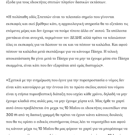
έξοδα για τους ιδιοκτήτες σπιτιών πλησίον δασικών εκτάσεων.
«Η πολύπαθη οδός Σπετσών είναι το τελευταίο σημείο που γίνονται
εκσκαφές και εκεί βρέθηκε κάτι, η αρχαιολογική υπηρεσία θα το εξετάσει τις
επόμενες μέρες και δεν έχουμε να πούμε τίποτε άλλο επ’ αυτού. Τα υπόλοιπα
χαντάκια είναι ανοιχτά, περιμένουν τον ΔΕΔΗΕ αλλά πρέπει να τελειώσουν
όλες οι εκσκαφές για να δώσουν το οκ και να πέσουν τα καλώδια. Και αφού
πέσουν τα καλώδια μετά σκεπάζουμε για να κάνουμε Πάσχα. Η τελική
αποκατάσταση θα γίνει μετά το Πάσχα για να μην τα έχουμε μέσα στο Πάσχα
σκαμμένα, είναι κάτι που δεν εξαρτάται από εμάς δυστυχώς».
«Σχετικά με την ενημέρωση που έγινε για την πυροπροστασία ο νόμος δεν
είναι κάτι καινούργιο με την έννοια ότι το πρώτο σκέλος αυτού του νόμου
είναι η ετήσια πυροσβεστική διάταξη που ισχύει κάθε χρόνο, δηλαδή να μην
έχουμε κλαδιά στις αυλές μας, να μην έχουμε χόρτα κτλ. Μας ήρθε το χαρτί
αυτό όπου προβλέπεται ότι μεχρι τις 10 Μαΐου οι ιδιοκτήτες οικοπέδων στα
300 m από τη δασική γραμμή θα πρέπει να έχουν κάνει κάποιες δουλειές
που θα τις ορίσει ο ειδικός επιστήμονας όπως λέει το νομοσχέδιο και αφού
τις κάνουν μέχρι τις 10 Μαΐου θα μας φέρουν το χαρτί για να μπορέσουμε να