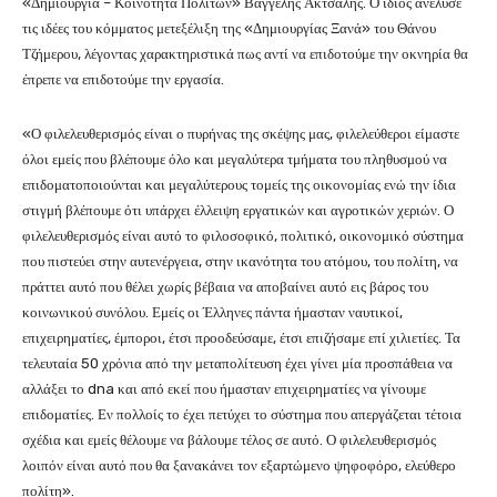
«Δημιουργία – Κοινότητα Πολιτών» Βαγγέλης Ακτσαλής. Ο ίδιος ανέλυσε
τις ιδέες του κόμματος μετεξέλιξη της «Δημιουργίας Ξανά» του Θάνου
Τζήμερου, λέγοντας χαρακτηριστικά πως αντί να επιδοτούμε την οκνηρία θα
έπρεπε να επιδοτούμε την εργασία.
«Ο φιλελευθερισμός είναι ο πυρήνας της σκέψης μας, φιλελεύθεροι είμαστε
όλοι εμείς που βλέπουμε όλο και μεγαλύτερα τμήματα του πληθυσμού να
επιδοματοποιούνται και μεγαλύτερους τομείς της οικονομίας ενώ την ίδια
στιγμή βλέπουμε ότι υπάρχει έλλειψη εργατικών και αγροτικών χεριών. Ο
φιλελευθερισμός είναι αυτό το φιλοσοφικό, πολιτικό, οικονομικό σύστημα
που πιστεύει στην αυτενέργεια, στην ικανότητα του ατόμου, του πολίτη, να
πράττει αυτό που θέλει χωρίς βέβαια να αποβαίνει αυτό εις βάρος του
κοινωνικού συνόλου. Εμείς οι Έλληνες πάντα ήμασταν ναυτικοί,
επιχειρηματίες, έμποροι, έτσι προοδεύσαμε, έτσι επιζήσαμε επί χιλιετίες. Τα
τελευταία 50 χρόνια από την μεταπολίτευση έχει γίνει μία προσπάθεια να
αλλάξει το dna και από εκεί που ήμασταν επιχειρηματίες να γίνουμε
επιδοματίες. Εν πολλοίς το έχει πετύχει το σύστημα που απεργάζεται τέτοια
σχέδια και εμείς θέλουμε να βάλουμε τέλος σε αυτό. Ο φιλελευθερισμός
λοιπόν είναι αυτό που θα ξανακάνει τον εξαρτώμενο ψηφοφόρο, ελεύθερο
πολίτη».