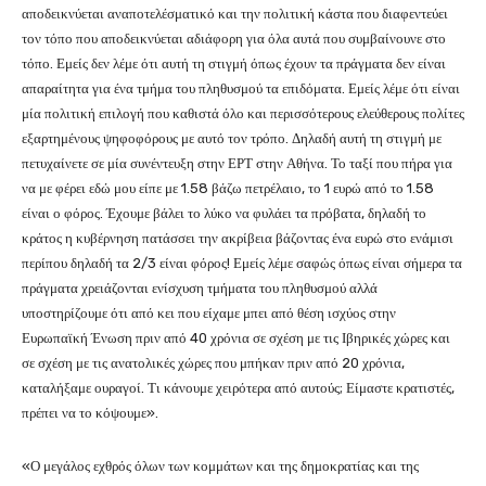
αποδεικνύεται αναποτελέσματικό και την πολιτική κάστα που διαφεντεύει
τον τόπο που αποδεικνύεται αδιάφορη για όλα αυτά που συμβαίνουνε στο
τόπο. Εμείς δεν λέμε ότι αυτή τη στιγμή όπως έχουν τα πράγματα δεν είναι
απαραίτητα για ένα τμήμα του πληθυσμού τα επιδόματα. Εμείς λέμε ότι είναι
μία πολιτική επιλογή που καθιστά όλο και περισσότερους ελεύθερους πολίτες
εξαρτημένους ψηφοφόρους με αυτό τον τρόπο. Δηλαδή αυτή τη στιγμή με
πετυχαίνετε σε μία συνέντευξη στην ΕΡΤ στην Αθήνα. Το ταξί που πήρα για
να με φέρει εδώ μου είπε με 1.58 βάζω πετρέλαιο, το 1 ευρώ από το 1.58
είναι ο φόρος. Έχουμε βάλει το λύκο να φυλάει τα πρόβατα, δηλαδή το
κράτος η κυβέρνηση πατάσσει την ακρίβεια βάζοντας ένα ευρώ στο ενάμισι
περίπου δηλαδή τα 2/3 είναι φόρος! Εμείς λέμε σαφώς όπως είναι σήμερα τα
πράγματα χρειάζονται ενίσχυση τμήματα του πληθυσμού αλλά
υποστηρίζουμε ότι από κει που είχαμε μπει από θέση ισχύος στην
Ευρωπαϊκή Ένωση πριν από 40 χρόνια σε σχέση με τις Ιβηρικές χώρες και
σε σχέση με τις ανατολικές χώρες που μπήκαν πριν από 20 χρόνια,
καταλήξαμε ουραγοί. Τι κάνουμε χειρότερα από αυτούς; Είμαστε κρατιστές,
πρέπει να το κόψουμε».
«Ο μεγάλος εχθρός όλων των κομμάτων και της δημοκρατίας και της