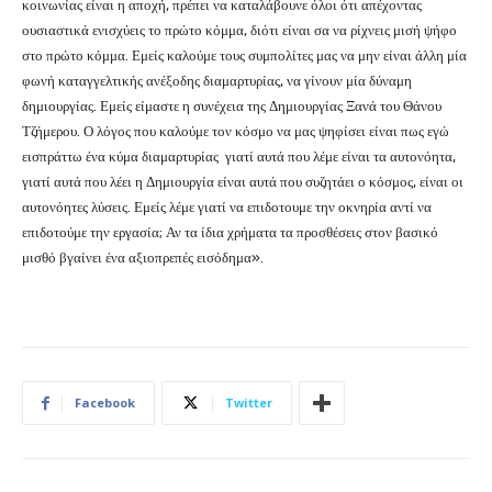
κοινωνίας είναι η αποχή, πρέπει να καταλάβουνε όλοι ότι απέχοντας
ουσιαστικά ενισχύεις το πρώτο κόμμα, διότι είναι σα να ρίχνεις μισή ψήφο
στο πρώτο κόμμα. Εμείς καλούμε τους συμπολίτες μας να μην είναι άλλη μία
φωνή καταγγελτικής ανέξοδης διαμαρτυρίας, να γίνουν μία δύναμη
δημιουργίας. Εμείς είμαστε η συνέχεια της Δημιουργίας Ξανά του Θάνου
Τζήμερου. Ο λόγος που καλούμε τον κόσμο να μας ψηφίσει είναι πως εγώ
εισπράττω ένα κύμα διαμαρτυρίας γιατί αυτά που λέμε είναι τα αυτονόητα,
γιατί αυτά που λέει η Δημιουργία είναι αυτά που συζητάει ο κόσμος, είναι οι
αυτονόητες λύσεις. Εμείς λέμε γιατί να επιδοτουμε την οκνηρία αντί να
επιδοτούμε την εργασία; Αν τα ίδια χρήματα τα προσθέσεις στον βασικό
μισθό βγαίνει ένα αξιοπρεπές εισόδημα».
Facebook
Twitter