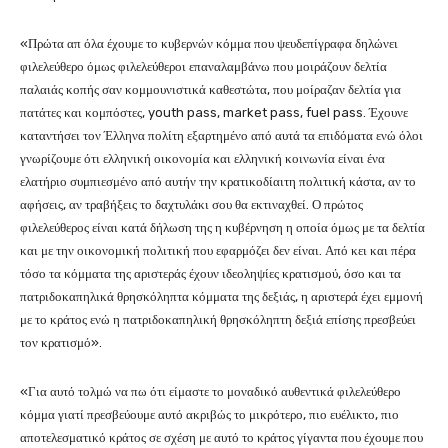
«Πρώτα απ όλα έχουμε το κυβερνών κόμμα που ψευδεπίγραφα δηλώνει
φιλελεύθερο όμως φιλελεύθεροι επαναλαμβάνω που μοιράζουν δελτία
παλαιάς κοπής σαν κομμουνιστικά καθεστώτα, που μοίραζαν δελτία για
πατάτες και κομπόστες, youth pass, market pass, fuel pass. Έχουνε
καταντήσει τον Έλληνα πολίτη εξαρτημένο από αυτά τα επιδόματα ενώ όλοι
γνωρίζουμε ότι ελληνική οικονομία και ελληνική κοινωνία είναι ένα
ελατήριο συμπιεσμένο από αυτήν την κρατικοδίαιτη πολιτική κάστα, αν το
αφήσεις, αν τραβήξεις το δαχτυλάκι σου θα εκτιναχθεί. Ο πρώτος
φιλελεύθερος είναι κατά δήλωση της η κυβέρνηση η οποία όμως με τα δελτία
και με την οικονομική πολιτική που εφαρμόζει δεν είναι. Από κει και πέρα
τόσο τα κόμματα της αριστεράς έχουν ιδεοληψίες κρατισμού, όσο και τα
πατριδοκαπηλικά θρησκόληπτα κόμματα της δεξιάς, η αριστερά έχει εμμονή
με το κράτος ενώ η πατριδοκαπηλική θρησκόληπτη δεξιά επίσης πρεσβεύει
τον κρατισμό».
«Για αυτό τολμώ να πω ότι είμαστε το μοναδικό αυθεντικά φιλελεύθερο
κόμμα γιατί πρεσβεύουμε αυτό ακριβώς το μικρότερο, πιο ευέλικτο, πιο
αποτελεσματικό κράτος σε σχέση με αυτό το κράτος γίγαντα που έχουμε που