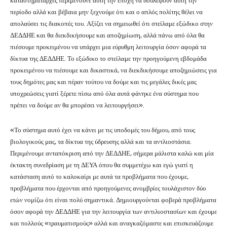
καταστηματάρχες περιμένουνε αυτή την εποχή να δουλέψουν αυτή την
περίοδο αλλά και βέβαια μην ξεχνούμε ότι και ο απλός πολίτης θέλει να
απολαύσει τις διακοπές του. Αξίζει να σημειωθεί ότι στείλαμε εξώδικο στην
ΔΕΔΔΗΕ και θα διεκδικήσουμε και αποζημίωση, αλλά πάνω από όλα θα
πιέσουμε προκειμένου να υπάρχει μια εύρυθμη λειτουργία όσον αφορά τα
δίκτυα της ΔΕΔΔΗΕ. Το εξώδικο το στείλαμε την προηγούμενη εβδομάδα
προκειμένου να πιέσουμε και δικαστικά, να διεκδικήσουμε αποζημιώσεις για
τους δημότες μας και πέραν τούτου να δούμε και τις μεγάλες δικές μας
υποχρεώσεις γιατί ξέρετε πίσω από όλα αυτά φάνηκε ένα σύστημα που
πρέπει να δούμε αν θα μπορέσει να λειτουργήσει».
«Το σύστημα αυτό έχει να κάνει με τις υποδομές του δήμου, από τους
βιολογικούς μας, τα δίκτυα της ύδρευσης αλλά και τα αντλιοστάσια.
Περιμένουμε ανταπόκριση από την ΔΕΔΔΗΕ, σήμερα μάλιστα καλώ και μία
έκτακτη συνεδρίαση με τη ΔΕΥΑ όπου θα συμμετέχω και εγώ γιατί η
κατάσταση αυτό το καλοκαίρι με αυτά τα προβλήματα που έχουμε,
προβλήματα που έρχονται από προηγούμενες ανομβρίες τουλάχιστον δύο
ετών νομίζω ότι είναι πολύ σημαντικά. Δημιουργούνται φοβερά προβλήματα
όσον αφορά την ΔΕΔΔΗΕ για την λειτουργία των αντιλιοστασίων και έχουμε
και πολλούς «τραυματισμούς» αλλά και αναγκαζόμαστε και επισκευάζουμε