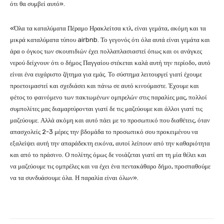
ότι θα συμβεί αυτό».
«Όλα τα καταλύματα Πέραμο Ηρακλείτσα κτλ, είναι γεμάτα, ακόμη και τα
μικρά καταλύματα τύπου airbnb. Το γεγονός ότι όλα αυτά είναι γεμάτα και
άρα ο όγκος των σκουπιδιών έχει πολλαπλασιαστεί όπως και οι ανάγκες
νερού δείχνουν ότι ο δήμος Παγγαίου στέκεται καλά αυτή την περίοδο, αυτό
είναι ένα ευχάριστο ζήτημα για εμάς. Το σύστημα λειτουργεί γιατί έχουμε
προετοιμαστεί και σχεδιάσει και πάνω σε αυτό κινούμαστε. Έχουμε και
φέτος το φαινόμενο των πακτωμένων ομπρελών στις παραλίες μας, πολλοί
συμπολίτες μας διαμαρτύρονται γιατί δε τις μαζεύουμε και άλλοι γιατί τις
μαζεύουμε. Αλλά ακόμη και αυτό πάει με το προσωπικό που διαθέτεις, όταν
απασχολείς 2-3 μέρες την βδομάδα το προσωπικό σου προκειμένου να
εξαλείψει αυτή την απαράδεκτη εικόνα, αυτοί λείπουν από την καθαριότητα
και από το πράσινο. Ο πολίτης όμως δε νοιάζεται γιατί απ τη μία θέλει και
να μαζεύουμε τις ομπρέλες και να έχει ένα πεντακάθαρο δήμο, προσπαθούμε
να τα συνδυάσουμε όλα. Η παραλία είναι όλων».