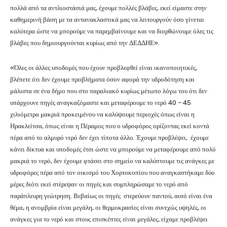
πολλά από τα αντλιοστάσιά μας, έχουμε πολλές βλάβες, εκεί είμαστε στην
καθημερινή βάση με τα αντανακλαστικά μας να λειτουργούν όσο γίνεται
καλύτερα ώστε να μπορούμε να παρεμβαίνουμε και να διορθώνουμε όλες τις
βλάβες που δημιουργούνται κυρίως από την ΔΕΔΔΗΕ».
«Όλες οι άλλες υποδομές που έχουν προβλεφθεί είναι ικανοποιητικές,
βλέπετε ότι δεν έχουμε προβλήματα όσον αφορά την υδροδότηση και
μάλιστα σε ένα δήμο που στο παραλιακό κυρίως μέτωπο λόγω του ότι δεν
υπάρχουνε πηγές αναγκαζόμαστε και μεταφέρουμε το νερό 40 – 45
χιλιόμετρα μακριά προκειμένου να καλύψουμε περιοχές όπως είναι η
Ηρακλείτσα, όπως είναι η Πέραμος που ο υδροφόρος ορίζοντας εκεί κοντά
πέρα από το αλμυρό νερό δεν έχει τίποτα άλλο. Έχουμε προβλέψει, έχουμε
κάνει δίκτυα και υποδομές έτσι ώστε να μπορούμε να μεταφέρουμε από πολύ
μακριά το νερό, δεν έχουμε φτάσει στο σημείο να καλύπτουμε τις ανάγκες με
υδροφόρες πέρα από τον οικισμό του Χορτοκοπίου που αναγκαστήκαμε δύο
μέρες διότι εκεί στέρεψαν οι πηγές και συμπληρώσαμε το νερό από
παράπλευρη γεώτρηση. Βεβαίως οι πηγές στερεύουν παντού, αυτό είναι ένα
θέμα, η ανομβρία είναι μεγάλη, οι θερμοκρασίες είναι συνεχώς υψηλές, οι
ανάγκες για το νερό και στους επισκέπτες είναι μεγάλες, είχαμε προβλέψει