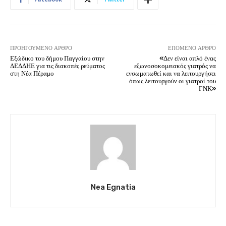
ΠΡΟΗΓΟΎΜΕΝΟ ΆΡΘΡΟ
ΕΠΌΜΕΝΟ ΆΡΘΡΟ
Εξώδικο του δήμου Παγγαίου στην
«Δεν είναι απλό ένας
ΔΕΔΔΗΕ για τις διακοπές ρεύματος
εξωνοσοκομειακός γιατρός να
στη Νέα Πέραμο
ενσωματωθεί και να λειτουργήσει
όπως λειτουργούν οι γιατροί του
ΓΝΚ»
Nea Egnatia