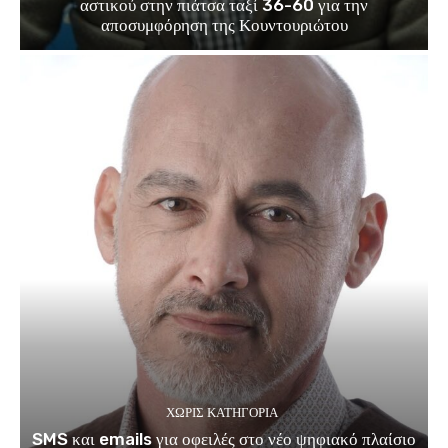
αστικού στην πιάτσα ταξί 36-60 για την
αποσυμφόρηση της Κουντουριώτου
ΧΩΡΊΣ ΚΑΤΗΓΟΡΊΑ
SMS και emails για οφειλές στο νέο ψηφιακό πλαίσιο