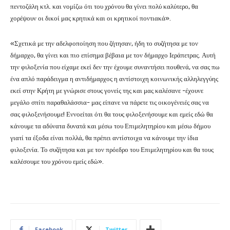
πεντοζάλη κτλ. και νομίζω ότι του χρόνου θα γίνει πολύ καλύτερο, θα
χορέψουν οι δικοί μας κρητικά και οι κρητικοί ποντιακά».
«Σχετικά με την αδελφοποίηση που ζήτησαν, ήδη το συζήτησα με τον
δήμαρχο, θα γίνει και πιο επίσημα βέβαια με τον δήμαρχο Ιεράπετρας. Αυτή
την φιλοξενία που είχαμε εκεί δεν την έχουμε συναντήσει πουθενά, να σας πω
ένα απλό παράδειγμα η αντιδήμαρχος η αντίστοιχη κοινωνικής αλληλεγγύης
εκεί στην Κρήτη με γνώρισε στους γονείς της και μας καλέσανε -έχουνε
μεγάλο σπίτι παραθαλάσσια- μας είπανε να πάρετε τις οικογένειές σας να
σας φιλοξενήσουμε! Εννοείται ότι θα τους φιλοξενήσουμε και εμείς εδώ θα
κάνουμε τα αδύνατα δυνατά και μέσω του Επιμελητηρίου και μέσω δήμου
γιατί τα έξοδα είναι πολλά, θα πρέπει αντίστοιχα να κάνουμε την ίδια
φιλοξενία. Το συζήτησα και με τον πρόεδρο του Επιμελητηρίου και θα τους
καλέσουμε του χρόνου εμείς εδώ».
Facebook
Twitter