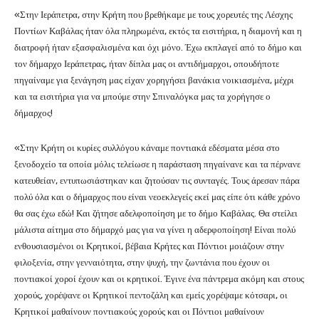
«Στην Ιεράπετρα, στην Κρήτη που βρεθήκαμε με τους χορευτές της Λέσχης
Ποντίων Καβάλας ήταν όλα πληρωμένα, εκτός τα εισιτήρια, η διαμονή και η
διατροφή ήταν εξασφαλισμένα και όχι μόνο. Έχω εκπλαγεί από το δήμο και
τον δήμαρχο Ιεράπετρας, ήταν δίπλα μας οι αντιδήμαρχοι, οπουδήποτε
πηγαίναμε για ξενάγηση μας είχαν χορηγήσει βανάκια νοικιασμένα, μέχρι
και τα εισιτήρια για να μπούμε στην Σπιναλόγκα μας τα χορήγησε ο
δήμαρχος!
«Στην Κρήτη οι κυρίες συλλόγου κάναμε ποντιακά εδέσματα μέσα στο
ξενοδοχείο τα οποία μόλις τελείωσε η παράσταση πηγαίνανε και τα πέρνανε
κατευθείαν, εντυπωσιάστηκαν και ζητούσαν τις συνταγές. Τους άρεσαν πάρα
πολύ όλα και ο δήμαρχος που είναι νεοεκλεγείς εκεί μας είπε ότι κάθε χρόνο
θα σας έχω εδώ! Και ζήτησε αδελφοποίηση με το δήμο Καβάλας. Θα στείλει
μάλιστα αίτημα στο δήμαρχό μας για να γίνει η αδερφοποίηση! Είναι πολύ
ενθουσιασμένοι οι Κρητικοί, βέβαια Κρήτες και Πόντιοι μοιάζουν στην
φιλοξενία, στην γενναιότητα, στην ψυχή, την ζωντάνια που έχουν οι
ποντιακοί χοροί έχουν και οι κρητικοί. Έγινε ένα πάντρεμα ακόμη και στους
χορούς, χορέψανε οι Κρητικοί πεντοζάλη και εμείς χορέψαμε κότσαρι, οι
Κρητικοί μαθαίνουν ποντιακούς χορούς και οι Πόντιοι μαθαίνουν