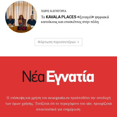
ΧΩΡΊΣ ΚΑΤΗΓΟΡΊΑ
Το KAVALA PLACES «ξεναγεί» ψηφιακά
κατοίκους και επισκέπτες στην πόλη
Φόρτωση περισσοτέρων
Η επίσκεψη και χρήση του neaegnatia.eu προϋποθέτει την αποδοχή
των όρων χρήσης. Τονίζεται ότι το περιεχόμενο του site, προορίζεται
αποκλειστικά για ενημέρωση.