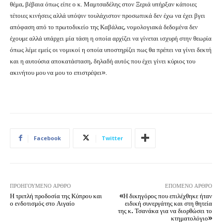
θέμα, βέβαια όπως είπε ο κ. Μαμτσαδέλης στον Ξεριά υπήρξαν κάποιες
τέτοιες κινήσεις αλλά υπόψιν τουλάχιστον προσωπικά δεν έχω να έχει βγει
απόφαση από το πρωτοδικείο της Καβάλας, νομολογιακά δεδομένα δεν
έχουμε αλλά υπάρχει μία τάση η οποία αρχίζει να γίνεται ισχυρή στην θεωρία
όπως λέμε εμείς οι νομικοί η οποία υποστηρίζει πως θα πρέπει να γίνει δεκτή
και η αυτούσια αποκατάσταση, δηλαδή αυτός που έχει γίνει κύριος του
ακινήτου μου να μου το επιστρέψει».
Facebook
Twitter
ΠΡΟΗΓΟΎΜΕΝΟ ΆΡΘΡΟ
ΕΠΌΜΕΝΟ ΆΡΘΡΟ
Η τριπλή προδοσία της Κύπρου και
«Η δικηγόρος που επιλέχθηκε ήταν
ο ενδοτισμός στο Αιγαίο
ειδική συνεργάτης και στη θητεία
της κ. Τσανάκα για να διορθώσει το
κτηματολόγιο»