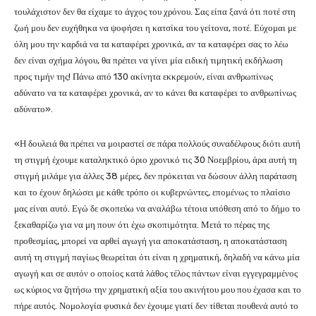
τουλάχιστον δεν θα είχαμε το άγχος του χρόνου. Σας είπα ξανά ότι ποτέ στη
ζωή μου δεν ευχήθηκα να ψοφήσει η κατσίκα του γείτονα, ποτέ. Εύχομαι με
όλη μου την καρδιά να τα καταφέρει χρονικά, αν τα καταφέρει σας το λέω
δεν είναι σχήμα λόγου, θα πρέπει να γίνει μία ειδική τιμητική εκδήλωση
προς τιμήν της! Πάνω από 130 ακίνητα εκκρεμούν, είναι ανθρωπίνως
αδύνατο να τα καταφέρει χρονικά, αν το κάνει θα καταφέρει το ανθρωπίνως
αδύνατο».
«Η δουλειά θα πρέπει να μοιραστεί σε πάρα πολλούς συναδέλφους διότι αυτή
τη στιγμή έχουμε καταληκτικό όριο χρονικό τις 30 Νοεμβρίου, άρα αυτή τη
στιγμή μιλάμε για άλλες 38 μέρες, δεν πρόκειται να δώσουν άλλη παράταση
και το έχουν δηλώσει με κάθε τρόπο οι κυβερνώντες, επομένως το πλαίσιο
μας είναι αυτό. Εγώ δε σκοπεύω να αναλάβω τέτοια υπόθεση από το δήμο το
ξεκαθαρίζω για να μη πουν ότι έχω σκοπιμότητα. Μετά το πέρας της
προθεσμίας, μπορεί να αρθεί αγωγή για αποκατάσταση, η αποκατάσταση
αυτή τη στιγμή παγίως θεωρείται ότι είναι η χρηματική, δηλαδή να κάνω μία
αγωγή και σε αυτόν ο οποίος κατά λάθος τέλος πάντων είναι εγγεγραμμένος
ως κύριος να ζητήσω την χρηματική αξία του ακινήτου μου που έχασα και το
πήρε αυτός. Νομολογία φυσικά δεν έχουμε γιατί δεν τίθεται πουθενά αυτό το