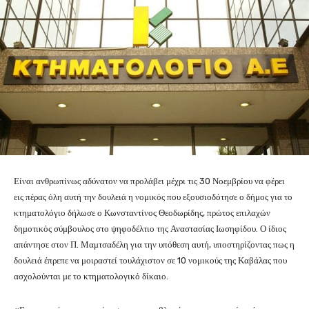
Είναι ανθρωπίνως αδύνατον να προλάβει μέχρι τις 30 Νοεμβρίου να φέρει
εις πέρας όλη αυτή την δουλειά η νομικός που εξουσιοδότησε ο δήμος για το
κτηματολόγιο δήλωσε ο Κωνσταντίνος Θεοδωρίδης, πρώτος επιλαχών
δημοτικός σύμβουλος στο ψηφοδέλτιο της Αναστασίας Ιωσηφίδου. Ο ίδιος
απάντησε στον Π. Μαμτσαδέλη για την υπόθεση αυτή, υποστηρίζοντας πως η
δουλειά έπρεπε να μοιραστεί τουλάχιστον σε 10 νομικούς της Καβάλας που
ασχολούνται με το κτηματολογικό δίκαιο.