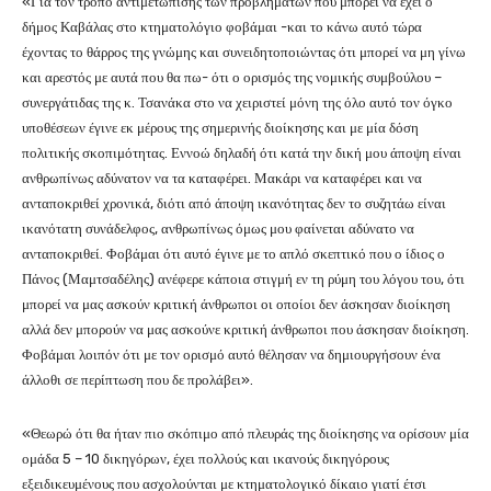
«Για τον τρόπο αντιμετώπισης των προβλημάτων που μπορεί να έχει ο
δήμος Καβάλας στο κτηματολόγιο φοβάμαι -και το κάνω αυτό τώρα
έχοντας το θάρρος της γνώμης και συνειδητοποιώντας ότι μπορεί να μη γίνω
και αρεστός με αυτά που θα πω- ότι ο ορισμός της νομικής συμβούλου –
συνεργάτιδας της κ. Τσανάκα στο να χειριστεί μόνη της όλο αυτό τον όγκο
υποθέσεων έγινε εκ μέρους της σημερινής διοίκησης και με μία δόση
πολιτικής σκοπιμότητας. Εννοώ δηλαδή ότι κατά την δική μου άποψη είναι
ανθρωπίνως αδύνατον να τα καταφέρει. Μακάρι να καταφέρει και να
ανταποκριθεί χρονικά, διότι από άποψη ικανότητας δεν το συζητάω είναι
ικανότατη συνάδελφος, ανθρωπίνως όμως μου φαίνεται αδύνατο να
ανταποκριθεί. Φοβάμαι ότι αυτό έγινε με το απλό σκεπτικό που ο ίδιος ο
Πάνος (Μαμτσαδέλης) ανέφερε κάποια στιγμή εν τη ρύμη του λόγου του, ότι
μπορεί να μας ασκούν κριτική άνθρωποι οι οποίοι δεν άσκησαν διοίκηση
αλλά δεν μπορούν να μας ασκούνε κριτική άνθρωποι που άσκησαν διοίκηση.
Φοβάμαι λοιπόν ότι με τον ορισμό αυτό θέλησαν να δημιουργήσουν ένα
άλλοθι σε περίπτωση που δε προλάβει».
«Θεωρώ ότι θα ήταν πιο σκόπιμο από πλευράς της διοίκησης να ορίσουν μία
ομάδα 5 – 10 δικηγόρων, έχει πολλούς και ικανούς δικηγόρους
εξειδικευμένους που ασχολούνται με κτηματολογικό δίκαιο γιατί έτσι