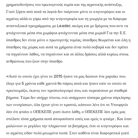
χρηματοδοτήσεις του πρωτογενούς τομέα και της αγροτικής ανάπτυξης.
Γιατί ξέρετε από αυτά τα λεφτά δεν παίρνουν μόνο οι κτηνοτρόφοι και οι
αγρότες αλλά οι γύρω από την κτηνοτροφία και τη γεωργία με τα διάφορα
αναπτυξιακά προγράμματα, με Leader, ακόμη και με δρόμους που αντι να
φτιάχνονται μέσα στα χωράφια φτιάχνονται μέσα στα χωριά! Για την Ε.Ε.
ύπαιθρος δεν είναι μόνο ο πρωτογενής τομέας, ύπαιθρος θεωρείται και όλη η
ύπαιθρος της χώρας και αυτά τα χρήματα είναι πολύ σοβαρά και δεν πρέπει
να πηγαίνουν λάθος, να πηγαίνουν και σε άλλες δράσεις αλλά κυρίως στους
ανθρώπους που ζουν στην ύπαιθρο.
«Αυτό το οποίο έχει γίνει το 2015 ήτανε να μας δώσουν ένα χαρτάκι που
έλεγε για 5 χρόνια κάθε χρονιά θα πάρεις αυτά και ήτανε κάτι το οποίο σε
προετοιμάζει, έκανες τον προϋπολογισμό σου, και πορευόσουν με σταθερά
βήματα. Τώρα δεν υπήρχε τίποτα, ενώ υπάρχουνε τέσσερα χρόνια σύγκλησης
των ενισχύσεων, όλα έχουν γίνει εν κρυπτώ, κάποιοι λένε ότι το Υπουργείο
λέει ότι φταίει ο ΟΠΕΚΕΠΕ γιατί έκανε λάθη, ο ΟΠΕΚΕΠΕ λέει εμάς μας
στείλατε τόσα χρήματα αυτά αποφασίσετε εσείς και εμείς τι φταίμε ; Και όταν
μαλώνουν οι μεγάλοι την πληρώνουν τα βατράχια, έτσι οι κτηνοτρόφοι και
οι αγρότες είδαν πολύ μειωμένα ποσά. Στον καθένα είναι διαφορετικά γιατί