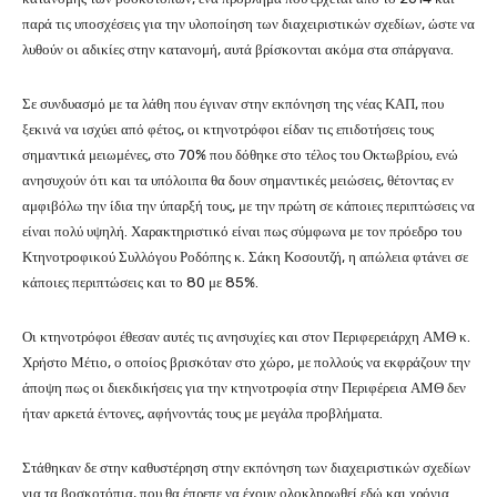
παρά τις υποσχέσεις για την υλοποίηση των διαχειριστικών σχεδίων, ώστε να
λυθούν οι αδικίες στην κατανομή, αυτά βρίσκονται ακόμα στα σπάργανα.
Σε συνδυασμό με τα λάθη που έγιναν στην εκπόνηση της νέας ΚΑΠ, που
ξεκινά να ισχύει από φέτος, οι κτηνοτρόφοι είδαν τις επιδοτήσεις τους
σημαντικά μειωμένες, στο 70% που δόθηκε στο τέλος του Οκτωβρίου, ενώ
ανησυχούν ότι και τα υπόλοιπα θα δουν σημαντικές μειώσεις, θέτοντας εν
αμφιβόλω την ίδια την ύπαρξή τους, με την πρώτη σε κάποιες περιπτώσεις να
είναι πολύ υψηλή. Χαρακτηριστικό είναι πως σύμφωνα με τον πρόεδρο του
Κτηνοτροφικού Συλλόγου Ροδόπης κ. Σάκη Κοσουτζή, η απώλεια φτάνει σε
κάποιες περιπτώσεις και το 80 με 85%.
Οι κτηνοτρόφοι έθεσαν αυτές τις ανησυχίες και στον Περιφερειάρχη ΑΜΘ κ.
Χρήστο Μέτιο, ο οποίος βρισκόταν στο χώρο, με πολλούς να εκφράζουν την
άποψη πως οι διεκδικήσεις για την κτηνοτροφία στην Περιφέρεια ΑΜΘ δεν
ήταν αρκετά έντονες, αφήνοντάς τους με μεγάλα προβλήματα.
Στάθηκαν δε στην καθυστέρηση στην εκπόνηση των διαχειριστικών σχεδίων
για τα βοσκοτόπια, που θα έπρεπε να έχουν ολοκληρωθεί εδώ και χρόνια