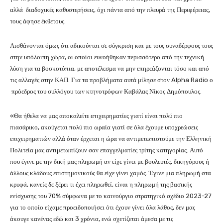
αλλά διαδοχικές καθυστερήσεις, όχι πάντα από την πλευρά της Περιφέρειας,
τους άφησε έκθετους.
Αισθάνονται όμως ότι αδικούνται σε σύγκριση και με τους συναδέρφους τους
στην υπόλοιπη χώρα, οι οποίοι ευνοήθηκαν περισσότερο από την τεχνική
λύση για τα βοσκοτόπια, με αποτέλεσμα να μην επηρεάζονται τόσο και από
τις αλλαγές στην ΚΑΠ. Για τα προβλήματα αυτά μίλησε στον Alpha Radio ο
πρόεδρος του συλλόγου των κτηνοτρόφων Καβάλας Νίκος Δημόπουλος.
«Θα ήθελα να μας αποκαλείτε επιχειρηματίες γιατί είναι πολύ πιο
πιασάρικο, ακούγεται πολύ πιο ωραία γιατί σε όλα έχουμε υποχρεώσεις
επιχειρηματιών αλλά όταν έρχεται η ώρα να αντιμετωπιστούμε την Ελληνική
Πολιτεία μας αντιμετωπίζουν σαν επαγγελματίες τρίτης κατηγορίας. Αυτό
που έγινε με την δική μας πληρωμή αν είχε γίνει με βουλευτές, δικηγόρους ή
άλλους κλάδους επιστημονικούς θα είχε γίνει χαμός. Έγινε μια πληρωμή στα
κρυφά, κανείς δε ξέρει τι έχει πληρωθεί, είναι η πληρωμή της βασικής
ενίσχυσης του 70% σύμφωνα με το καινούργιο στρατηγικό σχέδιο 2023-27
για το οποίο είχαμε προειδοποιήσει ότι έχουν γίνει όλα λάθος, δεν μας
άκουγε κανένας εδώ και 3 χρόνια, ενώ σχετίζεται άμεσα με τις