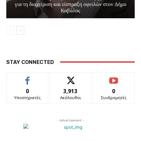
για τη διαχείριση και είσπραξη οφειλών στον Δήμο
Καβάλας
STAY CONNECTED
0
3,913
0
Υποστηρικτές
Ακόλουθοι
Συνδρομητές
- Advertisement -