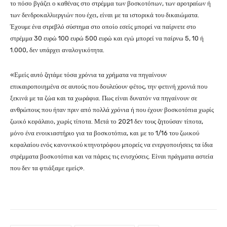
το πόσο βγάζει ο καθένας στο στρέμμα των βοσκοτόπων, των αροτραίων ή
των δενδροκαλλιεργιών που έχει, είναι με τα ιστορικά του δικαιώματα.
Έχουμε ένα στρεβλό σύστημα στο οποίο εσείς μπορεί να παίρνετε στο
στρέμμα 30 ευρώ 100 ευρώ 500 ευρώ και εγώ μπορεί να παίρνω 5, 10 ή
1.000, δεν υπάρχει αναλογικότητα.
«Εμείς αυτό ζητάμε τόσα χρόνια τα χρήματα να πηγαίνουν
επικαιροποιημένα σε αυτούς που δουλεύουν φέτος, την φετινή χρονιά που
ξεκινά με τα ζώα και τα χωράφια. Πως είναι δυνατόν να πηγαίνουν σε
ανθρώπους που ήταν πριν από πολλά χρόνια ή που έχουν βοσκοτόπια χωρίς
ζωικό κεφάλαιο, χωρίς τίποτα. Μετά το 2021 δεν τους ζητούσαν τίποτα,
μόνο ένα ενοικιαστήριο για τα βοσκοτόπια, και με το 1/16 του ζωικού
κεφαλαίου ενός κανονικού κτηνοτρόφου μπορείς να ενεργοποιήσεις τα ίδια
στρέμματα βοσκοτόπια και να πάρεις τις ενισχύσεις. Είναι πράγματα αστεία
που δεν τα φτιάξαμε εμείς».