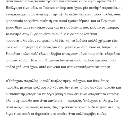
είναι πολλοί όπως παλαιότερα ενώ για κάποιον καιρό είχαν αραιώσει. Οι
Βούλγαροι είναι εδώ, οι Τούρκοι επίσης που έχουν μία αισθητή παρουσία, οι
κεντρικοευρωπαίοι είναι λίγοι την υψηλή σεζόν, δεν είναι τόσο πολλοί, ούτε
η παρουσία τους είναι αισθητή και αυτοί έχουνε θέματα, και οι Γερμανοί
έχουν θέματα με την οικονομία και τα εισοδήματα τους κτλ. Το εστιατόριο,
το φαγητό στην Ευρώπη είναι ακριβό, ο ευρωπαίος δεν είναι
προσανατολισμένος να τρώει πολύ έξω και να ξοδεύει πολλά χρήματα έξω.
Θα είναι μια γιορτή ή επέτειος για να βγούνε έξω, αντιθέτως οι Τούρκοι, οι
Ρουμάνοι τρώνε πολύ έξω, οι Σέρβοι φτιάχνουν μόνοι τους σπίτι, εξαρτάται
από τον κόσμο. Το ότι οι Ρουμάνοι δεν είναι τόσοι πολλοί πια ούτε τόσο
πολλά χρήματα έχουν αυτό φαίνεται και στα καταστήματα εστίασης».
«Υπάρχουν παραλίες με πολύ υψηλές τιμές, υπάρχουν και θαυμάσιες
παραλίες με πάρα πολύ λογικό κόστος, δεν είναι το ίδιο σε κάθε παραλία και
ο επισκέπτης μπορεί να επιλέγει βάση αυτού, δεν είναι απαραίτητο να πάνε
όλοι στη παραλία που είναι πανάκριβη η ομπρέλα. Υπάρχουν επιλογές, δεν
είναι όλες οι παραλίες το ίδιο, στις περισσότερες είναι πολύ λογικές οι τιμές,
λίγες είναι αυτές οι δημοφιλείς οι οποίες είναι πολύ ακριβές τιμές».