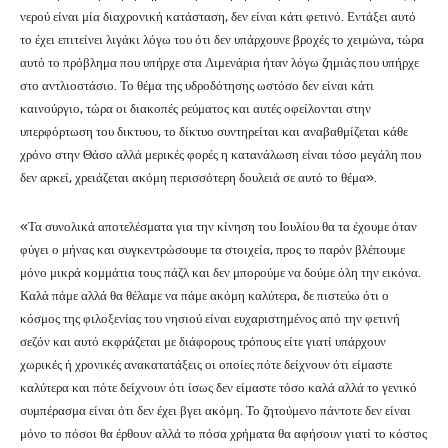
νερού είναι μία διαχρονική κατάσταση, δεν είναι κάτι φετινό. Εντάξει αυτό
το έχει επιτείνει λιγάκι λόγω του ότι δεν υπάρχουνε βροχές το χειμώνα, τώρα
αυτό το πρόβλημα που υπήρχε στα Λιμενάρια ήταν λόγω ζημιάς που υπήρχε
στο αντλιοστάσιο. Το θέμα της υδροδότησης ωστόσο δεν είναι κάτι
καινούργιο, τώρα οι διακοπές ρεύματος και αυτές οφείλονται στην
υπερφόρτωση του δικτυου, το δίκτυο συντηρείται και αναβαθμίζεται κάθε
χρόνο στην Θάσο αλλά μερικές φορές η κατανάλωση είναι τόσο μεγάλη που
δεν αρκεί, χρειάζεται ακόμη περισσότερη δουλειά σε αυτό το θέμα».
«Τα συνολικά αποτελέσματα για την κίνηση του Ιουλίου θα τα έχουμε όταν
φύγει ο μήνας και συγκεντρώσουμε τα στοιχεία, προς το παρόν βλέπουμε
μόνο μικρά κομμάτια τους πάζλ και δεν μπορούμε να δούμε όλη την εικόνα.
Καλά πάμε αλλά θα θέλαμε να πάμε ακόμη καλύτερα, δε πιστεύω ότι ο
κόσμος της φιλοξενίας του νησιού είναι ευχαριστημένος από την φετινή
σεζόν και αυτό εκφράζεται με διάφορους τρόπους είτε γιατί υπάρχουν
χωρικές ή χρονικές ανακατατάξεις οι οποίες πότε δείχνουν ότι είμαστε
καλύτερα και πότε δείχνουν ότι ίσως δεν είμαστε τόσο καλά αλλά το γενικό
συμπέρασμα είναι ότι δεν έχει βγει ακόμη. Το ζητούμενο πάντοτε δεν είναι
μόνο το πόσοι θα έρθουν αλλά το πόσα χρήματα θα αφήσουν γιατί το κόστος