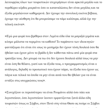
λειτουργίας όλων των τουριστικών επιχειρήσεων είναι αρκετά μεγάλο και το
περιθώριο κέρδος μικραίνει όσο οι καταναλώσεις δεν είναι μεγάλες και τα
έξοδα μεγαλώνουν καθημερινά. Δεν έχουμε την συνολική εικόνα βέβαια,
έχουμε την αίσθηση ότι θα μπορούσαμε να πάμε καλύτερα, αλλά όχι την
τελική εικόνα».
«Εγώ μια φορά που βρέθηκα στον Λιμένα είδα όλα τα μαγαζιά γεμάτα και
κόσμο μάλιστα να περιμένει να καθίσει! Το παράπονο των ιδιοκτητών
φαντάζομαι ότι είναι ότι ισως το μεσημέρι δεν έχουν τόση δουλειά όσο θα
ήθελαν και έχουν μόνο το βράδυ ή δεν κάθονται πάνω από μία φορά στα
τραπέζια τους. Δεν μπορώ να πω ότι δεν έχουνε δουλειά αλλά ίσως να μην
είναι όση θα θέλανε, γιατί και τα έξοδα τους, ο προγραμματισμός είναι ο
ανάλογος, δηλαδή το προσωπικό που έχουν πάρει, τα έξοδα που έχουν ως
πάγια και τελικά τα έσοδα να μην είναι αυτά που θα ήθελαν για να είναι
εντάξει στις υποχρεώσεις τους».
«Συνεχίζουν οι περισσότεροι να είναι Ρουμάνοι αλλά όσο πάει και
λιγοστεύουν, όσο λιγοστεύουν λοιπον εμφανίζονται ξανά άλλα είδη
τουριστών όπως οι Σέρβοι, στον Ποτό στη νότια Θασο ας πούμε οι Σέρβοι