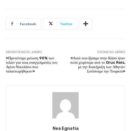
Facebook
Twitter
ΠΡΟΗΓΟΎΜΕΝΟ ΆΡΘΡΟ
ΕΠΌΜΕΝΟ ΆΡΘΡΟ
«Προτείναμε μείωση 90% των
«Αυτό που ζήσαμε στην Κάσο ήταν
τελών για τους επαγγελματίες του
πολύ χειρότερο από το Oruc Reis,
Αγίου Νικολάου που
με την διακήρυξη των Αθηνών
ταλαιπωρήθηκαν»
ξεπλύναμε την Τουρκία»
Nea Egnatia