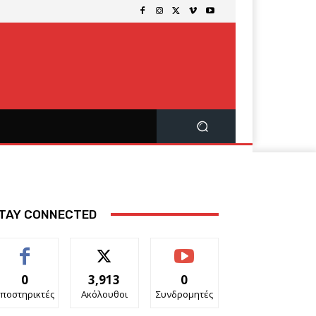
TAY CONNECTED
0
3,913
0
ποστηρικτές
Ακόλουθοι
Συνδρομητές