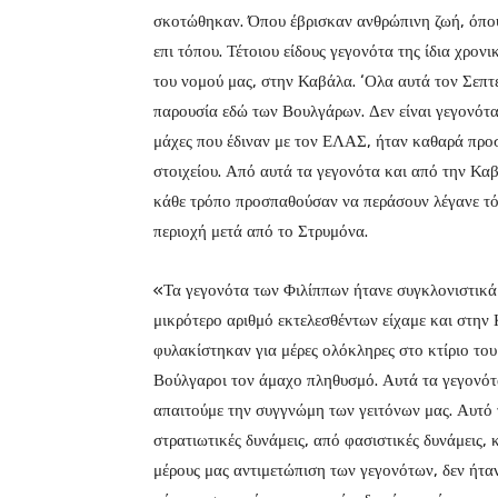
σκοτώθηκαν. Όπου έβρισκαν ανθρώπινη ζωή, όπου
επι τόπου. Τέτοιου είδους γεγονότα της ίδια χρονι
του νομού μας, στην Καβάλα. ‘Ολα αυτά τον Σεπτέ
παρουσία εδώ των Βουλγάρων. Δεν είναι γεγονότα
μάχες που έδιναν με τον ΕΛΑΣ, ήταν καθαρά προσ
στοιχείου. Από αυτά τα γεγονότα και από την Κα
κάθε τρόπο προσπαθούσαν να περάσουν λέγανε τό
περιοχή μετά από το Στρυμόνα.
«Τα γεγονότα των Φιλίππων ήτανε συγκλονιστικά 
μικρότερο αριθμό εκτελεσθέντων είχαμε και στην
φυλακίστηκαν για μέρες ολόκληρες στο κτίριο το
Βούλγαροι τον άμαχο πληθυσμό. Αυτά τα γεγονότα
απαιτούμε την συγγνώμη των γειτόνων μας. Αυτό 
στρατιωτικές δυνάμεις, από φασιστικές δυνάμεις, 
μέρους μας αντιμετώπιση των γεγονότων, δεν ήτα