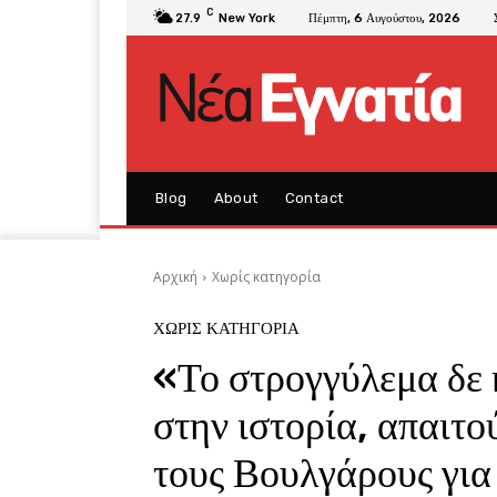
C
27.9
New York
Πέμπτη, 6 Αυγούστου, 2026
Blog
About
Contact
Αρχική
Χωρίς κατηγορία
ΧΩΡΊΣ ΚΑΤΗΓΟΡΊΑ
«Το στρογγύλεμα δε 
στην ιστορία, απαιτ
τους Βουλγάρους για