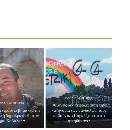
ΧΩΡΊΣ ΚΑΤΗΓΟΡΊΑ
ΡΊΣ ΚΑΤΗΓΟΡΊΑ
«Κανείς δεν πειράζει αυτή την
 τεράστιο βήμα για την
κατηγορία των βανδάλων, τους
ακή δημοκρατία» στον
φοβούνται; Παραδέχονται ότι
ήμο Καβάλας»
ηττηθήκανε;