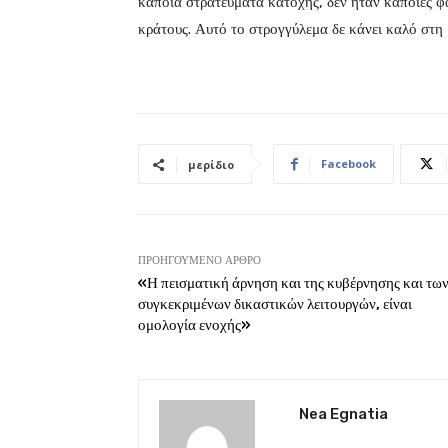
κάποια στρατεύματα κατοχής, δεν ήταν κάποιες φα
κράτους. Αυτό το στρογγύλεμα δε κάνει καλό στη 
Facebook
μερίδιο
ΠΡΟΗΓΟΎΜΕΝΟ ΆΡΘΡΟ
«Η πεισματική άρνηση και της κυβέρνησης και τω
συγκεκριμένων δικαστικών λειτουργών, είναι
ομολογία ενοχής»
Nea Egnatia