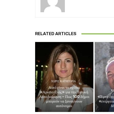
RELATED ARTICLES
ΧΩΡΊΣ ΚΑΤΗΓΟΡΊΑ
Αυτό είναι το σχέδιο
ΧΩ
«Αριστοτέλης» για την Τοπική
Αυτοδιοίκηση – Πως 100 δήμοι
«Έγινε ένα
μπορούν να ξαναγίνουν
«ενεργει
αυτόνομοι
δ