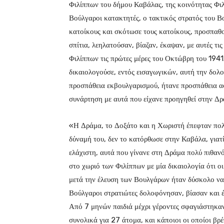
Φιλίππων του δήμου Καβάλας, της κοινότητας Φιλ
Βούλγαροι κατακτητές, ο τακτικός στρατός του Β
κατοίκους και σκότωσε τους κατοίκους, προσπαθ
σπίτια, λεηλατούσαν, βίαζαν, έκαψαν, με αυτές τι
Φιλίππων τις πρώτες μέρες του Οκτώβρη του 1941.
δικαιολογούσε, εντός εισαγωγικών, αυτή την δολ
προσπάθεια εκβουλγαρισμού, ήτανε προσπάθεια αφ
συνάρτηση με αυτά που είχανε προηγηθεί στην Δρ
«Η Δράμα, το Δοξάτο και η Χωριστή έπεφταν πολύ
δύναμή του, δεν το κατόρθωσε στην Καβάλα, γιατ
ελάχιστη, αυτά που γίνανε στη Δράμα πολύ πιθαν
στο χωριό των Φιλίππων με μία δικαιολογία ότι ο
μετά την έλευση των Βουλγάρων ήταν δύσκολο να 
Βούλγαροι στρατιώτες δολοφόνησαν, βίασαν και έ
Από 7 μηνών παιδιά μέχρι γέροντες σφαγιάστηκα
συνολικά για 27 άτομα, και κάποιοι οι οποίοι βρ