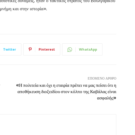
σιστικές δυνάμεις, ήταν ο τακτικός στρατός του Βουλγαρικού
μνήμη και στην ιστορία».
Twitter
Pinterest
WhatsApp
ΕΠΌΜΕΝΟ ΆΡΘΡΟ
ν
«Η πολιτεία και όχι η εταιρία πρέπει να μας πείσει ότι η
αποθήκευση διοξειδίου στον κόλπο της Καβάλας είναι
ασφαλής»