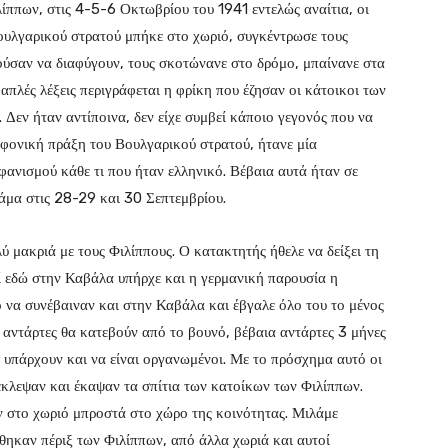
ίππων, στις 4-5-6 Οκτωβρίου του 1941 εντελώς αναίτια, οι
ουλγαρικού στρατού μπήκε στο χωριό, συγκέντρωσε τους
ούσαν να διαφύγουν, τους σκοτώνανε στο δρόμο, μπαίνανε στα
ς απλές λέξεις περιγράφεται η φρίκη που έζησαν οι κάτοικοι των
 Δεν ήταν αντίποινα, δεν είχε συμβεί κάποιο γεγονός που να
οφονική πράξη του Βουλγαρικού στρατού, ήτανε μία
ανισμού κάθε τι που ήταν ελληνικό. Βέβαια αυτά ήταν σε
άμα στις 28-29 και 30 Σεπτεμβρίου.
 μακριά με τους Φιλίππους. Ο κατακτητής ήθελε να δείξει τη
ί εδώ στην Καβάλα υπήρχε και η γερμανική παρουσία η
ό να συνέβαιναν και στην Καβάλα και έβγαλε όλο του το μένος
ι αντάρτες θα κατεβούν από το βουνό, βέβαια αντάρτες 3 μήνες
υπάρχουν και να είναι οργανωμένοι. Με το πρόσχημα αυτό οι
κλεψαν και έκαψαν τα σπίτια των κατοίκων των Φιλίππων.
ν στο χωριό μπροστά στο χώρο της κοινότητας. Μιλάμε
έθηκαν πέριξ των Φιλίππων, από άλλα χωριά και αυτοί