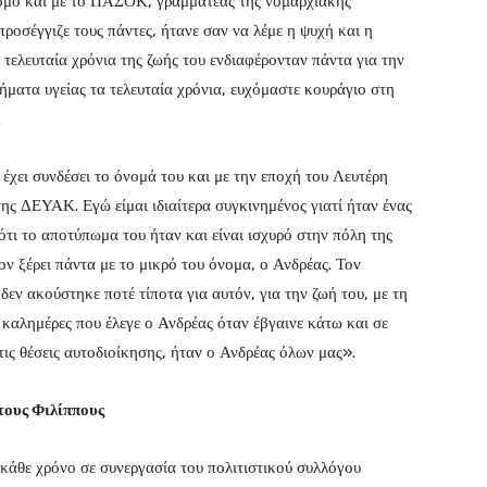
όσμο και με το ΠΑΣΟΚ, γραμματέας της νομαρχιακής
οσέγγιζε τους πάντες, ήτανε σαν να λέμε η ψυχή και η
ελευταία χρόνια της ζωής του ενδιαφέρονταν πάντα για την
ήματα υγείας τα τελευταία χρόνια, ευχόμαστε κουράγιο στη
.
έχει συνδέσει το όνομά του και με την εποχή του Λευτέρη
ης ΔΕΥΑΚ. Εγώ είμαι ιδιαίτερα συγκινημένος γιατί ήταν ένας
τι το αποτύπωμα του ήταν και είναι ισχυρό στην πόλη της
ον ξέρει πάντα με το μικρό του όνομα, ο Ανδρέας. Τον
δεν ακούστηκε ποτέ τίποτα για αυτόν, για την ζωή του, με τη
καλημέρες που έλεγε ο Ανδρέας όταν έβγαινε κάτω και σε
τις θέσεις αυτοδιοίκησης, ήταν ο Ανδρέας όλων μας».
τους Φιλίππους
κάθε χρόνο σε συνεργασία του πολιτιστικού συλλόγου