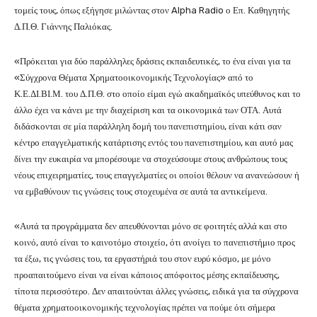
τομείς τους, όπως εξήγησε μιλώντας στον Alpha Radio ο Επ. Καθηγητής
Δ.Π.Θ. Γιάννης Παλιόκας.
«Πρόκειται για δύο παράλληλες δράσεις εκπαιδευτικές, το ένα είναι για τα
«Σύγχρονα Θέματα Χρηματοοικονομικής Τεχνολογίας» από το
Κ.Ε.ΔΙ.ΒΙ.Μ. του Δ.Π.Θ. στο οποίο είμαι εγώ ακαδημαϊκός υπεύθυνος και το
άλλο έχει να κάνει με την διαχείριση και τα οικονομικά των ΟΤΑ. Αυτά
διδάσκονται σε μία παράλληλη δομή του πανεπιστημίου, είναι κάτι σαν
κέντρο επαγγελματικής κατάρτισης εντός του πανεπιστημίου, και αυτό μας
δίνει την ευκαιρία να μπορέσουμε να στοχεύσουμε στους ανθρώπους τους
νέους επιχειρηματίες, τους επαγγελματίες οι οποίοι θέλουν να ανανεώσουν ή
να εμβαθύνουν τις γνώσεις τους στοχευμένα σε αυτά τα αντικείμενα.
«Αυτά τα προγράμματα δεν απευθύνονται μόνο σε φοιτητές αλλά και στο
κοινό, αυτό είναι το καινοτόμο στοιχείο, ότι ανοίγει το πανεπιστήμιο προς
τα έξω, τις γνώσεις του, τα εργαστήριά του στον ευρύ κόσμο, με μόνο
προαπαιτούμενο είναι να είναι κάποιος απόφοιτος μέσης εκπαίδευσης,
τίποτα περισσότερο. Δεν απαιτούνται άλλες γνώσεις, ειδικά για τα σύγχρονα
θέματα χρηματοοικονομικής τεχνολογίας πρέπει να πούμε ότι σήμερα