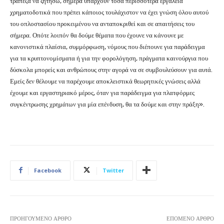
τράπεζα να ζητήσω, σήμερα υπάρχουν τόσα περισσότερα εργαλεία
χρηματοδοτικά που πρέπει κάποιος τουλάχιστον να έχει γνώση όλου αυτού
του οπλοστασίου προκειμένου να ανταποκριθεί και σε απαιτήσεις του
σήμερα. Οπότε λοιπόν θα δούμε θέματα που έχουνε να κάνουνε με
κανονιστικά πλαίσια, συμμόρφωση, νόμους που διέπουνε για παράδειγμα
για τα κρυπτονομίσματα ή για την φορολόγηση, πράγματα καινούργια που
δύσκολα μπορείς και ανθρώπους στην αγορά να σε συμβουλεύσουν για αυτά.
Εμείς δεν θέλουμε να παρέχουμε αποκλειστικά θεωρητικές γνώσεις αλλά
έχουμε και εργαστηριακό μέρος, όταν για παράδειγμα για πλατφόρμες
συγκέντρωσης χρημάτων για μία επένδυση, θα τα δούμε και στην πράξη».
Facebook
Twitter
ΠΡΟΗΓΟΎΜΕΝΟ ΆΡΘΡΟ
ΕΠΌΜΕΝΟ ΆΡΘΡΟ