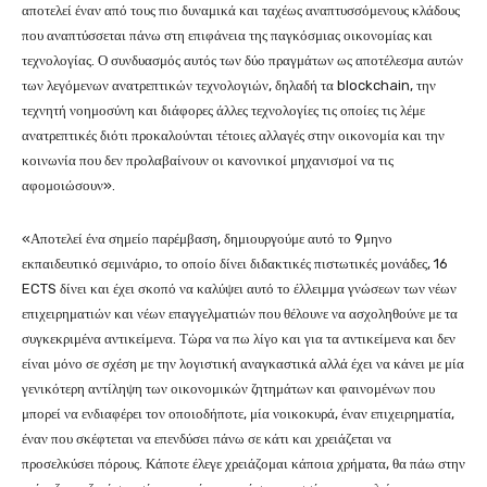
αποτελεί έναν από τους πιο δυναμικά και ταχέως αναπτυσσόμενους κλάδους
που αναπτύσσεται πάνω στη επιφάνεια της παγκόσμιας οικονομίας και
τεχνολογίας. Ο συνδυασμός αυτός των δύο πραγμάτων ως αποτέλεσμα αυτών
των λεγόμενων ανατρεπτικών τεχνολογιών, δηλαδή τα blockchain, την
τεχνητή νοημοσύνη και διάφορες άλλες τεχνολογίες τις οποίες τις λέμε
ανατρεπτικές διότι προκαλούνται τέτοιες αλλαγές στην οικονομία και την
κοινωνία που δεν προλαβαίνουν οι κανονικοί μηχανισμοί να τις
αφομοιώσουν».
«Αποτελεί ένα σημείο παρέμβαση, δημιουργούμε αυτό το 9μηνο
εκπαιδευτικό σεμινάριο, το οποίο δίνει διδακτικές πιστωτικές μονάδες, 16
ECTS δίνει και έχει σκοπό να καλύψει αυτό το έλλειμμα γνώσεων των νέων
επιχειρηματιών και νέων επαγγελματιών που θέλουνε να ασχοληθούνε με τα
συγκεκριμένα αντικείμενα. Τώρα να πω λίγο και για τα αντικείμενα και δεν
είναι μόνο σε σχέση με την λογιστική αναγκαστικά αλλά έχει να κάνει με μία
γενικότερη αντίληψη των οικονομικών ζητημάτων και φαινομένων που
μπορεί να ενδιαφέρει τον οποιοδήποτε, μία νοικοκυρά, έναν επιχειρηματία,
έναν που σκέφτεται να επενδύσει πάνω σε κάτι και χρειάζεται να
προσελκύσει πόρους. Κάποτε έλεγε χρειάζομαι κάποια χρήματα, θα πάω στην