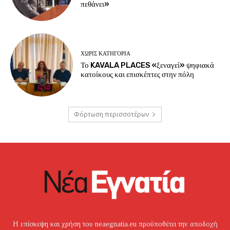
πεθάνει»
ΧΩΡΊΣ ΚΑΤΗΓΟΡΊΑ
Το KAVALA PLACES «ξεναγεί» ψηφιακά
κατοίκους και επισκέπτες στην πόλη
Φόρτωση περισσοτέρων
Η επίσκεψη και χρήση του neaegnatia.eu προϋποθέτει την αποδοχή