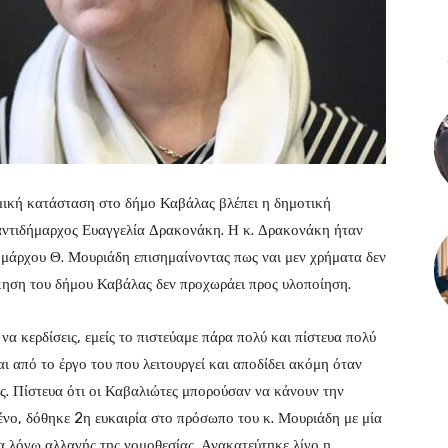
μική κατάσταση στο δήμο Καβάλας βλέπει η δημοτική
αντιδήμαρχος Ευαγγελία Δρακονάκη. Η κ. Δρακονάκη ήταν
δημάρχου Θ. Μουριάδη επισημαίνοντας πως ναι μεν χρήματα δεν
ίκηση του δήμου Καβάλας δεν προχωράει προς υλοποίηση.
να κερδίσεις, εμείς το πιστεύαμε πάρα πολύ και πίστευα πολύ
αι από το έργο του που λειτουργεί και αποδίδει ακόμη όταν
ες. Πίστευα ότι οι Καβαλιώτες μπορούσαν να κάνουν την
ένο, δόθηκε 2η ευκαιρία στο πρόσωπο του κ. Μουριάδη με μία
α λόγω αλλαγής της νομοθεσίας. Ανακατεύτηκε λίγο η