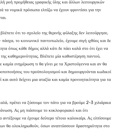
λή ροή προμήθειας γραφικής ύλης και άλλων λειτουργικών
τά τα νομικά πρόσωπα ελπίζω να έχουν φροντίσει για την
ται.
λέπετε ότι το σχολείο της θερινής φύλαξης δεν λειτούργησε,
 πάσχα, το κοινωνικό παντοπωλείο, έχουμε σιγή ιχθύος και δε
ότητα όπως κάθε δήμος αλλά κάτι δε πάει καλά στο ότι έχει να
 της καθημερινότητας. Βλέπετε μία καθυστέρηση παντού,
ε καμία ενημέρωση τι θα γίνει με τα Χριστούγεννα και αν θα
τροποποιήσεις του προϋπολογισμού και δημιουργούνται κωδικοί
 και αυτό δείχνει μια αταξία και καμία προνοητικότητα για τα
αλά, πρέπει να ξύσουμε τον πάτο για να βρούμε 2-3 χιλιάρικα
γάνωση. Ας μη πιάσουμε το κυκλοφοριακό και ότι
α αντέξουμε να έχουμε δεύτερο τέτοιο καλοκαίρι. Ας ελπίσουμε
ρέων θα ολοκληρωθούν, όσων αναπτύσσουν δραστηριότητα στο