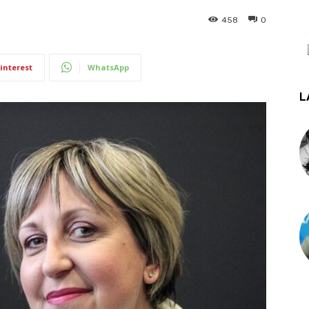
458
0
interest
WhatsApp
L