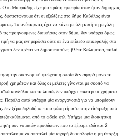
 Ο κ. Μουριάδης είχε μία πρώτη εμπειρία όταν ήταν δήμαρχος
, διαπιστώνουμε ότι οι εξελίξεις στο δήμο Καβάλας είναι
αρκτες. Το ανύπαρκτες έχει να κάνει με όλη αυτή τη μεγάλη
ό τις προηγούμενες διοικήσεις στον δήμο, δεν υπάρχει όμως
ν τιμή να μας ενημερώσει ούτε σε ένα επίπεδο επικεφαλής στο
άγματα δεν πρέπει να δημοσιευτούνε, βλέπε Καλαμιτσα, παλιό
ήτηση την οικονομική φτώχεια η οποία δεν αφορά μόνο το
σροή χρημάτων και όλες οι μελέτες γίνονται με σκοπό να
αϊκά κονδύλια και τα λοιπά, δεν υπάρχει εσωτερικά χρήματα
ς. Παρόλα αυτά υπάρχει μία ανοργανοσιά για να μπορέσουν
ς, δεν ξέρω δηλαδή σε ποια φάση είμαστε στην είσπραξη από
απεζοκαθίσματα, από το ωδείο κτλ. Υπήρχε μια διοικητική
ρόφηση των νομικών προσώπων, που το ξέραμε εδώ και 2
αποτέλεσμα να αποτελεί μία ισχυρή δικαιολογία η μη ύπαρξη