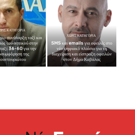
ΡΊΣ ΚΑΤΗΓΟΡΊΑ
ΧΩΡΊΣ ΚΑΤΗΓΟΡΊΑ
για συνύπαρξη ταξί και
μπας του αστικού στην
SMS και emails για οφειλές στο
 ταξί 36-60 για την
νέο ψηφιακό πλαίσιο για τη
οσυμφόρηση της
διαχείριση και είσπραξη οφειλών
ουντουριώτου
στον Δήμο Καβάλας