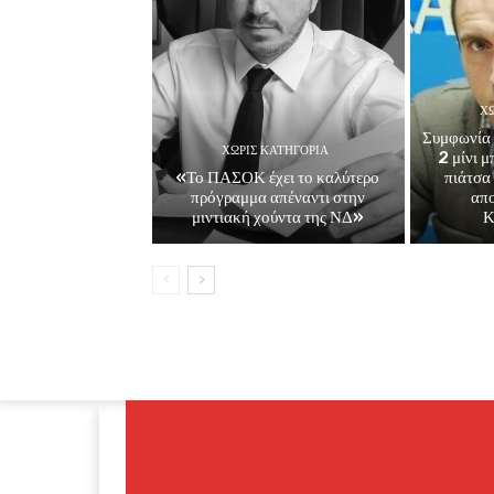
ΧΩ
Συμφωνία 
ΧΩΡΊΣ ΚΑΤΗΓΟΡΊΑ
2 μίνι 
«Το ΠΑΣΟΚ έχει το καλύτερο
πιάτσα
πρόγραμμα απέναντι στην
απ
μιντιακή χούντα της ΝΔ»
Κ