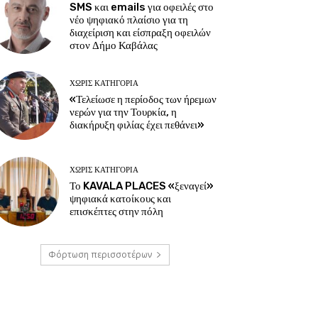
SMS και emails για οφειλές στο
νέο ψηφιακό πλαίσιο για τη
διαχείριση και είσπραξη οφειλών
στον Δήμο Καβάλας
ΧΩΡΊΣ ΚΑΤΗΓΟΡΊΑ
«Τελείωσε η περίοδος των ήρεμων
νερών για την Τουρκία, η
διακήρυξη φιλίας έχει πεθάνει»
ΧΩΡΊΣ ΚΑΤΗΓΟΡΊΑ
Το KAVALA PLACES «ξεναγεί»
ψηφιακά κατοίκους και
επισκέπτες στην πόλη
Φόρτωση περισσοτέρων