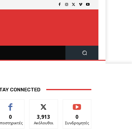
TAY CONNECTED
0
3,913
0
ποστηρικτές
Ακόλουθοι
Συνδρομητές