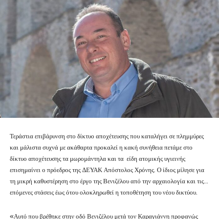
Τεράστια επιβάρυνση στο δίκτυο αποχέτευσης που καταλήγει σε πλημμύρες
και μάλιστα συχνά με ακάθαρτα προκαλεί η κακή συνήθεια πετάμε στο
δίκτυο αποχέτευσης τα μωρομάντηλα και τα είδη ατομικής υγιεινής
επισημαίνει ο πρόεδρος της ΔΕΥΑΚ Απόστολος Χρόνης. Ο ίδιος μίλησε για
τη μικρή καθυστέρηση στο έργο της Βενιζέλου από την αρχαιολογία και τις…
επόμενες στάσεις έως ότου ολοκληρωθεί η τοποθέτηση του νέου δικτύου.
«Αυτό που βρέθηκε στην οδό Βενιζέλου μετά τον Καραγιάννη προφανώς