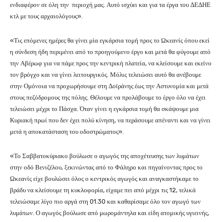
ενδιαφέρον σε όλη την περιοχή μας. Αυτό ισχύει και για τα έργα του ΔΕΔΗΕ
κτλ με τους αρχαιολόγους».
«Τις επόμενες ημέρες θα γίνει μία εγκάρσια τομή προς το Ωκεανίς όπου εκεί
η σύνδεση ήδη περιμένει από το προηγούμενο έργο και μετά θα φύγουμε από
την Αβέρωφ για να πάμε προς την κεντρική πλατεία, να κλείσουμε και εκείνο
τον βρόγχο και να γίνει λειτουργικός. Μόλις τελειώσει αυτό θα ανέβουμε
στην Ομόνοια να προχωρήσουμε στη Δοϊράνης έως την Αστυνομία και μετά
στους πεζόδρομους της πόλης. Θέλουμε να προλάβουμε το έργο όλο να έχει
τελειώσει μέχρι το Πάσχα. Όταν γίνει η εγκάρσια τομή θα σκάψουμε μια
Κυριακή πρωί που δεν έχει πολύ κίνηση, να περάσουμε απέναντι και να γίνει
μετά η αποκατάσταση του οδοστρώματος».
«Το Σαββατοκύριακο βούλωσε ο αγωγός της αποχέτευσης των λυμάτων
στην οδό Βενιζέλου, ξεκινώντας από το Φάληρο και πηγαίνοντας προς το
Ωκεανίς είχε βουλώσει όλος ο κεντρικός αγωγός και αναγκαστήκαμε το
βράδυ να κλείσουμε τη κυκλοφορία, είχαμε πει από μέχρι τις 12, τελικά
τελειώσαμε λίγο πιο αργά στη 01.30 και καθαρίσαμε όλο τον αγωγό των
λυμάτων. Ο αγωγός βούλωσε από μωρομάντηλα και είδη ατομικής υγιεινής,