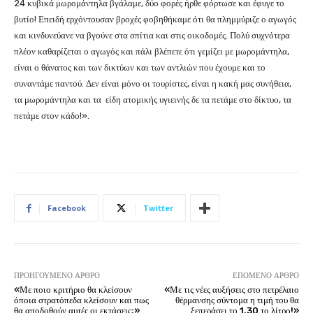
24 κυβικά μωρομάντηλα βγάλαμε, δύο φορές ήρθε φόρτωσε και έφυγε το
βυτίο! Επειδή ερχόντουσαν βροχές φοβηθήκαμε ότι θα πλημμύριζε ο αγωγός
και κινδυνεύανε να βγούνε στα σπίτια και στις οικοδομές. Πολύ συχνότερα
πλέον καθαρίζεται ο αγωγός και πάλι βλέπετε ότι γεμίζει με μωρομάντηλα,
είναι ο θάνατος και των δικτύων και των αντλιών που έχουμε και το
συναντάμε παντού. Δεν είναι μόνο οι τουρίστες, είναι η κακή μας συνήθεια,
τα μωρομάντηλα και τα είδη ατομικής υγιεινής δε τα πετάμε στο δίκτυο, τα
πετάμε στον κάδο!».
Facebook
Twitter
ΠΡΟΗΓΟΎΜΕΝΟ ΆΡΘΡΟ
ΕΠΌΜΕΝΟ ΆΡΘΡΟ
«Με ποιο κριτήριο θα κλείσουν
«Με τις νέες αυξήσεις στο πετρέλαιο
όποια στρατόπεδα κλείσουν και πως
θέρμανσης σύντομα η τιμή του θα
θα αποδοθούν αυτές οι εκτάσεις;»
ξεπεράσει το 1.30 το λίτρο!»