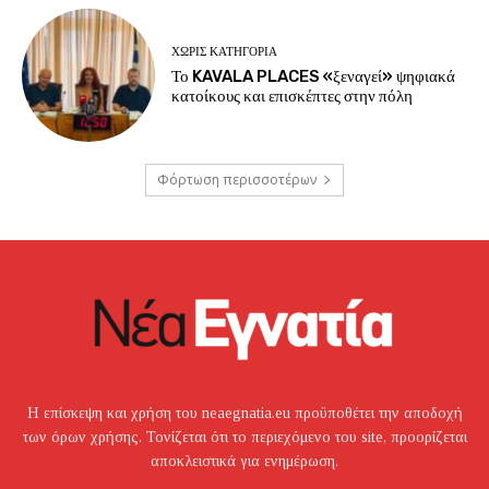
ΧΩΡΊΣ ΚΑΤΗΓΟΡΊΑ
Το KAVALA PLACES «ξεναγεί» ψηφιακά
κατοίκους και επισκέπτες στην πόλη
Φόρτωση περισσοτέρων
Η επίσκεψη και χρήση του neaegnatia.eu προϋποθέτει την αποδοχή
των όρων χρήσης. Τονίζεται ότι το περιεχόμενο του site, προορίζεται
αποκλειστικά για ενημέρωση.