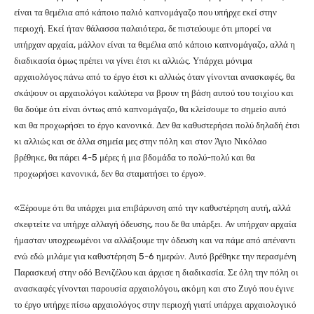
είναι τα θεμέλια από κάποιο παλιό καπνομάγαζο που υπήρχε εκεί στην
περιοχή. Εκεί ήταν θάλασσα παλαιότερα, δε πιστεύουμε ότι μπορεί να
υπήρχαν αρχαία, μάλλον είναι τα θεμέλια από κάποιο καπνομάγαζο, αλλά η
διαδικασία όμως πρέπει να γίνει έτσι κι αλλιώς. Υπάρχει μόνιμα
αρχαιολόγος πάνω από το έργο έτσι κι αλλιώς όταν γίνονται ανασκαφές, θα
σκάψουν οι αρχαιολόγοι καλύτερα να βρουν τη βάση αυτού του τοιχίου και
θα δούμε ότι είναι όντως από καπνομάγαζο, θα κλείσουμε το σημείο αυτό
και θα προχωρήσει το έργο κανονικά. Δεν θα καθυστερήσει πολύ δηλαδή έτσι
κι αλλιώς και σε άλλα σημεία μες στην πόλη και στον Άγιο Νικόλαο
βρέθηκε, θα πάρει 4-5 μέρες ή μια βδομάδα το πολύ-πολύ και θα
προχωρήσει κανονικά, δεν θα σταματήσει το έργο».
«Ξέρουμε ότι θα υπάρχει μια επιβάρυνση από την καθυστέρηση αυτή, αλλά
σκεφτείτε να υπήρχε αλλαγή όδευσης, που δε θα υπάρξει. Αν υπήρχαν αρχαία
ήμασταν υποχρεωμένοι να αλλάξουμε την όδευση και να πάμε από απέναντι
ενώ εδώ μιλάμε για καθυστέρηση 5-6 ημερών. Αυτό βρέθηκε την περασμένη
Παρασκευή στην οδό Βενιζέλου και άρχισε η διαδικασία. Σε όλη την πόλη οι
ανασκαφές γίνονται παρουσία αρχαιολόγου, ακόμη και στο Ζυγό που έγινε
το έργο υπήρχε πίσω αρχαιολόγος στην περιοχή γιατί υπάρχει αρχαιολογικό