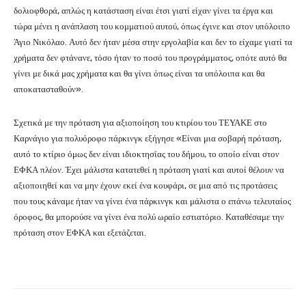
δολιοφθορά, απλώς η κατάσταση είναι έτσι γιατί είχαν γίνει τα έργα και
τώρα μένει η ανάπλαση του κομματιού αυτού, όπως έγινε και στον υπόλοιπο
Άγιο Νικόλαο. Αυτό δεν ήταν μέσα στην εργολαβία και δεν το είχαμε γιατί τα
χρήματα δεν φτάνανε, τόσο ήταν το ποσό του προγράμματος, οπότε αυτό θα
γίνει με δικά μας χρήματα και θα γίνει όπως είναι τα υπόλοιπα και θα
αποκατασταθούν».
Σχετικά με την πρόταση για αξιοποίηση του κτιρίου του ΤΕΥΑΚΕ στο
Καρνάγιο για πολυόροφο πάρκινγκ εξήγησε «Είναι μια σοβαρή πρόταση,
αυτό το κτίριο όμως δεν είναι ιδιοκτησίας του δήμου, το οποίο είναι στον
ΕΦΚΑ πλέον. Έχει μάλιστα κατατεθεί η πρόταση γιατί και αυτοί θέλουν να
αξιοποιηθεί και να μην έχουν εκεί ένα κουφάρι, σε μια από τις προτάσεις
που τους κάναμε ήταν να γίνει ένα πάρκινγκ και μάλιστα ο επάνω τελευταίος
όροφος, θα μπορούσε να γίνει ένα πολύ ωραίο εστιατόριο. Καταθέσαμε την
πρόταση στον ΕΦΚΑ και εξετάζεται.