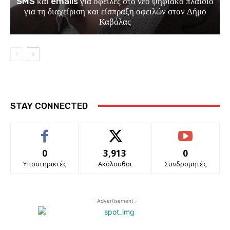
SMS και emails για οφειλές στο νέο ψηφιακό πλαίσιο
για τη διαχείριση και είσπραξη οφειλών στον Δήμο
Καβάλας
STAY CONNECTED
0
3,913
0
Υποστηρικτές
Ακόλουθοι
Συνδρομητές
- Advertisement -