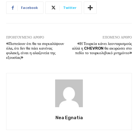
Facebook
Twitter
ΠΡΟΗΓΟΎΜΕΝΟ ΆΡΘΡΟ
ΕΠΌΜΕΝΟ ΆΡΘΡΟ
«Πιστεύουν ότι θα τα συγκαλύψουν
«Η Τουρκία κάνει λεονταρισμούς
όλα, ότι δεν θα πάει κανένας
αλλά η CHEVRON θα ακυρώσει στο
φυλακή, είναι η αλαζονεία της
πεδίο το τουρκολιβυκό μνημόνιο»
εξουσίας»
Nea Egnatia