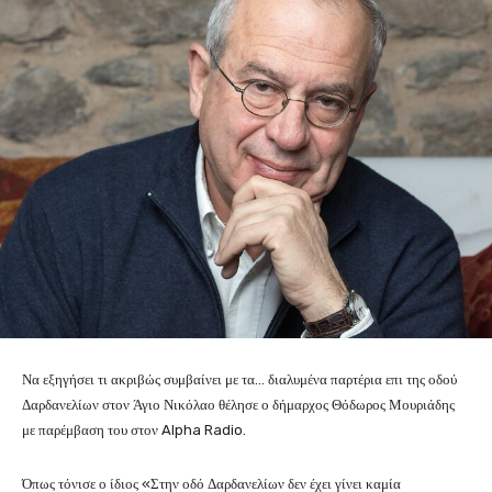
Να εξηγήσει τι ακριβώς συμβαίνει με τα… διαλυμένα παρτέρια επι της οδού
Δαρδανελίων στον Άγιο Νικόλαο θέλησε ο δήμαρχος Θόδωρος Μουριάδης
με παρέμβαση του στον Alpha Radio.
Όπως τόνισε ο ίδιος «Στην οδό Δαρδανελίων δεν έχει γίνει καμία