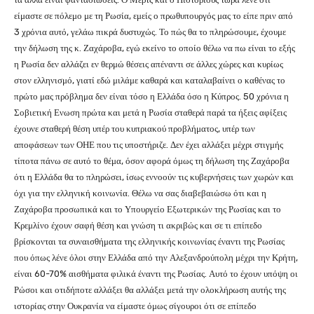
είμαστε σε πόλεμο με τη Ρωσία, εμείς ο πρωθυπουργός μας το είπε πριν από
3 χρόνια αυτό, γελάω πικρά δυστυχώς. Το πώς θα το πληρώσουμε, έχουμε
την δήλωση της κ. Ζαχάροβα, εγώ εκείνο το οποίο θέλω να πω είναι το εξής
η Ρωσία δεν αλλάζει εν θερμώ θέσεις απέναντι σε άλλες χώρες και κυρίως
στον ελληνισμό, γιατί εδώ μιλάμε καθαρά και καταλαβαίνει ο καθένας το
πρώτο μας πρόβλημα δεν είναι τόσο η Ελλάδα όσο η Κύπρος. 50 χρόνια η
Σοβιετική Ενωση πρώτα και μετά η Ρωσία σταθερά παρά τα ήξεις αφίξεις
έχουνε σταθερή θέση υπέρ του κυπριακού προβλήματος, υπέρ των
αποφάσεων των ΟΗΕ που τις υποστήριζε. Δεν έχει αλλάξει μέχρι στιγμής
τίποτα πάνω σε αυτό το θέμα, όσον αφορά όμως τη δήλωση της Ζαχάροβα
ότι η Ελλάδα θα το πληρώσει, ίσως εννοούν τις κυβερνήσεις των χωρών και
όχι για την ελληνική κοινωνία. Θέλω να σας διαβεβαιώσω ότι και η
Ζαχάροβα προσωπικά και το Υπουργείο Εξωτερικών της Ρωσίας και το
Κρεμλίνο έχουν σαφή θέση και γνώση τι ακριβώς και σε τι επίπεδο
βρίσκονται τα συναισθήματα της ελληνικής κοινωνίας έναντι της Ρωσίας
που όπως λένε όλοι στην Ελλάδα από την Αλεξανδρούπολη μέχρι την Κρήτη,
είναι 60-70% αισθήματα φιλικά έναντι της Ρωσίας. Αυτό το έχουν υπόψη οι
Ρώσοι και οτιδήποτε αλλάξει θα αλλάξει μετά την ολοκλήρωση αυτής της
ιστορίας στην Ουκρανία να είμαστε όμως σίγουροι ότι σε επίπεδο