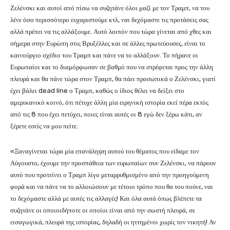
Ζελένσκι και αυτοί από πίσω να συζητάνε όλοι μαζί με τον Τραμπ, να του
λένε όσο περισσότερο ευχαριστούμε κτλ, ναι δεχόμαστε τις προτάσεις σας
αλλά πρέπει να τις αλλάξουμε. Αυτό λοιπόν που τώρα γίνεται από χθες και
σήμερα στην Ευρώπη στις Βρυξέλλες και σε άλλες πρωτεύουσες, είναι το
καινούργιο σχέδιο του Τραμπ και πάνε να το αλλάξουν. Το πήρανε οι
Ευρωπαίοι και το διαμόρφωσαν σε βαθμό που να στρέφεται προς την άλλη
πλευρά και θα πάνε τώρα στον Τραμπ, θα πάει προσωπικά ο Ζελένσκι, γιατί
έχει βάλει dead line ο Τραμπ, καθώς ο ίδιος θέλει να δείξει στο
αμερικανικό κοινό, ότι πέτυχε άλλη μία ειρηνική ιστορία εκεί πέρα εκτός
από τις 8 που έχει πετύχει, ποιες είναι αυτές οι 8 εγώ δεν ξέρω κάτι, αν
ξέρετε εσείς να μου πείτε.
«Ξαναγίνεται τώρα μία επανάληψη αυτού του θέματος που είδαμε τον
Αύγουστο, έχουμε την προσπάθεια των ευρωπαίων συν Ζελένσκι, να πάρουν
αυτό που προτείνει ο Τραμπ λίγο μεταρρυθμισμένο από την προηγούμενη
φορά και να πάνε να το αλλοιώσουν με τέτοιο τρόπο που θα του πούνε, ναι
το δεχόμαστε αλλά με αυτές τις αλλαγές! Και όλα αυτά όπως βλέπετε τα
συζητάνε οι οποιοιδήποτε οι οποίοι είναι από την σωστή πλευρά, σε
εισαγωγικά, πλευρά της ιστορίας, δηλαδή οι ηττημένοι χωρίς τον νικητή! Αν