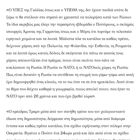
«Ο ΥΠΕΞ της Γαλλίας όπως και ο ΥΠΕΘΑ της, δεν έχουν παιδιά οπότε δε
ξέρω τι θα στείλουν στο στρατό αν χρειαστεί να πολεμήσει κατά των Ρώσων.
Τα ίδια ακριβώς μας έλεγε την περασμένη εβδομάδα ο Πιστόριους, ο σκληρός
υπουργός Άμυνας της Γερμανίας όπως και ο Μέρτς ότι περνάμε το τελευταίο
ειρηνικό χειμώνα και τα λοιπά. Μάλιστα όλα τα κανάλια τα καθώς πρέπει,
δείχνουν χάρτες από την Πολωνία, την Φιλανδία, την Εσθονία, τη Ρουμανία
και τα λοιπά όμως κανείς δόλιος δε σκέφτεται ότι πάνω σε αυτούς τους
χάρτες απεικονίζεται ένα πράγμα, ποιοι είναι εκείνοι που πάνε να
κυκλώσουν τη Ρωσία; Η Ρωσία το ΝΑΤΟ, ή οι ΝΑΤΟικές χώρες τη Ρωσία;
Πως είναι δυνατόν η Ρωσία να επιτίθεται τη στιγμή που γύρω-γύρω από αυτή
έχει δημιουργηθεί ένας κλοιός, να το πω έτσι να σε ένα ημικύκλιο; Αυτό είναι
το θέμα που δείχνει καθαρά η γεωγραφία, ποιος απειλεί ποιον, που ήταν το
ΝΑΤΟ πριν από 20 χρόνια και που έχει βρεθεί τώρα».
«Ο πρόεδρος Τραμπ μέσα από τον συνήθη τρόπο του τον χολιγουντιανό
έδωσε στη δημοσιότητα, διέρρευσε στη δημοσιότητα, μέσα από διάφορα
έντυπα και καθώς πρέπει κανάλια, ένα σχέδιο ειρήνευσης στον πόλεμο στην
Ουκρανία. Βγαίνει ο Πούτιν ένα 24ωρο μετά και λέει αυτό είναι το σχέδιο