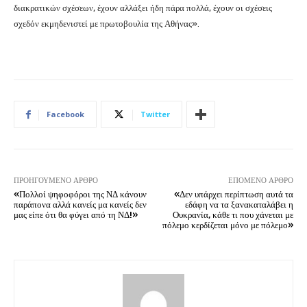
διακρατικών σχέσεων, έχουν αλλάξει ήδη πάρα πολλά, έχουν οι σχέσεις
σχεδόν εκμηδενιστεί με πρωτοβουλία της Αθήνας».
Facebook
Twitter
ΠΡΟΗΓΟΎΜΕΝΟ ΆΡΘΡΟ
ΕΠΌΜΕΝΟ ΆΡΘΡΟ
«Πολλοί ψηφοφόροι της ΝΔ κάνουν
«Δεν υπάρχει περίπτωση αυτά τα
παράπονα αλλά κανείς μα κανείς δεν
εδάφη να τα ξανακαταλάβει η
μας είπε ότι θα φύγει από τη ΝΔ!»
Ουκρανία, κάθε τι που χάνεται με
πόλεμο κερδίζεται μόνο με πόλεμο»