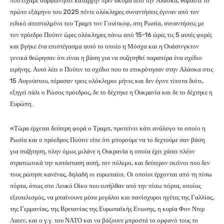
που είχαμε συμφωνήσει καταρχήν πριν ακόμα από την Αλάσκα, θυμάστε το
πρώτο εξάμηνο του 2025 πέντε ολόκληρες συναντήσεις έγιναν από τον
ειδικό απεσταλμένο του Τραμπ τον Γουίτκοφ, στη Ρωσία, συναντήσεις με
τον πρόεδρο Πούτιν ώρες ολόκληρες πάνω από 15-16 ώρες τις 5 αυτές φορές
και βγήκε ένα επιστέγασμα αυτό το οποίο η Μόσχα και η Ουάσινγκτον
γενικά θεώρησαν ότι είναι η βάση για να συζητηθεί παραπέρα ένα σχέδιο
ειρήνης. Αυτό λέει ο Πούτιν το σχέδιο που το επικρότησαν στην Αλάσκα στις
15 Αυγούστου, πέρασαν τρεις ολόκληροι μήνες και δεν έγινε τίποτα διότι,
εξηγεί πάλι ο Ρώσος πρόεδρος, δε το δέχτηκε η Ουκρανία και δε το δέχτηκε η
Ευρώπη.
«Τώρα έρχεται δεύτερη φορά ο Τραμπ, προτείνει κάτι ανάλογο το οποίο η
Ρωσία και ο πρόεδρος Πούτιν είπε ότι μπορούμε να το δεχτούμε σαν βάση
για συζήτηση, πλην όμως μιλάνε η Ουκρανία η οποία έχει χάσει πλέον
στρατιωτικά την κατάσταση αυτή, τον πόλεμο, και δεύτερον εκείνοι που δεν
τους ρώτησε κανένας, δηλαδή οι ευρωπαίοι. Οι οποίοι έρχονται από τη πίσω
πόρτα, όπως στο Λευκό Οίκο που εισήλθαν από την πίσω πόρτα, οποίος
εξευτελισμός, να μπαίνουνε μέσα μεγάλοι και πανίσχυροι ηγέτες της Γαλλίας,
της Γερμανίας, της Βρετανίας της Ευρωπαϊκής Ενωσης, η κυρία Φον Ντερ
Λαιεν, και ο γ.γ. του ΝΑΤΟ και να βάζουνε μπροστά το ορφανό τους το