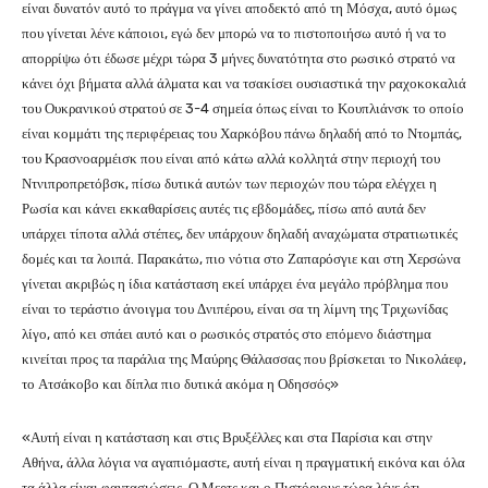
είναι δυνατόν αυτό το πράγμα να γίνει αποδεκτό από τη Μόσχα, αυτό όμως
που γίνεται λένε κάποιοι, εγώ δεν μπορώ να το πιστοποιήσω αυτό ή να το
απορρίψω ότι έδωσε μέχρι τώρα 3 μήνες δυνατότητα στο ρωσικό στρατό να
κάνει όχι βήματα αλλά άλματα και να τσακίσει ουσιαστικά την ραχοκοκαλιά
του Ουκρανικού στρατού σε 3-4 σημεία όπως είναι το Κουπλιάνσκ το οποίο
είναι κομμάτι της περιφέρειας του Χαρκόβου πάνω δηλαδή από το Ντομπάς,
του Κρασνοαρμέισκ που είναι από κάτω αλλά κολλητά στην περιοχή του
Ντνιπροπρετόβσκ, πίσω δυτικά αυτών των περιοχών που τώρα ελέγχει η
Ρωσία και κάνει εκκαθαρίσεις αυτές τις εβδομάδες, πίσω από αυτά δεν
υπάρχει τίποτα αλλά στέπες, δεν υπάρχουν δηλαδή αναχώματα στρατιωτικές
δομές και τα λοιπά. Παρακάτω, πιο νότια στο Ζαπαρόσγιε και στη Χερσώνα
γίνεται ακριβώς η ίδια κατάσταση εκεί υπάρχει ένα μεγάλο πρόβλημα που
είναι το τεράστιο άνοιγμα του Δνιπέρου, είναι σα τη λίμνη της Τριχωνίδας
λίγο, από κει σπάει αυτό και ο ρωσικός στρατός στο επόμενο διάστημα
κινείται προς τα παράλια της Μαύρης Θάλασσας που βρίσκεται το Νικολάεφ,
το Ατσάκοβο και δίπλα πιο δυτικά ακόμα η Οδησσός»
«Αυτή είναι η κατάσταση και στις Βρυξέλλες και στα Παρίσια και στην
Αθήνα, άλλα λόγια να αγαπιόμαστε, αυτή είναι η πραγματική εικόνα και όλα
τα άλλα είναι φαντασιώσεις. Ο Μερτς και ο Πιστόριους τώρα λένε ότι