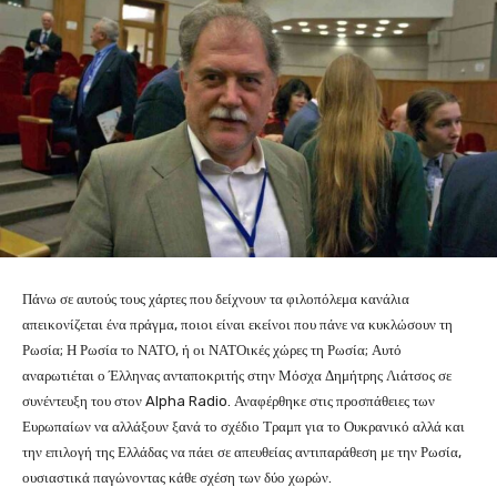
Πάνω σε αυτούς τους χάρτες που δείχνουν τα φιλοπόλεμα κανάλια
απεικονίζεται ένα πράγμα, ποιοι είναι εκείνοι που πάνε να κυκλώσουν τη
Ρωσία; Η Ρωσία το ΝΑΤΟ, ή οι ΝΑΤΟικές χώρες τη Ρωσία; Αυτό
αναρωτιέται ο Έλληνας ανταποκριτής στην Μόσχα Δημήτρης Λιάτσος σε
συνέντευξη του στον Alpha Radio. Αναφέρθηκε στις προσπάθειες των
Ευρωπαίων να αλλάξουν ξανά το σχέδιο Τραμπ για το Ουκρανικό αλλά και
την επιλογή της Ελλάδας να πάει σε απευθείας αντιπαράθεση με την Ρωσία,
ουσιαστικά παγώνοντας κάθε σχέση των δύο χωρών.