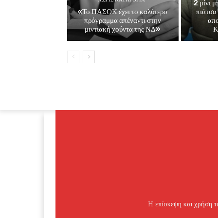
2 μίνι 
«Το ΠΑΣΟΚ έχει το καλύτερο
πιάτσα
πρόγραμμα απέναντι στην
απ
μιντιακή χούντα της ΝΔ»
Κ
Η επίσκεψη και χρήση το