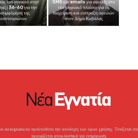
μπας του αστικού στην
SMS και emails για οφειλές στο
 ταξί 36-60 για την
νέο ψηφιακό πλαίσιο για τη
οσυμφόρηση της
διαχείριση και είσπραξη οφειλών
ουντουριώτου
στον Δήμο Καβάλας
υ neaegnatia.eu προϋποθέτει την αποδοχή των όρων χρήσης. Τονίζεται ότι
προορίζεται αποκλειστικά για ενημέρωση.