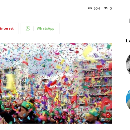
604
0
interest
WhatsApp
L