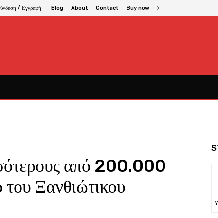
Σύνδεση / Εγγραφή
Blog
About
Contact
Buy now
S
σότερους από 200.000
ο του Ξανθιώτικου
Υ