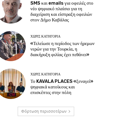
SMS και emails για οφειλές στο
νέο ψηφιακό πλαίσιο για τη
διαχείριση και είσπραξη οφειλών
στον Δήμο Καβάλας
ΧΩΡΊΣ ΚΑΤΗΓΟΡΊΑ
«Τελείωσε η περίοδος των ήρεμων
νερών για την Τουρκία, η
διακήρυξη φιλίας έχει πεθάνει»
ΧΩΡΊΣ ΚΑΤΗΓΟΡΊΑ
Το KAVALA PLACES «ξεναγεί»
ψηφιακά κατοίκους και
επισκέπτες στην πόλη
Φόρτωση περισσοτέρων