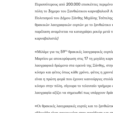
Περισσότερους από 200.000 επισκέπτες περιμένου
πόλη το 3ημερο του Ξανθιώτικου καρναβαλιού! Α
Πολιτισμού του Δήμου Ξάνθης Μιχάλης Τσέπελης
θρακικών λαογραφικών εορτών με το ξανθιώτικο 
παρέλαση αναμένεται να καταγράψει ρεκόρ μετά τ
καρναβαλιστές!
ες
«Μιλάμε για τις 59
θρακικές λαογραφικές εορτές
Μαρτίου με αποκορύφωση στις 17 τη μεγάλη καρν
λαογραφικά δρώμενα στα ορεινά της Ξάνθης, στη
κόσμο και φέτος όπως κάθε χρόνο, φέτος η χρονιά 
είναι η πρώτη φορά που έχουνε καινούργιες στολές
κόσμο στην πόλη, σίγουρα το τελευταίο τριήμερο
λαογραφία αξίζει να σημειωθεί πως υπάρχουν δράσε
«Οι θρακικές λαογραφικές εορτές και το ξανθιώτικ
εβδομάδα είναι αφιερωμένη στην παράδοση και στ