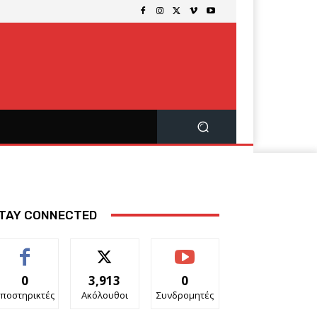
TAY CONNECTED
0
3,913
0
ποστηρικτές
Ακόλουθοι
Συνδρομητές