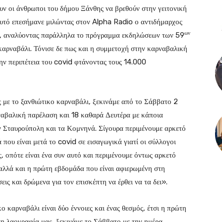
ν οι άνθρωποι του δήμου Ξάνθης να βρεθούν στην γειτονική
υτό επεσήμανε μιλώντας στον Alpha Radio ο αντιδήμαρχος
ων
, αναλύοντας παράλληλα το πρόγραμμα εκδηλώσεων των 59
καρναβάλι. Τόνισε δε πως και η συμμετοχή στην καρναβαλική
ην περιπέτεια του covid φτάνοντας τους 14.000
 με το ξανθιώτικο καρναβάλι, ξεκινάμε από το Σάββατο 2
αβαλική παρέλαση και 18 καθαρά Δευτέρα με κάποια
ν Σταυρούπολη και τα Κομνηνά. Σίγουρα περιμένουμε αρκετό
που είναι μετά το covid σε εισαγωγικά γιατί οι σύλλογοι
, οπότε είναι ένα συν αυτό και περιμένουμε όντως αρκετό
 αλλά και η πρώτη εβδομάδα που είναι αφιερωμένη στη
ις και δρώμενα για τον επισκέπτη να έρθει να τα δει».
ο καρναβάλι είναι δύο έννοιες και ένας θεσμός, έτσι η πρώτη
η λαογραφία μας, ξεκινάμε το Σάββατο με την ημέρα