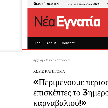
C
25.1
New York
Πέμπτη, 6 Αυγούστου, 2026
Blog
About
Contact
Αρχική
Χωρίς κατηγορία
ΧΩΡΊΣ ΚΑΤΗΓΟΡΊΑ
«Περιμένουμε περισ
επισκέπτες το 3ημερ
καρναβαλιού!»