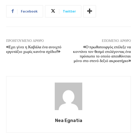
Facebook
Twitter
ΠΡΟΗΓΟΎΜΕΝΟ ΆΡΘΡΟ
ΕΠΌΜΕΝΟ ΆΡΘΡΟ
«Εχει γίνει η Καβάλα ένα ανοιχτό
«Ο πρωθυπουργός επέλεξε να
εργοτάξιο χωρίς κανένα σχέδιο!»
κοντύνει τον θεσμό επιλέγοντας ένα
πρόσωπο το οποίο απευθύνεται
μόνο στο στενό δεξιό ακροατήριο»
Nea Egnatia