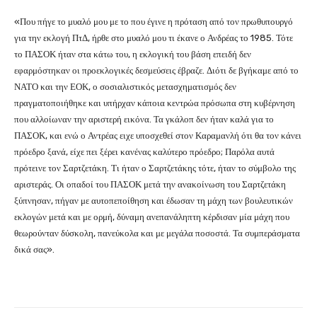
«Που πήγε το μυαλό μου με το που έγινε η πρόταση από τον πρωθυπουργό
για την εκλογή ΠτΔ, ήρθε στο μυαλό μου τι έκανε ο Ανδρέας το 1985. Τότε
το ΠΑΣΟΚ ήταν στα κάτω του, η εκλογική του βάση επειδή δεν
εφαρμόστηκαν οι προεκλογικές δεσμεύσεις έβραζε. Διότι δε βγήκαμε από το
ΝΑΤΟ και την ΕΟΚ, ο σοσιαλιστικός μετασχηματισμός δεν
πραγματοποιήθηκε και υπήρχαν κάποια κεντρώα πρόσωπα στη κυβέρνηση
που αλλοίωναν την αριστερή εικόνα. Τα γκάλοπ δεν ήταν καλά για το
ΠΑΣΟΚ, και ενώ ο Αντρέας ειχε υποσχεθεί στον Καραμανλή ότι θα τον κάνει
πρόεδρο ξανά, είχε πει ξέρει κανένας καλύτερο πρόεδρο; Παρόλα αυτά
πρότεινε τον Σαρτζετάκη. Τι ήταν ο Σαρτζετάκης τότε, ήταν το σύμβολο της
αριστεράς. Οι οπαδοί του ΠΑΣΟΚ μετά την ανακοίνωση του Σαρτζετάκη
ξύπνησαν, πήγαν με αυτοπεποίθηση και έδωσαν τη μάχη των βουλευτικών
εκλογών μετά και με ορμή, δύναμη ανεπανάληπτη κέρδισαν μία μάχη που
θεωρούνταν δύσκολη, πανεύκολα και με μεγάλα ποσοστά. Τα συμπεράσματα
δικά σας».