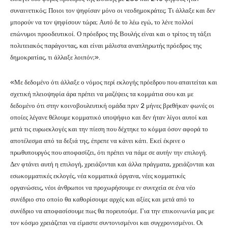
συναινετικός; Ποιοι τον ψηφίσαν μόνο οι νεοδημοκράτες; Τι άλλαξε και δεν
μπορούν να τον ψηφίσουν τώρα; Αυτό δε το λέω εγώ, το λένε πολλοί
επώνυμοι προοδευτικοί. Ο πρόεδρος της Βουλής είναι και ο τρίτος τη τάξει
πολιτειακός παράγοντας, και είναι μάλιστα αναπληρωτής πρόεδρος της
δημοκρατίας, τι άλλαξε λοιπόν;».
«Με δεδομένο ότι άλλαξε ο νόμος περί εκλογής πρόεδρου που απαιτείται και
σχετική πλειοψηφία άρα πρέπει να μαζέψεις τα κομμάτια σου και με
δεδομένο ότι στην κοινοβουλευτική ομάδα πριν 2 μήνες βρεθήκαν φωνές οι
οποίες λέγανε θέλουμε κομματικό υποψήφιο και δεν ήταν λίγοι αυτοί και
μετά τις ευρωεκλογές και την πίεση που δέχτηκε το κόμμα όσον αφορά το
αποτέλεσμα από τα δεξιά της, έπρεπε να κάνει κάτι. Εκεί έκρινε ο
πρωθυπουργός που αποφασίζει, ότι πρέπει να πάμε σε αυτήν την επιλογή.
Δεν φτάνει αυτή η επιλογή, χρειάζονται και άλλα πράγματα, χρειάζονται και
εσωκομματικές εκλογές, νέα κομματικά όργανα, νέες κομματικές
οργανώσεις, νέοι άνθρωποι να προχωρήσουμε εν συνεχεία σε ένα νέο
συνέδριο στο οποίο θα καθορίσουμε αρχές και αξίες και μετά από το
συνέδριο να αποφασίσουμε πως θα πορευτούμε. Για την επικοινωνία μας με
τον κόσμο χρειάζεται να είμαστε συντονισμένοι και συγχρονισμένοι. Οι