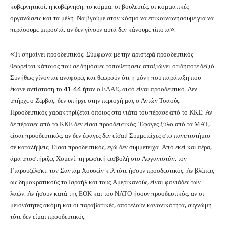
κυβερνητικοί, η κυβέρνηση, το κόμμα, οι βουλευτές, οι κομματικές
οργανώσεις και τα μέλη. Να βγούμε στον κόσμο να επικοινωνήσουμε για να
περάσουμε μπροστά, αν δεν γίνουν αυτά δεν κάνουμε τίποτα».
«Τι σημαίνει προοδευτικός; Σύμφωνα με την αριστερά προοδευτικός
θεωρείται κάποιος που σε δημόσιες τοποθετήσεις απαξιώνει οτιδήποτε δεξιό.
Συνήθως γίνονται αναφορές και θεωρούν ότι η μόνη που παράταξη που
έκανε αντίσταση το 41-44 ήταν ο ΕΛΑΣ, αυτό είναι προοδευτικό. Δεν
υπήρχε ο Ζέρβας, δεν υπήρχε στην περιοχή μας ο Αντών Τσαούς.
Προοδευτικός χαρακτηρίζεται όποιος στα νιάτα του πέρασε από το ΚΚΕ; Αν
δε πέρασες από το ΚΚΕ δεν είσαι προοδευτικός. Έφαγες ξύλο από τα ΜΑΤ,
είσαι προοδευτικός, αν δεν έφαγες δεν είσαι! Συμμετείχες στο πανεπιστήμιο
σε καταλήψεις; Είσαι προοδευτικός, εγώ δεν συμμετείχα. Από εκεί και πέρα,
άμα υποστήριζες Χομενί, τη ρωσική εισβολή στο Αφγανιστάν, τον
Γιαρουζέλσκι, τον Σαντάμ Χουσείν κτλ τότε ήσουν προοδευτικός. Αν βλέπεις
ως δημοκρατικούς το Ισραήλ και τους Αμερικανούς, είναι φονιάδες των
λαών. Αν ήσουν κατά της ΕΟΚ και του ΝΑΤΟ ήσουν προοδευτικός, αν οι
μειονότητες ακόμη και οι παραβατικές, αποτελούν κανονικότητα, συγνώμη
τότε δεν είμαι προοδευτικός.