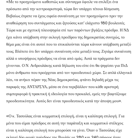
«Με το προηγούμενο καθεστώς και σύνταγμα όφειλε να επιλέξει ένα
πρόσωπο από την κεντροαριστερά, τώρα δεν υπάρχει τέτοια δέσμευση.
Βεβαίως έπρεπε να έχεις ευρεία συναίνεση με τον προηγούμενο πριν την
αναθεώρηση του συντάγματος και ζητούσες κατ’ ελάχιστο 180 βουλευτές.
Τώρα και με σχετική πλειοψηφία επί των παρόντων βγάζεις πρόεδρο. Η ΝΔ
έχει κάνει υπέρβαση στην εκλογή προέδρου της δημοκρατίας συνεχώς, το
θέμα μας είναι ότι αυτοί που το επικαλούνται τώρα κάνουν υπέρβαση μεταξύ
τους; Βλέπετε ότι δεν υπάρχει συναίνεση ούτε μεταξύ τους; Ζητάμε συναίνεση
αλλά ο υποψήφιος πρόεδρος να είναι από εμάς; Αυτά τα πράγματα δεν
γίνονται. Ο Ν. Ανδρουλάκης κατά δήλωση του είπε ότι θα ψηφίσει για ΠτΔ
μόνο άνθρωπο που προέρχεται από τον προοδευτικό χώρο. Σε απλά ελληνικά
λέει, να ανήκει πέραν της Νέας Δημοκρατίας, φτάνει δηλαδή μέχρι τις
παρυφές της ΑΝΤΑΡΣΥΑ, μέσα σε ένα περιβάλλον που κάθε αριστερή
συμπεριφορά ή πρακτική ή ιδεολογία που προκαλεί, εμείς την βαφτίζουμε
προοδευτικότητα. Αυτός δεν είναι προοδευτικός κατά την άποψη μου».
«Ο κ. Τασούλας είναι κομματική επιλογή, είναι η καλύτερη επιλογή. Για
μένα που είμαι πρόεδρος σε αυτή την παράταξη και κομματικό στέλεχος
είναι η καλύτερη επιλογή που μπορούσε να γίνει. Όταν ο Τασούλας είχε
εκλεγεί δύο φορές πρόεδρος της Βουλής με 280 και 240 ψήφους ήταν