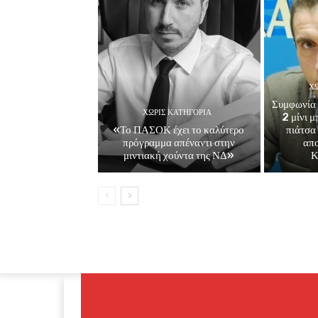
ΧΩ
Συμφωνία 
ΧΩΡΊΣ ΚΑΤΗΓΟΡΊΑ
2 μίνι 
«Το ΠΑΣΟΚ έχει το καλύτερο
πιάτσα
πρόγραμμα απέναντι στην
απ
μιντιακή χούντα της ΝΔ»
Κ