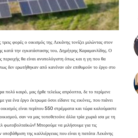
τρεις φορές ο οικισμός της Λεκάνης τονίζει μιλώντας στον
ής κατά την εγκατάστασης του, Δημήτρης Καραμανλίδης. Ο
ς περιοχής θα είναι ανυπολόγιστη όπως και η γη που θα
 πως δεν ερωτήθηκαν από κανέναν εάν επιθυμούν το έργο στο
ρα πολύ καιρό, μας ήρθε τελείως απρόοπτα, δε το περίμενε
με για ένα έργο έκτρωμα όσοι είδανε τις εικόνες, που πιάνει
ν οικισμός είναι περίπου 550 στρέμματα και τώρα καλούμαστε
οικισμού, σαν να μας τοποθετούνε άλλα τρία χωριά ισα με τη
ελ φωτοβολταϊκών! Μπορούμε να μιλήσουμε για τις
ην υποβάθμιση της καλλιέργειας που είναι η πατάτα Λεκάνης