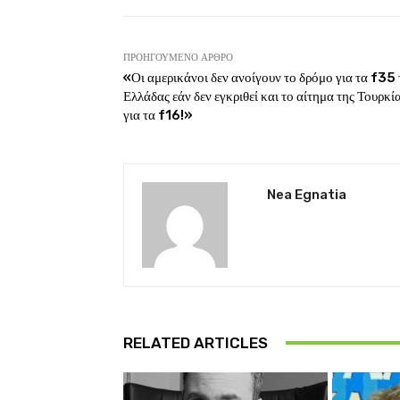
ΠΡΟΗΓΟΎΜΕΝΟ ΆΡΘΡΟ
«Οι αμερικάνοι δεν ανοίγουν το δρόμο για τα f35 
Ελλάδας εάν δεν εγκριθεί και το αίτημα της Τουρκί
για τα f16!»
Nea Egnatia
RELATED ARTICLES