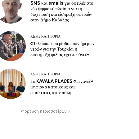
SMS και emails για οφειλές στο
νέο ψηφιακό πλαίσιο για τη
διαχείριση και είσπραξη οφειλών
στον Δήμο Καβάλας
ΧΩΡΊΣ ΚΑΤΗΓΟΡΊΑ
«Τελείωσε η περίοδος των ήρεμων
νερών για την Τουρκία, η
διακήρυξη φιλίας έχει πεθάνει»
ΧΩΡΊΣ ΚΑΤΗΓΟΡΊΑ
Το KAVALA PLACES «ξεναγεί»
ψηφιακά κατοίκους και
επισκέπτες στην πόλη
Φόρτωση περισσοτέρων