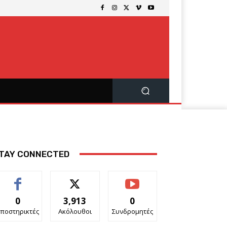
TAY CONNECTED
0
3,913
0
ποστηρικτές
Ακόλουθοι
Συνδρομητές