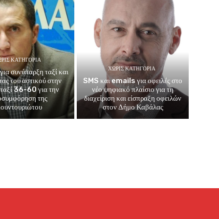
ΡΊΣ ΚΑΤΗΓΟΡΊΑ
ΧΩΡΊΣ ΚΑΤΗΓΟΡΊΑ
για συνύπαρξη ταξί και
μπας του αστικού στην
SMS και emails για οφειλές στο
 ταξί 36-60 για την
νέο ψηφιακό πλαίσιο για τη
οσυμφόρηση της
διαχείριση και είσπραξη οφειλών
ουντουριώτου
στον Δήμο Καβάλας