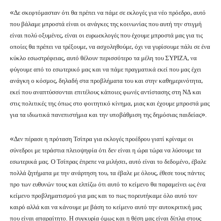
«Δε σκεφτόμασταν ότι θα πρέπει να πάμε σε εκλογές για νέο πρόεδρο, αυτό
που βάλαμε μπροστά είναι οι ανάγκες της κοινωνίας που αυτή την στιγμή
είναι πολύ οξυμένες, είναι οι ευρωεκλογές που έχουμε μπροστά μας για τις
οποίες θα πρέπει να τρέξουμε, να ασχοληθούμε, όχι να γυρίσουμε πάλι σε ένα
κύκλο εσωστρέφειας, αυτό θέλουν περισσότερο τα μέλη του ΣΥΡΙΖΑ, να
φύγουμε από το εσωτερικό μας και να πάμε πραγματικά εκεί που μας έχει
ανάγκη ο κόσμος, δηλαδή στα προβλήματα του και στην καθημερινότητα,
εκεί που αναπτύσσονται επιτέλους κάποιες φωνές αντίστασης στη ΝΔ και
στις πολιτικές της όπως στο φοιτητικό κίνημα, μιας και έχουμε μπροστά μας
για τα ιδιωτικά πανεπιστήμια και την υποβάθμιση της δημόσιας παιδείας».
«Δεν πέρασε η πρόταση Τσίπρα για εκλογές προέδρου γιατί κρίναμε οι
σύνεδροι με τεράστια πλειοψηφία ότι δεν είναι η ώρα τώρα να λύσουμε τα
εσωτερικά μας. Ο Τσίπρας έπρεπε να μιλήσει, αυτό είναι το δεδομένο, έβαλε
πολλά ζητήματα με την ανάρτηση του, τα έβαλε με όλους, έθεσε τους πάντες
προ των ευθυνών τους και ελπίζω ότι αυτό το κείμενο θα παραμείνει ως ένα
κείμενο προβληματισμού για μας και το πως πορευτήκαμε όλο αυτό τον
καιρό αλλά και να κάνουμε με βάση το κείμενο αυτό την αυτοκριτική μας
που είναι απαραίτητο. Η συγκυρία όμως και η θέση μας είναι δίπλα στους