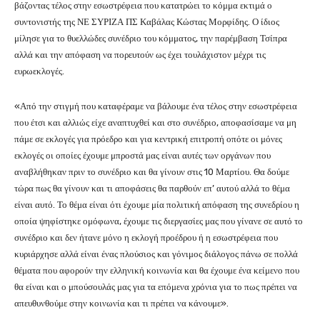
βάζοντας τέλος στην εσωστρέφεια που κατατρώει το κόμμα εκτιμά ο
συντονιστής της ΝΕ ΣΥΡΙΖΑ ΠΣ Καβάλας Κώστας Μορφίδης. Ο ίδιος
μίλησε για το θυελλώδες συνέδριο του κόμματος, την παρέμβαση Τσίπρα
αλλά και την απόφαση να πορευτούν ως έχει τουλάχιστον μέχρι τις
ευρωεκλογές.
«Από την στιγμή που καταφέραμε να βάλουμε ένα τέλος στην εσωστρέφεια
που έτσι και αλλιώς είχε αναπτυχθεί και στο συνέδριο, αποφασίσαμε να μη
πάμε σε εκλογές για πρόεδρο και για κεντρική επιτροπή οπότε οι μόνες
εκλογές οι οποίες έχουμε μπροστά μας είναι αυτές των οργάνων που
αναβλήθηκαν πριν το συνέδριο και θα γίνουν στις 10 Μαρτίου. Θα δούμε
τώρα πως θα γίνουν και τι αποφάσεις θα παρθούν επ’ αυτού αλλά το θέμα
είναι αυτό. Το θέμα είναι ότι έχουμε μία πολιτική απόφαση της συνεδρίου η
οποία ψηφίστηκε ομόφωνα, έχουμε τις διεργασίες μας που γίνανε σε αυτό το
συνέδριο και δεν ήτανε μόνο η εκλογή προέδρου ή η εσωστρέφεια που
κυριάρχησε αλλά είναι ένας πλούσιος και γόνιμος διάλογος πάνω σε πολλά
θέματα που αφορούν την ελληνική κοινωνία και θα έχουμε ένα κείμενο που
θα είναι και ο μπούσουλάς μας για τα επόμενα χρόνια για το πως πρέπει να
απευθυνθούμε στην κοινωνία και τι πρέπει να κάνουμε».