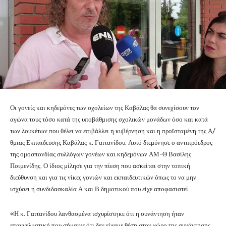
Οι γονείς και κηδεμόνες των σχολείων της Καβάλας θα συνεχίσουν τον
αγώνα τους τόσο κατά της υποβάθμισης σχολικών μονάδων όσο και κατά
των λουκέτων που θέλει να επιβάλλει η κυβέρνηση και η προϊσταμένη της Α/
θμιας Εκπαιδευσης Καβάλας κ. Γαιτανίδου. Αυτό διεμύνησε ο αντιπρόεδρος
της ομοσπονδίας συλλόγων γονέων και κηδεμόνων ΑΜ-Θ Βασίλης
Ποιμενίδης. Ο ίδιος μίλησε για την πίεση που ασκείται στην τοπική
διεύθυνση και για τις νίκες γονιών και εκπαιδευτικών όπως το να μην
ισχύσει η συνδιδασκαλία Α και Β δημοτικού που είχε αποφασιστεί.
«Η κ. Γαιτανίδου λανθασμένα ισχυρίστηκε ότι η συνάντηση ήταν
επαγγελματική που σήμαινε ότι δεν είχαμε θέση στον χώρο της συνάντησης