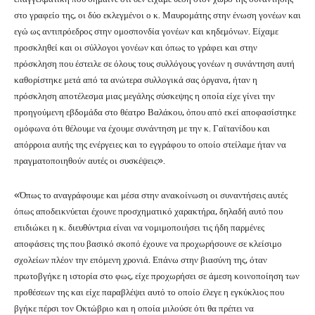
στο γραφείο της, οι δύο εκλεγμένοι ο κ. Μαυρομάτης στην ένωση γονέων και
εγώ ως αντιπρόεδρος στην ομοσπονδία γονέων και κηδεμόνων. Είχαμε
προσκληθεί και οι σύλλογοι γονέων και όπως το γράφει και στην
πρόσκληση που έστειλε σε όλους τους συλλόγους γονέων η συνάντηση αυτή
καθορίστηκε μετά από τα ανώτερα συλλογικά σας όργανα, ήταν η
πρόσκληση αποτέλεσμα μιας μεγάλης σύσκεψης η οποία είχε γίνει την
προηγούμενη εβδομάδα στο θέατρο Βαλάκου, όπου από εκεί αποφασίστηκε
ομόφωνα ότι θέλουμε να έχουμε συνάντηση με την κ. Γαϊτανίδου και
απόρροια αυτής της ενέργειες και το εγγράφου το οποίο στείλαμε ήταν να
πραγματοποιηθούν αυτές οι συσκέψεις».
«Όπως το αναγράφουμε και μέσα στην ανακοίνωση οι συναντήσεις αυτές
όπως αποδεικνύεται έχουνε προσχηματικό χαρακτήρα, δηλαδή αυτό που
επιδιώκει η κ. διευθύντρια είναι να νομιμοποιήσει τις ήδη παρμένες
αποφάσεις της που βασικό σκοπό έχουνε να προχωρήσουνε σε κλείσιμο
σχολείων πλέον την επόμενη χρονιά. Επάνω στην βιασύνη της, όταν
πρωτοβγήκε η ιστορία στο φως, είχε προχωρήσει σε άμεση κοινοποίηση των
προθέσεων της και είχε παραβλέψει αυτό το οποίο έλεγε η εγκύκλιος που
βγήκε πέρσι τον Οκτώβριο και η οποία μιλούσε ότι θα πρέπει να