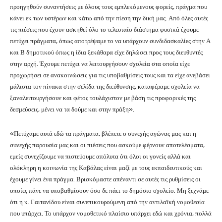
προηγηθούν συναντήσεις με όλους τους εμπλεκόμενους φορείς, πράγμα που
κάνει εκ των υστέρων και κάτω από την πίεση την δική μας. Από όλες αυτές
τις πιέσεις που έχουν ασκηθεί όλο το τελευταίο διάστημα φυσικά έχουμε
πετύχει πράγματα, όπως αποτρέψαμε το να υπάρχουν συνδιδασκαλίες στην Α
και Β δημοτικού όπως η ίδια ξεκάθαρα είχε δηλώσει προς τους διευθυντές
στην αρχή. Έχουμε πετύχει να λειτουργήσουν σχολεία στα οποία είχε
προχωρήσει σε ανακοινώσεις για τις υποβαθμίσεις τους και τα είχε ανεβάσει
μάλιστα τον πίνακα στην σελίδα της διεύθυνσης, καταφέραμε σχολεία να
ξαναλειτουργήσουν και φέτος τουλάχιστον με βάση τις προφορικές της
δεσμεύσεις, μένει να τα δούμε και στην πράξη».
«Πετύχαμε αυτά εδώ τα πράγματα, βλέπετε ο συνεχής αγώνας μας και η
συνεχής παρουσία μας και οι πιέσεις που ασκούμε φέρνουν αποτελέσματα,
εμείς συνεχίζουμε να πιστεύουμε απόλυτα ότι όλοι οι γονείς αλλά και
ολόκληρη η κοινωνία της Καβάλας είναι μαζί με τους εκπαιδευτικούς και
έχουμε γίνει ένα πράγμα. Βρισκόμαστε απέναντι σε αυτές τις ρυθμίσεις οι
οποίες πάνε να υποβαθμίσουν όσο δε πάει το δημόσιο σχολείο. Μη ξεχνάμε
ότι η κ. Γαιτανίδου είναι συνεπικουρούμενη από την αντιλαϊκή νομοθεσία
που υπάρχει. Το υπάρχον νομοθετικό πλαίσιο υπάρχει εδώ και χρόνια, πολλά