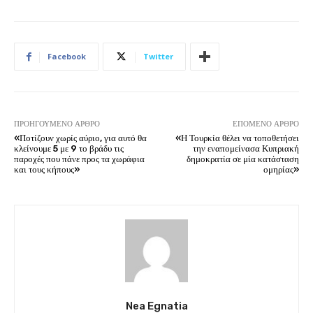
Facebook
Twitter
ΠΡΟΗΓΟΎΜΕΝΟ ΆΡΘΡΟ
ΕΠΌΜΕΝΟ ΆΡΘΡΟ
«Ποτίζουν χωρίς αύριο, για αυτό θα
«Η Τουρκία θέλει να τοποθετήσει
κλείνουμε 5 με 9 το βράδυ τις
την εναπομείνασα Κυπριακή
παροχές που πάνε προς τα χωράφια
δημοκρατία σε μία κατάσταση
και τους κήπους»
ομηρίας»
Nea Egnatia