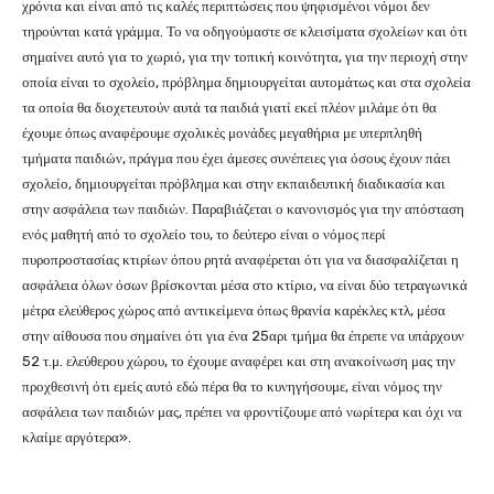
χρόνια και είναι από τις καλές περιπτώσεις που ψηφισμένοι νόμοι δεν
τηρούνται κατά γράμμα. Το να οδηγούμαστε σε κλεισίματα σχολείων και ότι
σημαίνει αυτό για το χωριό, για την τοπική κοινότητα, για την περιοχή στην
οποία είναι το σχολείο, πρόβλημα δημιουργείται αυτομάτως και στα σχολεία
τα οποία θα διοχετευτούν αυτά τα παιδιά γιατί εκεί πλέον μιλάμε ότι θα
έχουμε όπως αναφέρουμε σχολικές μονάδες μεγαθήρια με υπερπληθή
τμήματα παιδιών, πράγμα που έχει άμεσες συνέπειες για όσους έχουν πάει
σχολείο, δημιουργείται πρόβλημα και στην εκπαιδευτική διαδικασία και
στην ασφάλεια των παιδιών. Παραβιάζεται ο κανονισμός για την απόσταση
ενός μαθητή από το σχολείο του, το δεύτερο είναι ο νόμος περί
πυροπροστασίας κτιρίων όπου ρητά αναφέρεται ότι για να διασφαλίζεται η
ασφάλεια όλων όσων βρίσκονται μέσα στο κτίριο, να είναι δύο τετραγωνικά
μέτρα ελεύθερος χώρος από αντικείμενα όπως θρανία καρέκλες κτλ, μέσα
στην αίθουσα που σημαίνει ότι για ένα 25αρι τμήμα θα έπρεπε να υπάρχουν
52 τ.μ. ελεύθερου χώρου, το έχουμε αναφέρει και στη ανακοίνωση μας την
προχθεσινή ότι εμείς αυτό εδώ πέρα θα το κυνηγήσουμε, είναι νόμος την
ασφάλεια των παιδιών μας, πρέπει να φροντίζουμε από νωρίτερα και όχι να
κλαίμε αργότερα».