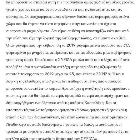
θα μπορούσε να στηρίξει αυτή την προσπάθεια όμως ας δινόταν λίγος χρόνος
γιατί ο χρόνος είναι αυτός που αναδεικνύει και τις δυνατότητες και τις
αδυναμίες. Οι αποχωρήσεις αυτές φέρνουν διαλυτικές συμπεριφορές σε ένα
χώρο που θα έπρεπε να είναι στραμένος στην κοινωνία και όχι στα
συντροφικά μαχαιρώματα. Δεν είμαι σε θέση να υποστηρίξω κάτι που από
την φύση του είχε την λογική της ελεύθερης πτώσης, να είμαστε ακριβείς.
Όταν φύγαμε από την κυβέρνηση το 2019 φύγαμε με ένα ποσοστό του 31,5,
φορτωμένοι με μνημόνια, με Πρέσπες και με τις αδυναμίες μιας κυβέρνησης
για πρώτη φορά. Που έφτασε ο ΣΥΡΙΖΑ με όλα αυτά τα στελέχη, που ήτανε
προβεβλημένα πρωτοκλασάτα στελέχη στην περίοδο της αξιωματικής
αντιπολίτευσης από το 2019 μέχρι το 23, που έπεσε ο ΣΥΡΙΖΑ; Ήταν η
λογική της ελεύθερης πτώσης και δεν πείθομαι ότι ένας από αυτούς θα
μπορούσε να ανατάξει το κόμμα. Άρα υπήρχε η αναζήτηση ενός προσώπου
που πραγματικά θα τάραζε τα νερά, όμως εδώ τα νερά παραταράχτηκαν και
δημιουργήθηκαν ένα βέρτιγκο από τις απόψεις Κασσελάκη. Και οι
υποστηρικτές του λειτούργησαν εμπρηστικά όπως εμπρηστική ήταν και η
στάση όλων των διαφωνούντων, δεν ήταν λόγια αυτά που εκστομίστηκαν.
Νιώθω λίγο ως παιδί διαζευγμένων γονιών, τα διαζύγια αυτά αφήνουν
τραύματα με μεγάλη αντιπαλότητα. Έχω την πίκρα ότι δεν ρώτησαν όχι τα
στελέχη αλλά την κοινωνία τι ζητάει από τον ΣΥΡΙΖΑ».