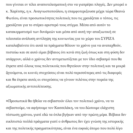
που γίνεται εν τέλει αναποτελεσματική στο να γιατρέψει πληγές. Δεν μπορεί ο
κ. Χαρίτσης, η κ. Αναγνωστοπούλου, η επαμφοτεριζουσα μέχρι τώρα Θεανώ
Φωτίου, είναι προσωπικότητες πολιτικές που τις χρειάζεται ο τόπος, τις
χρειάζεται για το στέρεο αριστερό τους στίγμα. Μέσα από αυτόν το
κατακερματισμό των δυνάμεών και μέσα από αυτή την απαξιωτική σε
τελευταία ανάλυση αντίληψη της κοινωνίας για το χώρο του ΣΥΡΙΖΑ
καταλαβαίνετε ότι αυτά τα πράγματα θέλουν το χρόνο για να αναταχθούν,
πιστεύω και σε αυτό είμαι βέβαιος ότι κενά στη ζωή όπως και στη φύση δεν
υπάρχουν, αλλά ο χρόνος δεν αντιμετωπίζεται με τον ίδιο σεβασμό που θα
έπρεπε από όλους τους πολιτικούς που θητεύουν στην πολιτική και τα μικρά
ζητούμενα, οι κοινές στοχεύσεις είναι πολύ περισσότερες από τις διαφορές
και θα έπρεπε αυτές οι στοχεύσεις να γίνουν πιλότος στην πορεία της
αξιωματικής αντιπολίτευσης.
«Προσωπικά θα ήθελα να σεβαστούν όλοι τον πολιτικό χρόνο, να το
σεβαστούμε, να αφήσουμε τον Κασσελάκη, να του δώσουμε ελάχιστη
πίστωση χρόνου, γιατί εδώ τα όπλα βγήκαν από την πρώτη μέρα. Βέβαια δεν
ευελπιστώ πολλά πράγματα γιατί ο άνθρωπος δεν έχει γνώση της ιστορικής
και της πολιτικής πραγματικότητας, είναι ένα ευφυές άτομο που πολύ λίγο