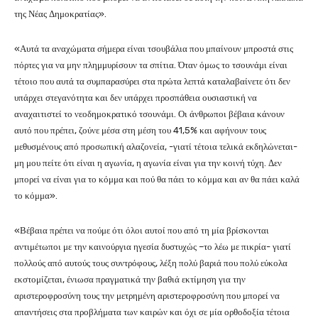
της Νέας Δημοκρατίας».
«Αυτά τα αναχώματα σήμερα είναι τσουβάλια που μπαίνουν μπροστά στις
πόρτες για να μην πλημμυρίσουν τα σπίτια. Όταν όμως το τσουνάμι είναι
τέτοιο που αυτά τα συμπαρασύρει στα πρώτα λεπτά καταλαβαίνετε ότι δεν
υπάρχει στεγανότητα και δεν υπάρχει προσπάθεια ουσιαστική να
αναχαιτιστεί το νεοδημοκρατικό τσουνάμι. Οι άνθρωποι βέβαια κάνουν
αυτό που πρέπει, ζούνε μέσα στη μέση του 41,5% και αφήνουν τους
μεθυσμένους από προσωπική αλαζονεία, -γιατί τέτοια τελικά εκδηλώνεται-
μη μου πείτε ότι είναι η αγωνία, η αγωνία είναι για την κοινή τύχη. Δεν
μπορεί να είναι για το κόμμα και πού θα πάει το κόμμα και αν θα πάει καλά
το κόμμα».
«Βέβαια πρέπει να πούμε ότι όλοι αυτοί που από τη μία βρίσκονται
αντιμέτωποι με την καινούργια ηγεσία δυστυχώς –το λέω με πικρία- γιατί
πολλούς από αυτούς τους συντρόφους, λέξη πολύ βαριά που πολύ εύκολα
εκστομίζεται, ένιωσα πραγματικά την βαθιά εκτίμηση για την
αριστεροφροσύνη τους την μετρημένη αριστεροφροσύνη που μπορεί να
απαντήσεις στα προβλήματα των καιρών και όχι σε μία ορθοδοξία τέτοια