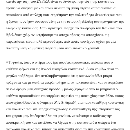
κανείς την τύχη του ΣΥΡΙΖΑ είναι το λιγότερο, την τύχη της κοινωνίας
πρέπει να σκεφτούμε και πάνω σε αυτή τη βάση έπρεπε να παίρνονται οι
αποφάσεις από στελέχη που υπηρέτησαν την πολιτική για δεκαετίες και που
η δράση τους ήταν συνυφασμένη με την ιστορική εξέλιξη των πραγμάτων της
ελληνικής κοινωνίας. Στην αριστερά υπάρχει το σύνδρομο του Κάιν και του
Άβελ δυστυχώς, αν μετρήσουμε τις αποχωρήσεις, τις αποσχίσεις, τις
παραιτήσεις, είναι πολύ περισσότερες από αυτές που έχουν σχέση με μία
συντεταγμένη κομματική πορεία μέσα στον πολιτικό χρόνο».
«Τι φταίει, ίσως ο υπέρμετρος έρωτας στις προσωπικές απόψεις που ο
καθένας φέρνει και τις θεωρεί ευαγγέλιο κοινωνικό. Αυτό νομίζω είναι το
μεγάλο πρόβλημα, δεν αντιλαμβανόμαστε ότι η κοινωνία θέλει μικρά
πράγματα και με αυτά τα μικρά πράγματα να τακτοποιείται και να πορεύεται
σε ένα δρόμο μιας συνεχούς προόδου, μόλις ξεφύγαμε από τα μνημόνια ο
καθένας προσπαθούσε να επιρρίψει τις αιτίες της αποτυχίας στον άλλο, ποιας
αποτυχίας άλλωστε, φύγαμε με 31.5%, δηλαδή μια παρακαταθήκη κοινωνική
και πολιτική που αν υπήρχε στοιχειώδης ενσυναίσθηση της ιστορικότητας
του χώρου μας, θα έπρεπε όλοι τα μανίκια, να κάνουμε ο καθένας την
αυτοκριτική του και επιτέλους να λέγαμε στην κοινωνία ότι υπάρχει ένα
ανάχωμα πολιτικό που μπορεί να αντισταθεί σε αυτή την κοινωνική λαίλαπα