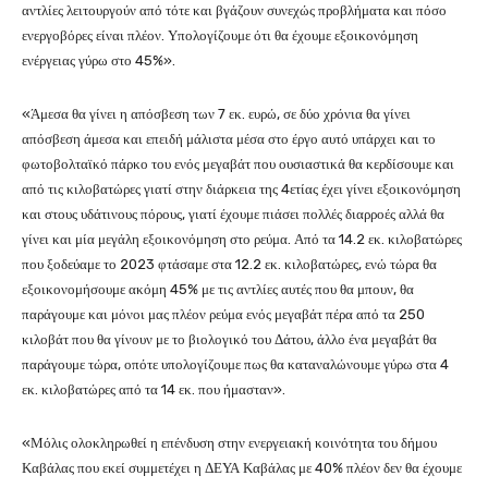
αντλίες λειτουργούν από τότε και βγάζουν συνεχώς προβλήματα και πόσο
ενεργοβόρες είναι πλέον. Υπολογίζουμε ότι θα έχουμε εξοικονόμηση
ενέργειας γύρω στο 45%».
«Άμεσα θα γίνει η απόσβεση των 7 εκ. ευρώ, σε δύο χρόνια θα γίνει
απόσβεση άμεσα και επειδή μάλιστα μέσα στο έργο αυτό υπάρχει και το
φωτοβολταϊκό πάρκο του ενός μεγαβάτ που ουσιαστικά θα κερδίσουμε και
από τις κιλοβατώρες γιατί στην διάρκεια της 4ετίας έχει γίνει εξοικονόμηση
και στους υδάτινους πόρους, γιατί έχουμε πιάσει πολλές διαρροές αλλά θα
γίνει και μία μεγάλη εξοικονόμηση στο ρεύμα. Από τα 14.2 εκ. κιλοβατώρες
που ξοδεύαμε το 2023 φτάσαμε στα 12.2 εκ. κιλοβατώρες, ενώ τώρα θα
εξοικονομήσουμε ακόμη 45% με τις αντλίες αυτές που θα μπουν, θα
παράγουμε και μόνοι μας πλέον ρεύμα ενός μεγαβάτ πέρα από τα 250
κιλοβάτ που θα γίνουν με το βιολογικό του Δάτου, άλλο ένα μεγαβάτ θα
παράγουμε τώρα, οπότε υπολογίζουμε πως θα καταναλώνουμε γύρω στα 4
εκ. κιλοβατώρες από τα 14 εκ. που ήμασταν».
«Μόλις ολοκληρωθεί η επένδυση στην ενεργειακή κοινότητα του δήμου
Καβάλας που εκεί συμμετέχει η ΔΕΥΑ Καβάλας με 40% πλέον δεν θα έχουμε