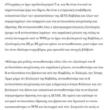
«Υπεγράφη το έργο προϋπολογισμού 7 εκ. και θα είναι ένα από τα
σημαντικότερα έργα του δήμου, θα είναι η ενεργειακή αναβάθμιση
ουσιαστικά όλων των εγκαταστάσεων της ΔΕΥΑ Καβάλας και όλων των
συγκροτημάτων που υπάρχουνε και στα αντλιοστάσια αποχέτευσης και
ύδρευσης. Θα αντικατασταθεί όλος ο ηλεκτρομηχανολογικός εξοπλισμός,
έχουμε τα 4 αντλιοστάσια λυμάτων στο παραλιακό μέτωπο της πόλης τα
οποία λειτουργούν από το 1990 με το έργο που βιολογικού της Καβάλας, ο
εξοπλισμός στα 25 με 30 χρόνια πρέπει να αντικαθίσταται, γιατί πέραν του
ότι είναι ιδιαίτερα ενεργοβόρος, μας προκαλεί και συνεχείς βλάβες».
«Κάναμε μία μελέτη, αντικαθιστούμε πλέον όλο τον εξοπλισμό στα 4
αντλιοστάσια αποχέτευσης στο παραλιακό μέτωπο, αντικαθιστούμε και στα
4 αντλιοστάσια που βρίσκονται από την Καρβάλη, το Χαλκερό, την Άσπρη
Άμμο μέχρι τον βιολογικό της Καβάλας, αντικαθιστούμε και τα 6
αντλιοστάσια αποχέτευσης που έχει η δημοτική ενότητα Φιλίππων και τον
βιολογικό του Δάτου και ουσιαστικά αντικαθιστούμε όλα τα αντλητικά
συγκροτήματα ύδρευσης που έχει η ΔΕΥΑΚ. Με πρώτο και καλύτερο το
κεντρικό αντλιοστάσιο ύδρευσης που βρίσκεται στα Αμισιανά το οποίο
κατασκευάστηκε το 1970 και λειτουργεί από τότε. Σκεφτείτε ότι αυτές οι