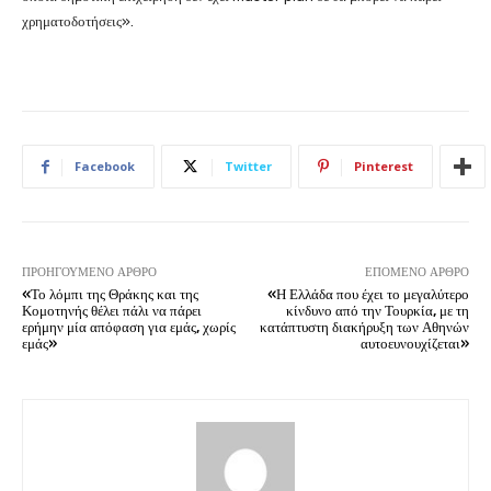
χρηματοδοτήσεις».
Facebook
Twitter
Pinterest
ΠΡΟΗΓΟΎΜΕΝΟ ΆΡΘΡΟ
ΕΠΌΜΕΝΟ ΆΡΘΡΟ
«Το λόμπι της Θράκης και της
«Η Ελλάδα που έχει το μεγαλύτερο
Κομοτηνής θέλει πάλι να πάρει
κίνδυνο από την Τουρκία, με τη
ερήμην μία απόφαση για εμάς, χωρίς
κατάπτυστη διακήρυξη των Αθηνών
εμάς»
αυτοευνουχίζεται»