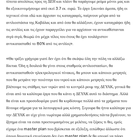
τίποτα απολύτως προς τη ΔΕΗ και πλέον θα παράγουμε ρεύμα μόνοι μας και
θα εξοικονομήσουμε από εκεί 3.7 εκ. ευρώ. Το έργο ξεκινάει άμεσα, ήδη οι
τεχνικοί είναι εδώ και άρχισαν τις καταγραφές, παίρνουν μέτρα από τα
αντλιοστάσια της Καβάλας και από όσα θα αλλάξουν, έχουν καταγράψει ήδη
τις αντλίες και τις έχουν παραγγείλει για να αρχίσουν να αντικαθίστανται
σιγά σιγά, θεωρώ ότι μέχρι τέλος του έτους θα έχει τουλάχιστον
αντικατασταθεί το 80% από τις αντλίες».
«Θα τρέξει γρήγορα γιατί δεν έχει ότι θα σκάψω όλη την πόλη να αλλάξω
δίκτυα. Όλη η δουλειά θα γίνει στους σταθμούς αντλιοστασίων, θα
αντικατασταθούν ηλεκτρολογικοί πίνακες, θα μπουν και κάποιοι μετρητές
που θα μετράνε την ποιόττηα του νερού και κάποιοι μετρητές που θα
βλέπουμε τις στάθμες των νερών από το κοντρόλ ρουμ της ΔΕΥΑΚ, γενικά θα
είναι από τα καλύτερα έργα που θα κάνει η ΔΕΥΑΚ αυτό το διάστημα. Αλλά
θα είναι και προσοδοφόρο γιατί θα κερδίσουμε πολλά από τα χρήματα που
δίνουμε σήμερα για τα λειτουργικά μας κόστη. Σιγουρα θα ήτνα καλύτερα για
την ΔΕΥΑΚ αν είχε γίνει νωρίτερα αλλά χρηματοδοτήσεις πάντα βγαίνουν, το
ζήτημα είναι να εισαι προετοιμασμένος με μελέτες, να ξέρεις τι θες, εμείς
είχαμε ένα master plan που βρίσκεται σε εξέλιξη, ειπώθηκε άλλωστε ότι
όποια δημοτική επιχείρηση δεν έχει master plan δε θα μπορεί να πάρει