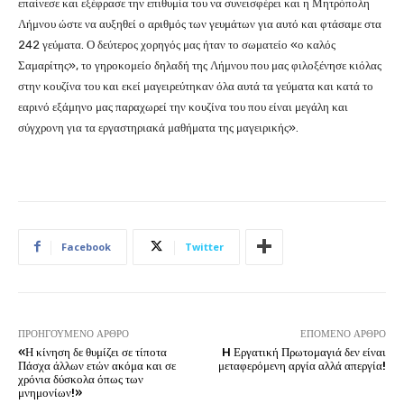
επαίνεσε και εξέφρασε την επιθυμία του να συνεισφέρει και η Μητρόπολη
Λήμνου ώστε να αυξηθεί ο αριθμός των γευμάτων για αυτό και φτάσαμε στα
242 γεύματα. Ο δεύτερος χορηγός μας ήταν το σωματείο «ο καλός
Σαμαρίτης», το γηροκομείο δηλαδή της Λήμνου που μας φιλοξένησε κιόλας
στην κουζίνα του και εκεί μαγειρεύτηκαν όλα αυτά τα γεύματα και κατά το
εαρινό εξάμηνο μας παραχωρεί την κουζίνα του που είναι μεγάλη και
σύγχρονη για τα εργαστηριακά μαθήματα της μαγειρικής».
Facebook
Twitter
ΠΡΟΗΓΟΎΜΕΝΟ ΆΡΘΡΟ
ΕΠΌΜΕΝΟ ΆΡΘΡΟ
«Η κίνηση δε θυμίζει σε τίποτα
H Εργατική Πρωτομαγιά δεν είναι
Πάσχα άλλων ετών ακόμα και σε
μεταφερόμενη αργία αλλά απεργία!
χρόνια δύσκολα όπως των
μνημονίων!»