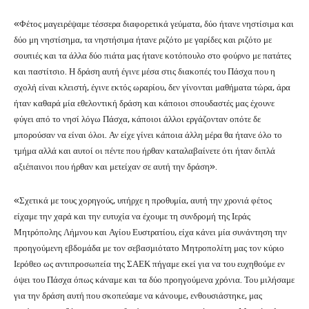
«Φέτος μαγειρέψαμε τέσσερα διαφορετικά γεύματα, δύο ήτανε νηστίσιμα και
δύο μη νηστίσημα, τα νηστήσιμα ήτανε ριζότο με γαρίδες και ριζότο με
σουπιές και τα άλλα δύο πιάτα μας ήτανε κοτόπουλο στο φούρνο με πατάτες
και παστίτσιο. Η δράση αυτή έγινε μέσα στις διακοπές του Πάσχα που η
σχολή είναι κλειστή, έγινε εκτός ωραρίου, δεν γίνονται μαθήματα τώρα, άρα
ήταν καθαρά μία εθελοντική δράση και κάποιοι σπουδαστές μας έχουνε
φύγει από το νησί λόγω Πάσχα, κάποιοι άλλοι εργάζονταν οπότε δε
μπορούσαν να είναι όλοι. Αν είχε γίνει κάποια άλλη μέρα θα ήτανε όλο το
τμήμα αλλά και αυτοί οι πέντε που ήρθαν καταλαβαίνετε ότι ήταν διπλά
αξιέπαινοι που ήρθαν και μετείχαν σε αυτή την δράση».
«Σχετικά με τους χορηγούς, υπήρχε η προθυμία, αυτή την χρονιά φέτος
είχαμε την χαρά και την ευτυχία να έχουμε τη συνδρομή της Ιεράς
Μητρόπολης Λήμνου και Αγίου Ευστρατίου, είχα κάνει μία συνάντηση την
προηγούμενη εβδομάδα με τον σεβασμιότατο Μητροπολίτη μας τον κύριο
Ιερόθεο ως αντιπροσωπεία της ΣΑΕΚ πήγαμε εκεί για να του ευχηθούμε εν
όψει του Πάσχα όπως κάναμε και τα δύο προηγούμενα χρόνια. Του μιλήσαμε
για την δράση αυτή που σκοπεύαμε να κάνουμε, ενθουσιάστηκε, μας