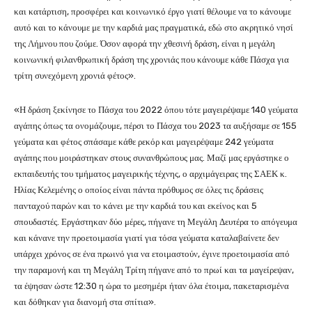
και κατάρτιση, προσφέρει και κοινωνικό έργο γιατί θέλουμε να το κάνουμε
αυτό και το κάνουμε με την καρδιά μας πραγματικά, εδώ στο ακρητικό νησί
της Λήμνου που ζούμε. Όσον αφορά την χθεσινή δράση, είναι η μεγάλη
κοινωνική φιλανθρωπική δράση της χρονιάς που κάνουμε κάθε Πάσχα για
τρίτη συνεχόμενη χρονιά φέτος».
«Η δράση ξεκίνησε το Πάσχα του 2022 όπου τότε μαγειρέψαμε 140 γεύματα
αγάπης όπως τα ονομάζουμε, πέρσι το Πάσχα του 2023 τα αυξήσαμε σε 155
γεύματα και φέτος σπάσαμε κάθε ρεκόρ και μαγειρέψαμε 242 γεύματα
αγάπης που μοιράστηκαν στους συνανθρώπους μας. Μαζί μας εργάστηκε ο
εκπαιδευτής του τμήματος μαγειρικής τέχνης, ο αρχιμάγειρας της ΣΑΕΚ κ.
Ηλίας Κελεμένης ο οποίος είναι πάντα πρόθυμος σε όλες τις δράσεις
πανταχού παρών και το κάνει με την καρδιά του και εκείνος και 5
σπουδαστές. Εργάστηκαν δύο μέρες, πήγανε τη Μεγάλη Δευτέρα το απόγευμα
και κάνανε την προετοιμασία γιατί για τόσα γεύματα καταλαβαίνετε δεν
υπάρχει χρόνος σε ένα πρωινό για να ετοιμαστούν, έγινε προετοιμασία από
την παραμονή και τη Μεγάλη Τρίτη πήγανε από το πρωί και τα μαγείρεψαν,
τα έψησαν ώστε 12:30 η ώρα το μεσημέρι ήταν όλα έτοιμα, πακεταρισμένα
και δόθηκαν για διανομή στα σπίτια».