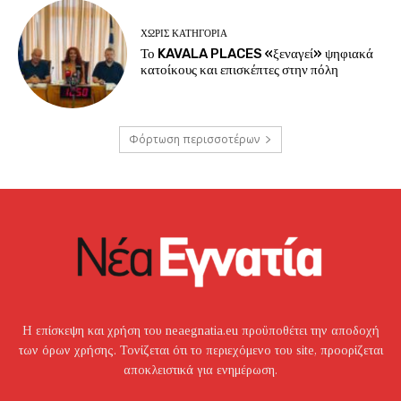
ΧΩΡΊΣ ΚΑΤΗΓΟΡΊΑ
Το KAVALA PLACES «ξεναγεί» ψηφιακά
κατοίκους και επισκέπτες στην πόλη
Φόρτωση περισσοτέρων
Η επίσκεψη και χρήση του neaegnatia.eu προϋποθέτει την αποδοχή
των όρων χρήσης. Τονίζεται ότι το περιεχόμενο του site, προορίζεται
αποκλειστικά για ενημέρωση.