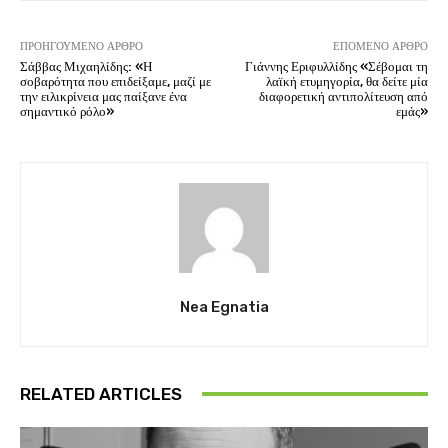
ΠΡΟΗΓΟΎΜΕΝΟ ΆΡΘΡΟ
ΕΠΌΜΕΝΟ ΆΡΘΡΟ
Σάββας Μιχαηλίδης: «Η
Γιάννης Εριφυλλίδης «Σέβομαι τη
σοβαρότητα που επιδείξαμε, μαζί με
λαϊκή ετυμηγορία, θα δείτε μία
την ειλικρίνεια μας παίξανε ένα
διαφορετική αντιπολίτευση από
σημαντικό ρόλο»
εμάς»
Nea Egnatia
RELATED ARTICLES