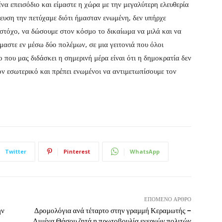
ένα επεισόδιο και είμαστε η χώρα με την μεγαλύτερη ελευθερία
ευση την πετύχαμε διότι ήμασταν ενωμένη, δεν υπήρχε
α στόχο, να δώσουμε στον κόσμο το δικαίωμα να μιλά και να
μαστε εν μέσω δύο πολέμων, σε μια γειτονιά που όλοι
ο που μας διδάσκει η σημερινή μέρα είναι ότι η δημοκρατία δεν
ν εσωτερικό και πρέπει ενωμένοι να αντιμετωπίσουμε τον
Twitter
Pinterest
WhatsApp
ΕΠΌΜΕΝΟ ΆΡΘΡΟ
ην
Δρομολόγια ανά τέταρτο στην γραμμή Κεραμωτής –
Λιμένα Θάσου ζητά η πρωτοβουλία ενεργών πολιτών