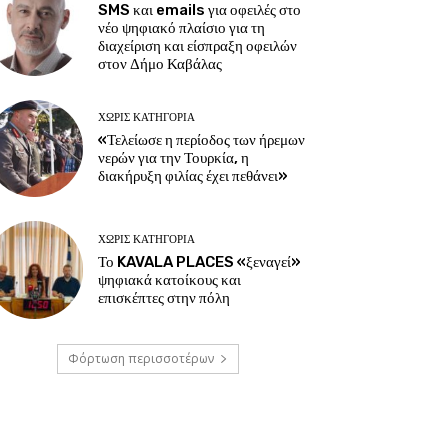
SMS και emails για οφειλές στο
νέο ψηφιακό πλαίσιο για τη
διαχείριση και είσπραξη οφειλών
στον Δήμο Καβάλας
ΧΩΡΊΣ ΚΑΤΗΓΟΡΊΑ
«Τελείωσε η περίοδος των ήρεμων
νερών για την Τουρκία, η
διακήρυξη φιλίας έχει πεθάνει»
ΧΩΡΊΣ ΚΑΤΗΓΟΡΊΑ
Το KAVALA PLACES «ξεναγεί»
ψηφιακά κατοίκους και
επισκέπτες στην πόλη
Φόρτωση περισσοτέρων