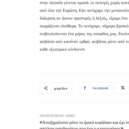
στην εξουσία γίνεται ομαλά, οι εκλογές χωρίς καν
από όλη την Ευρώπη. Εάν πετύχαμε την μεταπολίτ
διάκριση αν ήσουν αριστερός ή δεξιός, είχαμε έν
εκφράζεται ελεύθερα. Το πετύχαμε, σήμερα βρισκό
επιβουλεύονται ένα μέρος της πατρίδος μας. Εκείν
φοβάται από κανέναν εχθρό, φοβάται μόνο από το
κάθε εξωτερικό κίνδυνο».
Facebook
μερίδιο
ΠΡΟΗΓΟΎΜΕΝΟ ΆΡΘΡΟ
«Αποζημιώνουν μόνο το ζωικό κεφάλαιο και όχι τ
απώλεια εισοδημάτων που έχει ο κτηνοτρόφος»