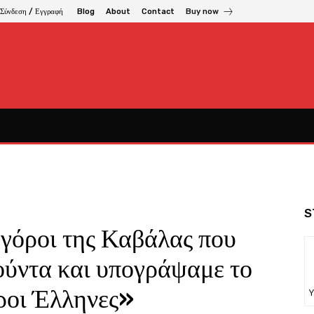
Σύνδεση / Εγγραφή
Blog
About
Contact
Buy now
S
γόροι της Καβάλας που
ούντα και υπογράψαμε το
ροι Έλληνες»
Υ