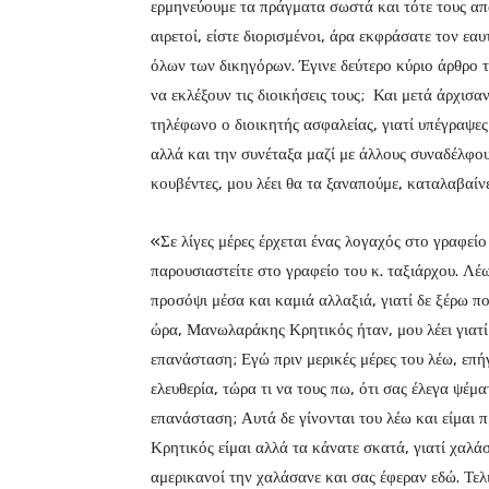
ερμηνεύουμε τα πράγματα σωστά και τότε τους απαν
αιρετοί, είστε διορισμένοι, άρα εκφράσατε τον εα
όλων των δικηγόρων. Έγινε δεύτερο κύριο άρθρο 
να εκλέξουν τις διοικήσεις τους; Και μετά άρχισα
τηλέφωνο ο διοικητής ασφαλείας, γιατί υπέγραψες
αλλά και την συνέταξα μαζί με άλλους συναδέλφου
κουβέντες, μου λέει θα τα ξαναπούμε, καταλαβαίνε
«Σε λίγες μέρες έρχεται ένας λογαχός στο γραφεί
παρουσιαστείτε στο γραφείο του κ. ταξιάρχου. Λέ
προσόψι μέσα και καμιά αλλαξιά, γιατί δε ξέρω π
ώρα, Μανωλαράκης Κρητικός ήταν, μου λέει γιατί
επανάσταση; Εγώ πριν μερικές μέρες του λέω, επή
ελευθερία, τώρα τι να τους πω, ότι σας έλεγα ψέμ
επανάσταση; Αυτά δε γίνονται του λέω και είμαι 
Κρητικός είμαι αλλά τα κάνατε σκατά, γιατί χαλάσ
αμερικανοί την χαλάσανε και σας έφεραν εδώ. Τελ