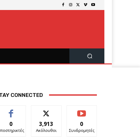
TAY CONNECTED
0
3,913
0
ποστηρικτές
Ακόλουθοι
Συνδρομητές