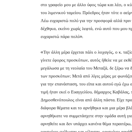
στο γραφείο μου με άλλο ύφος τώρα και λέει, ο κύρ
του λιμενικού ταμείου. Πρόεδρος ήταν τότε ο αεί
Λέω ευχαριστώ πολύ για την προσφορά αλλά πριν 
δέχθηκα, εκείνο χωρίς λεφτά, ενώ αυτό που μου πρ
ευχαριστώ πάρα πολύ».
«Την άλλη μέρα έρχεται πάλι ο λοχαγός, ο κ. ταξί
γίνετε έφορος προσκόπων, αυτός ήθελε να με εκθ
μεγάλωσα με τη νεολαία του Μεταξά, δε ξέρω να 
των προσκόπων; Μετά από λίγες μέρες με φωνάζει 
για την επανάσταση, του είπα και αυτού εγώ έχω αυ
τιμή ήταν εκεί ο Ευαγγελίου, δήμαρχος Καβάλας, π
Δημοσθενόπουλος είναι από άλλη πάστα. Είχε προ
διάφορα θέματα και το αρνήθηκα και μια μέρα βλέ
αρνηθήκατε να συμμετάσχετε στην ομάδα αυτή για 
αρνηθείτε και δεν υπάρχει κανένα θέμα περαιτέρω,
ορισμένοι ενέδωσαν και μίλησαν, ορισμένοι αρνή