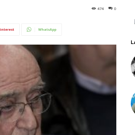
474
0
interest
WhatsApp
L