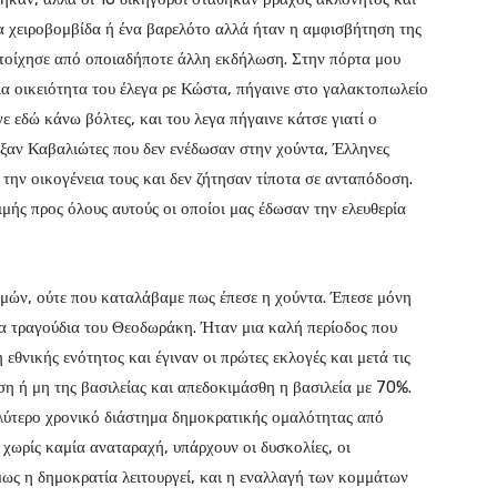
ία χειροβομβίδα ή ένα βαρελότο αλλά ήταν η αμφισβήτηση της
στοίχησε από οποιαδήποτε άλλη εκδήλωση. Στην πόρτα μου
μία οικειότητα του έλεγα ρε Κώστα, πήγαινε στο γαλακτοπωλείο
ε εδώ κάνω βόλτες, και του λεγα πήγαινε κάτσε γιατί ο
ρξαν Καβαλιώτες που δεν ενέδωσαν στην χούντα, Έλληνες
 την οικογένεια τους και δεν ζήτησαν τίποτα σε ανταπόδοση.
μής προς όλους αυτούς οι οποίοι μας έδωσαν την ελευθερία
ών, ούτε που καταλάβαμε πως έπεσε η χούντα. Έπεσε μόνη
τα τραγούδια του Θεοδωράκη. Ήταν μια καλή περίοδος που
εθνικής ενότητος και έγιναν οι πρώτες εκλογές και μετά τις
ση ή μη της βασιλείας και απεδοκιμάσθη η βασιλεία με 70%.
γαλύτερο χρονικό διάστημα δημοκρατικής ομαλότητας από
 χωρίς καμία αναταραχή, υπάρχουν οι δυσκολίες, οι
ως η δημοκρατία λειτουργεί, και η εναλλαγή των κομμάτων