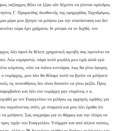
ιος ταξίαρχος θέλει να ξέρει εάν δέχεστε να γίνεται πρόεδρος
μνηστος Γ. Πρυμικίδης διευθυντής της εφημερίδας Ταχυδρόμος.
μια μέρα μου ζήτησε να μιλήσω για την επανάσταση και δεν
οτείνει τώρα έχει χρήματα, δε μπορώ να το δεχθώ, τον
αρχος λέει αφού δε θέλετε χρηματική αμοιβή σας προτείνει να
έσει. Λέω ευχαριστώ, πάρα πολύ μεγάλη μου τιμή αλλά εγώ
δένω κόμπους, ούτε να πιάνω κοντάρια, πως θα γίνω έφορος
ο νομάρχης, μου λέει θα θέλαμε πολύ να βγείτε να μιλήσετε
τές τις πεποιθήσεις δεν είναι δυνατόν να γίνω ρεζίλι. Προς
αρεμβαίνει και λέει του νομάρχη μην επιμένεις ο κ.
ηγηθεί με τον Ευαγγελίου να μιλήσω ως αρχηγός ομάδος για
πω πηγαίνοντας σπίτι, με σταματά και μου λέει έμαθα ότι
να μιλήσετε. Σας συγχαίρω για το θάρρος και την τόλμη να
 προς τιμήν του Ευαγγελίου. Υπήρχαν και από αλλού πιέσεις,
θηκαν, αλλά οι 16 δικηγόροι στάθηκαν βράχος ακλόνητος και