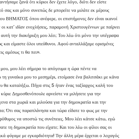
τήσαμε ξανά ότι κύριοι δεν έχετε λόγο, διότι δεν είστε
υτό σας και μόνο συνεπώς δε μπορείτε να μιλάτε εκ μέρους
του ΒΗΜΑΤΟΣ όπου ανέφερε, οι επιστήμονες δεν είναι ικανοί
ν οι κατ’ ιδίαν ενοχλήσεις, παραμονή Χριστουγέννων με παίρνει
 αυτή την διακήρυξη μου λέει; Του λέω ότι μόνο την υπέγραψα
ς και είμαστε όλοι υπεύθυνοι. Αφού ανταλλάξαμε ορισμένες
ις αμέσως τι θα πει».
ο μου, μου λέει σήμερα το απόγευμα η ώρα πέντε να
ω τη γυναίκα μου το μεσημέρι, ετοίμασε ένα βαλιτσάκι με κάνα
ου θα καταλήξω. Πήγα στις 5 ήταν ένας ταξίαρχος καλή του
 κύριε Δημοσθενόπουλε αρνείστε να μιλήσετε για την
γενα στα χωριά και μιλούσα για την δημοκρατία και την
ατα; Ότι σας παραπλάνησα και τώρα είδατε το φως με την
πρόθυμος να υποστώ τις συνέπειες. Μου λέει κάτσε κάτω, εγώ
ατε τη δημοκρατία που είχατε; Και του λέω οι φίλοι σας οι
ικά φύγαμε με εγκαρδιότητα! Την άλλη μέρα έρχεται ο λοχαγός