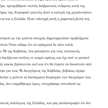
έρα, προηγήθηκαν πολλές διαβρωτικές ενέργειες κατά της
κύρος της. Κορυφαίο γεγονός ήταν η κατοχή της μεγαλονήσου
ύντα και η Ελλάδα. Ήταν οδυνηρή αυτή η χαριστική βολή στη
στηκαν με την χούντα συνεχώς δημιουργούσαν προβλήματα
ούντα. Όταν είδαμε ότι τα πράγματα δε πάνε καλά,
ε 16 της Καβάλας, ένα μανιφέστο για τους πολιτικούς
 δικάζονται πολίτες εν καιρώ ειρήνης και όχι από το φυσικό
ές κακώς βρίσκονται εκεί και ότι θα έπρεπε να δικαστούν από
ψε για τους 16 δικηγόρους της Καβάλας, βεβαίως είχαμε
καλούσε η χούντα τα διατάγματα διορισμών των δικηγόρων που
σίας. Δεν καμφθήκαμε όμως, υπογράψαμε συνειδητά ως
κούς συλλόγους της Ελλάδος, και μας αποδοκίμαζαν ότι δεν