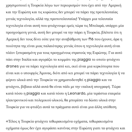
χρησιμοποιεί η Τουρκία λόγω των περιορισμών που έχει από την Αμερική
και την Ευρώπη και τις κυρώσεις δεν μπορεί να πάρει της προτελευταίας
γενιάς τεχνολογία, αλλά της προποτελευταίας! Υπάρχει μια τελευταία
τεχνολογία είναι αυτή που φτιάχνουμε εμείς τώρα τις Μπελαρά, υπάρχει μία
προηγούμενη γενιά, αυτή δεν μπορεί να την πάρει η Τουρκία, βλέπετε ότι η
Αμερική δεν τους δίνει ούτε για την αναβάθμιση των f16 που έχουνε, άρα η
ποιότητα της είναι μιας παλαιότερης γενιάς όπου η τεχνολογία αυτή είναι
πλέον ξεπερασμένη για τους προηγμένους στρατούς της Ευρώπης. Για αυτό
πάει στην Ιταλία και αγοράζει το κομμάτι της piaggio το οποίο φτιάχνει
drones για να πάρει τεχνολογία από κει, εκεί είναι μια κερκόπορτα που
είναι και ο υπουργός Άμυνας, διότι από κει μπορεί να πάρει τεχνολογία ή να
φέρνει υλικά από την Τουρκία να χρηματοδοτηθεί η piaggio και να
φτιάχνει, βέβαια αλλά αυτά θα είναι πάλι με την ιταλική υπογραφή. Τώρα
κατά πόσο η piaggio και κατά πόσο η Leonardo, μία τεράστια εταιρεία
ηλεκτρονικού και πολεμικού υλικού, θα μπορέσει να δώσει υλικά στην
Τουρκία για να φτιάξει αυτά τα πράγματα αυτό είναι μια άλλη υπόθεση.
«Τέλος η Τουρκία φτιάχνει τεθωρακισμένα οχήματα, τεθωρακισμένα
οχήματα όμως δεν έχει αγοράσει κανένας στην Ευρώπη γιατι τα φτιάχνει και