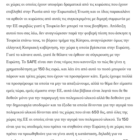
οι χώρες οι οποίες έχουν υποφέρει δραματικά από τις κυρώσεις που έχουν
επιβληθεί στην Ρωσία από την Ευρωπαϊκή Ένωση και οι ίδιες παρακαλάνε
να αρθούν οι κυρώσεις από αυτές τις συγκεκριμένες με διμερή συμφωνία με
την ΕΕ ακριβώς γιατί η Τουρκία δεν μπορεί να τους βοηθήσει. Απόδειξη
αυτού που σας λέω, δεν αναγνώρισαν παρά την φοβερή πίεση που άσκησε η
Τουρκία επάνω τους, το βόρειο τμήμα της Κύπρου, αναγνώρισαν όμως την
ελληνική Κυπριακή κυβέρνηση, την χώρα η οποία βρίσκεται στην Ευρώπη.
Γιατί το κάνανε αυτό, γιατί δε θέλανε να έρθουν σε σύγκρουση με την
Ευρώπη. Το SAFE είναι σαν ένας νόμος που κανονίζει το πώς θα γίνει η
χρηματοδότηση με 150 δις ευρώ, και λέει ότι από αυτό το ποσό μπορούν να
πάρουν και τρίτες χώρες που έχουν να προσφέρουν κάτι. Εμείς έχουμε πολλά
να προσφέρουμε τα οποία να μην τα απαξιώνουμε, αλλά το θέμα δεν είμαστε
εμείς τώρα, εμείς είμαστε στην ΕΕ, αυτά όλα βέβαια είναι λεφτά που δε θα
δοθούν μόνο για την παραγωγή του πολεμικού υλικού αλλά θα δοθούνε για
την δημιουργία υποδομών και τα έξοδα τα οποία δίνονται για την αγορά του
πολεμικού υλικού δίνονται από τις χώρες που είναι 650 δις, από όλες της
χώρες της ΕΕ οι οποίες είναι για την αγορά του πολεμικού υλικού. Τα 150
είναι για τις υποδομές που πρέπει να στηθούνε στην Ευρώπη ή σε χώρες που
πρέπει να προωθηθούνε για να γίνει αυτή η κατάσταση, δηλαδή για να