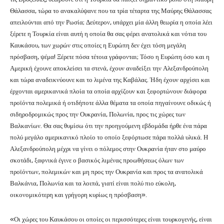
Θάλασσα, τώρα το ανακαλύψανε που τα τρία τέταρτα της Μαύρης Θάλασσας
απειλούνται από την Ρωσία; Δεύτερον, υπάρχει μία άλλη θεωρία η οποία λέει
ξέρετε η Τουρκία είναι αυτή η οποία θα σας φέρει ανατολικά και νότια του
Καυκάσου, των χωρών στις οποίες η Ευρώπη δεν έχει τόση μεγάλη
πρόσβαση, ψέμα! Ξέρετε πόσα τέτοια γράφονται; Τόσο η Ευρώπη όσο και η
Αμερική έχουνε αποκλείσει τα στενά, έχουν αναδείξει την Αλεξανδρούπολη
και τώρα αναδεικνύουνε και το λιμένα της Καβάλας. Ήδη έχουν αρχίσει και
έρχονται αμερικανικά πλοία τα οποία αρχίζουν και ξεφορτώνουν διάφορα
προϊόντα πολεμικά ή οτιδήποτε άλλα θέματα τα οποία πηγαίνουνε οδικώς ή
σιδηροδρομικώς προς την Ουκρανία, Πολωνία, προς τις χώρες των
Βαλκανίων. Θα σας θυμίσω ότι την προηγούμενη εβδομάδα ήρθε ένα πάρα
πολύ μεγάλο αμερικανικό πλοίο το οποίο ξεφόρτωσε πάρα πολλά υλικά. Η
Αλεξανδρούπολη μέχρι να γίνει ο πόλεμος στην Ουκρανία ήταν στο μαύρο
σκοτάδι, ξαφνικά έγινε ο βασικός λιμένας προωθήσεως όλων των
προϊόντων, πολεμικών και μη προς την Ουκρανία και προς τα ανατολικά
Βαλκάνια, Πολωνία και τα λοιπά, γιατί είναι πολύ πιο εύκολη,
οικονομικότερη και γρήγορη κυρίως η πρόσβαση».
«Οι χώρες του Καυκάσου οι οποίες οι περισσότερες είναι τουρκογενής, είναι