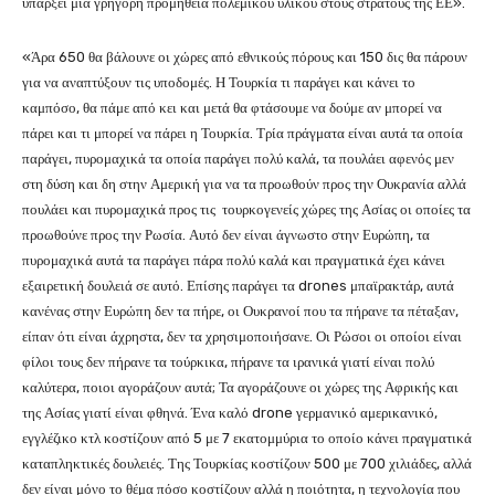
υπάρξει μία γρήγορη προμήθεια πολεμικού υλικού στους στρατούς της ΕΕ».
«Άρα 650 θα βάλουνε οι χώρες από εθνικούς πόρους και 150 δις θα πάρουν
για να αναπτύξουν τις υποδομές. Η Τουρκία τι παράγει και κάνει το
καμπόσο, θα πάμε από κει και μετά θα φτάσουμε να δούμε αν μπορεί να
πάρει και τι μπορεί να πάρει η Τουρκία. Τρία πράγματα είναι αυτά τα οποία
παράγει, πυρομαχικά τα οποία παράγει πολύ καλά, τα πουλάει αφενός μεν
στη δύση και δη στην Αμερική για να τα προωθούν προς την Ουκρανία αλλά
πουλάει και πυρομαχικά προς τις τουρκογενείς χώρες της Ασίας οι οποίες τα
προωθούνε προς την Ρωσία. Αυτό δεν είναι άγνωστο στην Ευρώπη, τα
πυρομαχικά αυτά τα παράγει πάρα πολύ καλά και πραγματικά έχει κάνει
εξαιρετική δουλειά σε αυτό. Επίσης παράγει τα drones μπαϊρακτάρ, αυτά
κανένας στην Ευρώπη δεν τα πήρε, οι Ουκρανοί που τα πήρανε τα πέταξαν,
είπαν ότι είναι άχρηστα, δεν τα χρησιμοποιήσανε. Οι Ρώσοι οι οποίοι είναι
φίλοι τους δεν πήρανε τα τούρκικα, πήρανε τα ιρανικά γιατί είναι πολύ
καλύτερα, ποιοι αγοράζουν αυτά; Τα αγοράζουνε οι χώρες της Αφρικής και
της Ασίας γιατί είναι φθηνά. Ένα καλό drone γερμανικό αμερικανικό,
εγγλέζικο κτλ κοστίζουν από 5 με 7 εκατομμύρια το οποίο κάνει πραγματικά
καταπληκτικές δουλειές. Της Τουρκίας κοστίζουν 500 με 700 χιλιάδες, αλλά
δεν είναι μόνο το θέμα πόσο κοστίζουν αλλά η ποιότητα, η τεχνολογία που