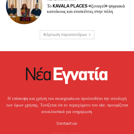
Το KAVALA PLACES «ξεναγεί» ψηφιακά
κατοίκους και επισκέπτες στην πόλη
Φόρτωση περισσοτέρων
Η επίσκεψη και χρήση του neaegnatia.eu προϋποθέτει την αποδοχή
των όρων χρήσης. Τονίζεται ότι το περιεχόμενο του site, προορίζεται
αποκλειστικά για ενημέρωση.
Contact us: