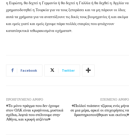
η Ευρώπη, θα δεχτεί η Γερμανία ή θα δεχτεί η Γαλλία ή θα δεχθεί η Αγγλία να
χρηματοδοτηθεί η Τουρκία για να τους ξεπεράσει και να μη πάρουν οι ίδιες
αυτά τα χρήματα για να αναπτύξουνε τις δικές τους βιομηχανίες ή και ακόμα
και εμείς γιατί και εμείς έχουμε πάρα πολλές εταιρίες που φτιάχνουν
καταπληκτικά τεθωρακισμένα οχήματα».
Facebook
Twitter
ΠΡΟΗΓΟΎΜΕΝΟ ΆΡΘΡΟ
ΕΠΌΜΕΝΟ ΆΡΘΡΟ
«Το μόνο πράγμα που δεν έχουμε
«Πολλοί πιάσανε τζίρους ενός μήνα
στον ΟΛΚ είναι κρυψίνοια, μυστικά
σε μια μέρα, αρκεί οι επιχειρήσεις να
σχέδια, λεφτά που στέλνουμε στην
δραστηριοποιήθηκαν και εκείνες»
Αθήνα, και κρυφή ατζέντα»