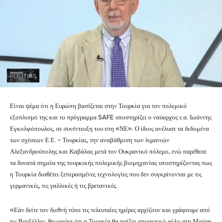
Είναι ψέμα ότι η Ευρώπη βασίζεται στην Τουρκία για τον πολεμικό
εξοπλισμό της και το πρόγραμμα SAFE υποστηρίζει ο ναύαρχος ε.α. Ιωάννης
Εγκολφόπουλος, σε συνέντευξη του στη «ΝΕ». Ο ίδιος ανέλυσε τα δεδομένα
των σχέσεων Ε.Ε. – Τουρκίας, την αναβάθμιση των λιμανιών
Αλεξανδρούπολης και Καβάλας μετά τον Ουκρανικό πόλεμο, ενώ παρέθεσε
τα δυνατά σημεία της τουρκικής πολεμικής βιομηχανίας υποστηρίζοντας πως
η Τουρκία διαθέτει ξεπερασμένες τεχνολογίες που δεν συγκρίνονται με τις
γερμανικές, τις γαλλικές ή τις βρετανικές.
«Εάν δείτε τον διεθνή τύπο τις τελευταίες ημέρες αρχίζουν και γράφουμε από
τις Βρυξέλλες, θεωρούνε ότι η Τουρκία θα παίξει σημαντικό ρόλο στη Μαύρη